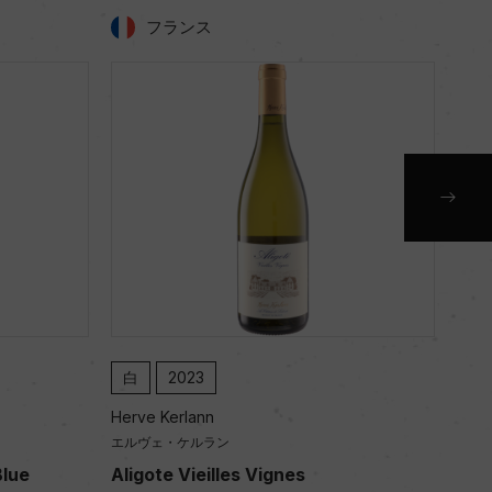
フランス
白
2017
赤
Herve Kerlann
Herv
エルヴェ・ケルラン
エル
Aligote Vieilles Vignes
Bou