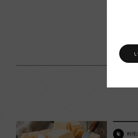
入数
12
キャップの仕様
コルク
料理