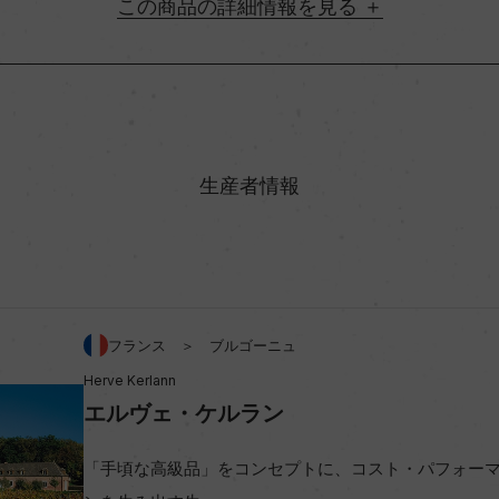
詳細情報
地方名
村名
生産者情報
味わい
%
アルコール度数
フランス ＞ ブルゴーニュ
Herve Kerlann
ビオ情報・認証機関
エルヴェ・ケルラン
コンクール入賞歴
「手頃な高級品」をコンセプトに、コスト・パフォー