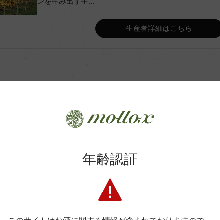
ンを生み出す生...
Wine Advocate 獲得点
生産者詳細はこちら
Wine Spectator 得点
年間生産量
スタンク熟成 9カ月10% オー
平均収量
商品に関するお問い合わせはこちら
年齢認証
土壌
弊社は、酒類販売業免許をお持ちの販売店様とお取引しております
リー・ラ・ブランシュ
格付
料飲店様には帳合酒販店様を通して商品を提供しております。
消費者様には酒販店様の紹介をしております