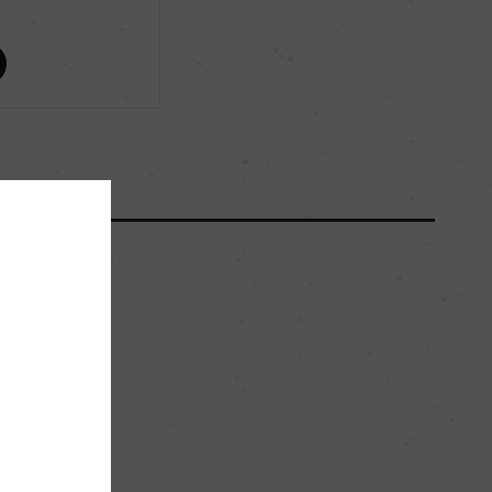
ー
ー
5000
45hl/ha
石灰質、砂質
。
ー