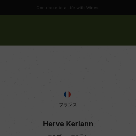
Contribute to a Life with Wines.
フランス
Herve Kerlann