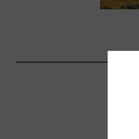
海外ワイン専門誌評価歴
ー
国内ワイン専門誌評価歴
ー
醗酵・熟成
醗酵：ー
熟成：90% ステンレ
ク樽熟成 9カ月
栽培面積
0
樹齢
50年
品質分類・原産地呼称
I.G.P.サント・マ