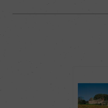
原産国名
フランス
地区名
ー
種類
スティルワイン
品種（原材料）
ピノ・ノワール 100
飲み頃温度
13℃
有機JAS認証
ー