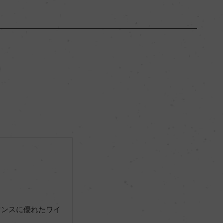
ブルゴーニュ
ー
辛口
12.5％
リュット・レゾネ
ー
マンスに優れたワイ