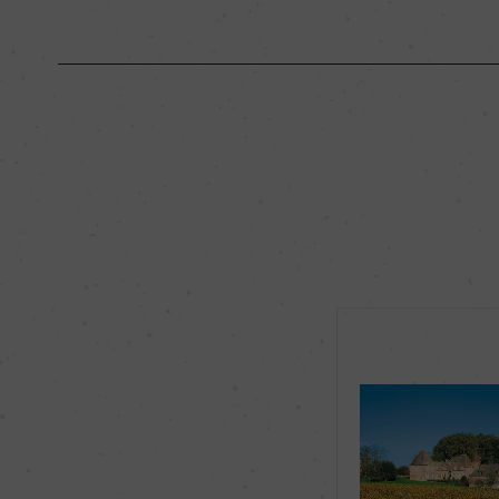
原産国名
フランス
地区名
ー
種類
スティルワイン
品種（原材料）
アリゴテ 100%
飲み頃温度
9℃
有機JAS認証
ー