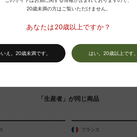
このサイトはお酒に関する情報が含まれておりますので、
20歳未満の方はご覧いただけません。
お取り寄せ可能店一覧はこちら
あなたは20歳以上ですか？
いいえ。20歳未満です。
はい。20歳以上です
「生産者」が同じ商品
ス
フランス