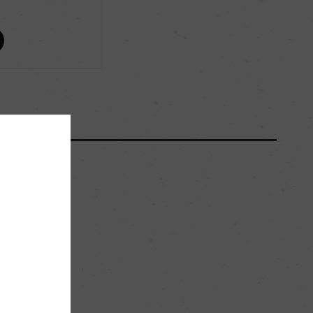
ー
ー
6500
61hl/ha
砂質、粘土質、石灰質、砂利質の混合土壌
ー
。
白