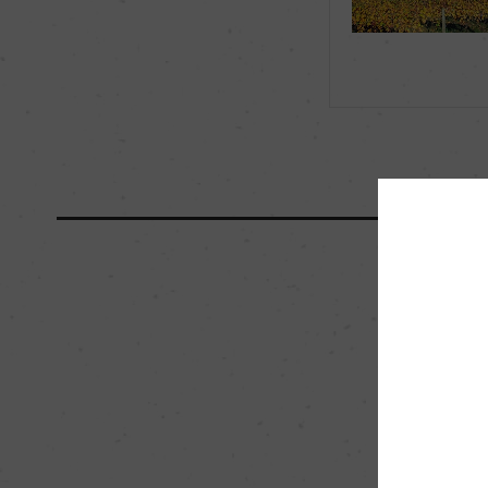
海外ワイン専門誌評価歴
ー
国内ワイン専門誌評価歴
ー
醗酵・熟成
醗酵：ー
熟成：ステンレスタン
栽培面積
1.23ha
樹齢
50年
品質分類・原産地呼称
I.G.P.サント・マ
入数
12