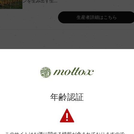
ンを生み出す生...
Wine Advocate 獲得点
生産者詳細はこちら
Wine Spectator 得点
年間生産量
ク熟成 5カ月
平均収量
土壌
商品に関するお問い合わせはこちら
年齢認証
リー・ラ・ブランシュ
格付
弊社は、酒類販売業免許をお持ちの販売店様とお取引しております
料飲店様には帳合酒販店様を通して商品を提供しております。
消費者様には酒販店様の紹介をしております
色