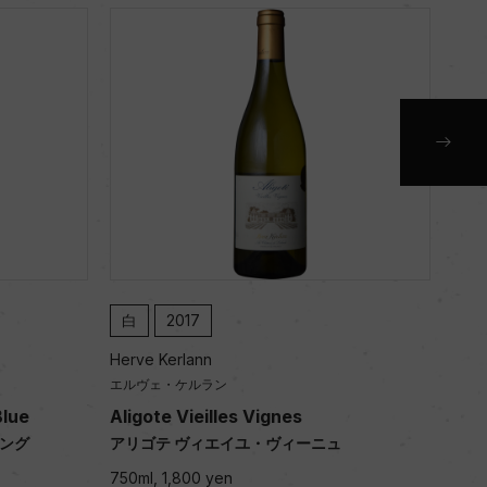
白
2017
赤
Herve Kerlann
Herv
エルヴェ・ケルラン
エル
Blue
Aligote Vieilles Vignes
Bou
リング
アリゴテ ヴィエイユ・ヴィーニュ
ブル
750ml, 1,800 yen
750m