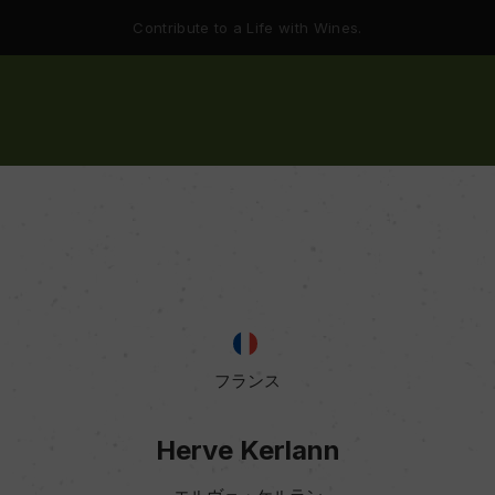
Contribute to a Life with Wines.
フランス
Herve Kerlann