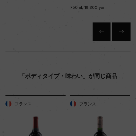
750ml, 19,300 yen
樹齢
平均40年
土壌
粘土石灰質、石質
品質分類・原産地呼称
「ボディタイプ・味わい」が同じ商品
A.O.C.ジュヴレ・シャンベルタン プルミエ・クリ
ュ
フランス
フランス
格付
プルミエ・クリュ