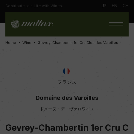
JP
EN
CH
Contribute to a Life with Wines.
Home
Wine
Gevrey-Chambertin 1er Cru Clos des Varoilles
フランス
Domaine des Varoilles
ドメーヌ・デ・ヴァロワイユ
Gevrey-Chambertin 1er Cru C