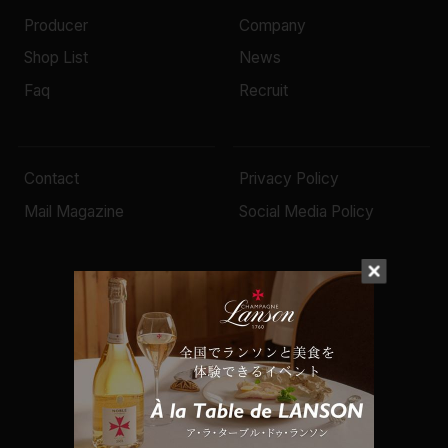
Producer
Company
Shop List
News
Faq
Recruit
Contact
Privacy Policy
Mail Magazine
Social Media Policy
© 2022 Mottox inc.