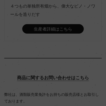
13.5％
４つもの単独所有畑から、偉大なピノ・ノワ
ールを造りだす
飲み頃温度
生産者詳細はこちら
17℃
ビオ情報・認証機関
ー
有機JAS認証
商品に関するお問い合わせはこちら
ー
弊社は、酒類販売業免許をお持ちの販売店様とお取引し
コンクール入賞歴
ております。
ー