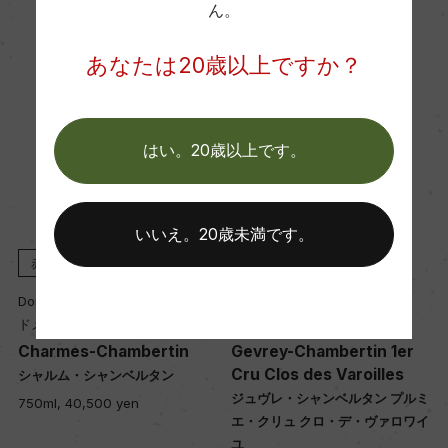
ん。
醗酵・熟成
醗酵：ステンレスタンク
あなたは20歳以上ですか？
熟成：オーク樽熟成 15カ月(228L、新樽比率 2
5%)
はい。20歳以上です。
年間生産量
約30000
いいえ。20歳未満です。
赤
2017
赤
2018
栽培面積
Domaine des Varoilles
Domaine des Varoilles
6ha
ドメーヌ・デ・ヴァロワイユ
ドメーヌ・デ・ヴァロワイユ
Charmes-Chambertin
Gevrey-Chambertin 1er
Cru Clos des Varoilles
シャルム・シャンベルタン
平均収量
ジュヴレ・シャンベルタン プルミ
750ml, 40,500 yen
38hl/ha
エ・クリュ クロ・デ・ヴァロワイ
ユ