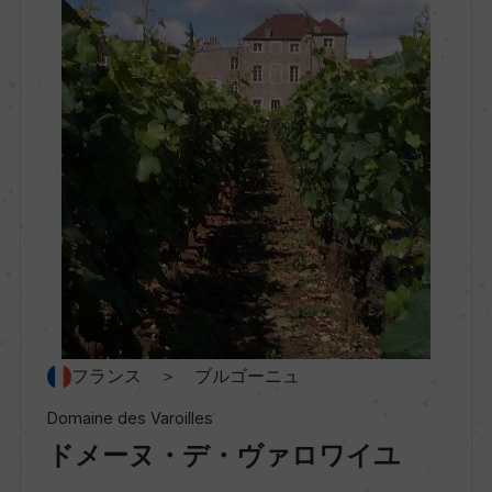
村名
ー
種類
スティルワイン
味わい
フルボディ
品種（原材料）
フランス ＞ ブルゴーニュ
ピノ・ノワール 100%
Domaine des Varoilles
ドメーヌ・デ・ヴァロワイユ
アルコール度数