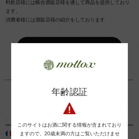
料飲店様には帳合酒販店様を通して商品を提供しており
ます。
海外ワイン専門誌評価歴
消費者様には酒販店様の紹介をしております
ー
お取り寄せ可能店一覧はこちら
Wine Advocate 獲得点
ー
国内ワイン専門誌評価歴
年齢認証
ー
「生産者」が同じ商品
Wine Spectator 得点
ー
このサイトはお酒に関する情報が含まれており
ますので、
20歳未満の方はご覧いただけませ
フランス
フランス