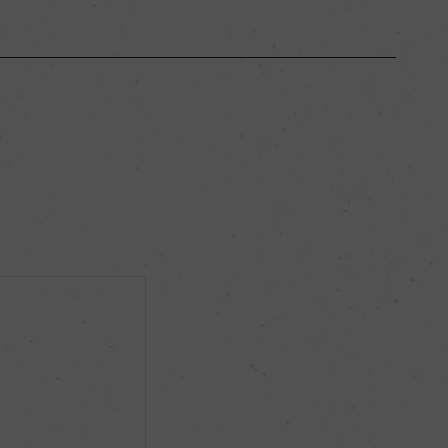
ブルゴーニュ
ー
フルボディ
14％
ー
ー