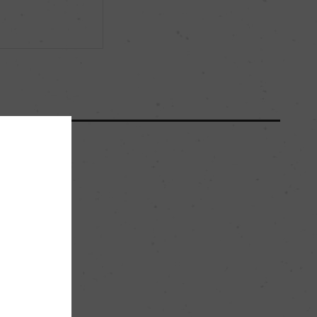
ー
ー
1438
35hl/ha
。
ー
プルミエ・クリュ