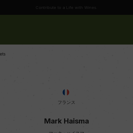
Contribute to a Life with Wines.
ets
フランス
Mark Haisma