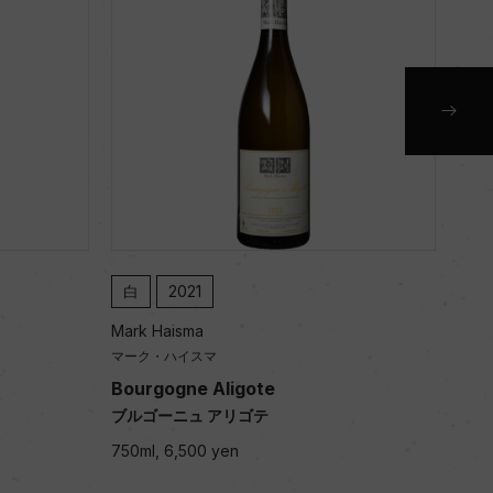
白
2021
赤
Mark Haisma
Mark
マーク・ハイスマ
マー
Bourgogne Aligote
Bou
ブルゴーニュ アリゴテ
ブル
750ml, 6,500 yen
750m