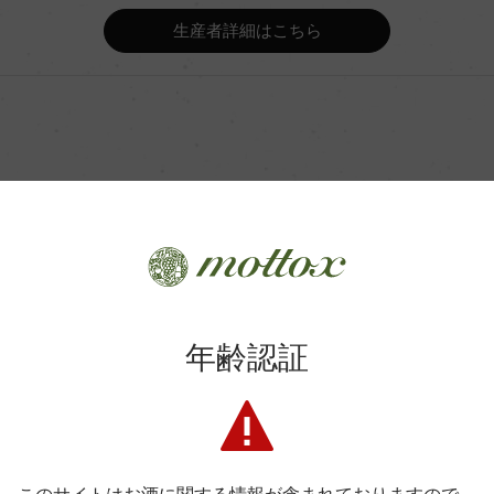
Wine Advocate 獲得点
生産者詳細はこちら
Wine Spectator 得点
ンク 主醗酵後、オーク樽にてマ
年間生産量
月(仏産、228L、新樽比率20%)
 4カ月
商品に関するお問い合わせはこちら
平均収量
年齢認証
弊社は、酒類販売業免許をお持ちの販売店様とお取引しております
土壌
料飲店様には帳合酒販店様を通して商品を提供しております。
消費者様には酒販店様の紹介をしております
プルミエ・クリュ
格付