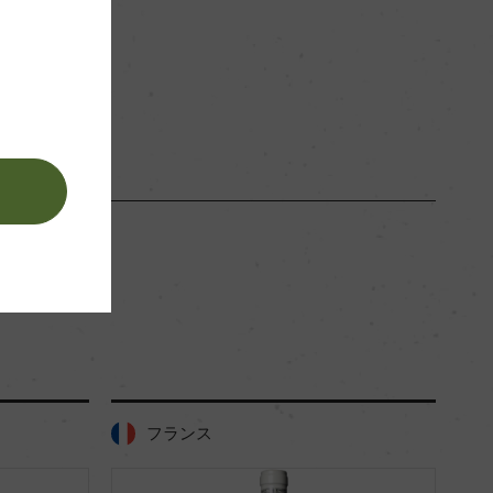
赤
。
フランス