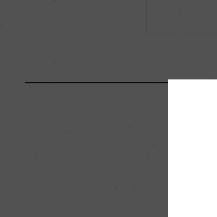
海外ワイン専門誌評価歴
ー
国内ワイン専門誌評価歴
ー
醗酵・熟成
醗酵：ステンレスタ
ロラクティック醗酵
熟成：オーク樽 12カ
及びステンレスタンク
栽培面積
0
樹齢
ー
品質分類・原産地呼称
A.O.C.ポマール 