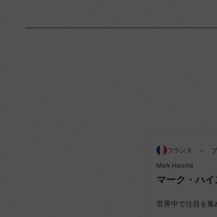
原産国名
フランス
地区名
コート・ド・ボーヌ
種類
スティルワイン
品種（原材料）
ピノ・ノワール 100
フランス ＞ 
Mark Haisma
飲み頃温度
15℃
マーク・ハイ
有機JAS認証
ー
世界中で注目を集