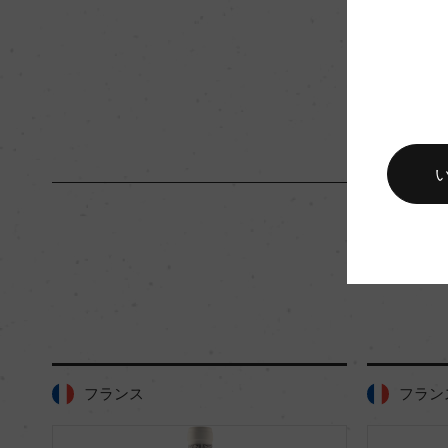
入数
12
キャップの仕様
コルク
フランス
フラン