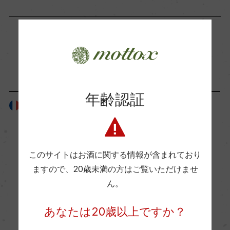
海外ワイン専門誌評価歴
ー
「生産者」が同じ商品
Wine Advocate 獲得点
ー
年齢認証
フランス
フランス
国内ワイン専門誌評価歴
ー
このサイトはお酒に関する情報が含まれており
Wine Spectator 得点
ますので、
20歳未満の方はご覧いただけませ
ん。
ー
あなたは20歳以上ですか？
醗酵・熟成