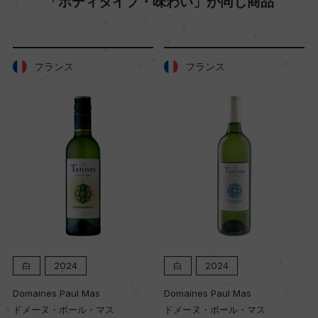
「ボディタイプ・味わい」が同じ商品
平均40年
土壌
フランス
フランス
石灰質、泥灰土
品質分類・原産地呼称
A.O.C.アルザス グラン・クリュ
格付
グラン・クリュ
白
2024
白
2024
入数
12
Domaines Paul Mas
Domaines Paul Mas
ドメーヌ・ポール・マス
ドメーヌ・ポール・マス