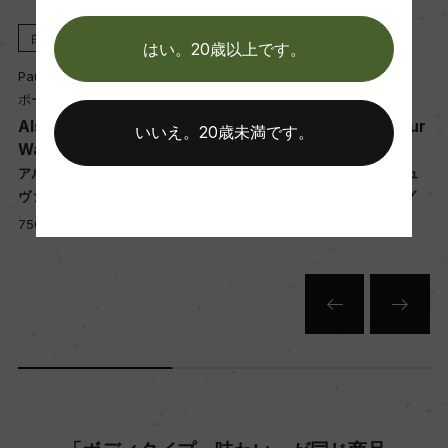
醗酵：オーク樽
白
2022
白
2022
熟成：オーク樽 10カ月
はい。20歳以上です。
Paul Ginglinger
Paul Ginglinger
ポール・ジャングランジェ
ポール・ジャングランジェ
年間生産量
Alsace Gewurztraminer
Alsace Grand Cru Gewur
いいえ。20歳未満です。
7000
Wahlenbourg
ztraminer Pfersigberg
ル
アルザス ゲヴュルツトラミネール
アルザス グラン・クリュ ゲヴュ
ヴァロンブール
ルツトラミネール ペルシベルグ
栽培面積
750ml, 3,750 yen
750ml, 6,700 yen
1.4ha
平均収量
45hl/ha
樹齢