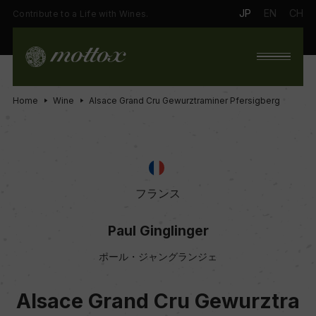
JP
EN
CH
Contribute to a Life with Wines.
Home
Wine
Alsace Grand Cru Gewurztraminer Pfersigberg
フランス
Paul Ginglinger
ポール・ジャングランジェ
Alsace Grand Cru Gewurztra