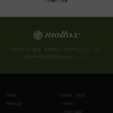
20歳未満の者の飲酒、飲酒運転は法律で禁止されています。
妊娠中や授乳期の飲酒はやめましょう。
Home
Search（検索）
Message
- Wine
- Craft Sake