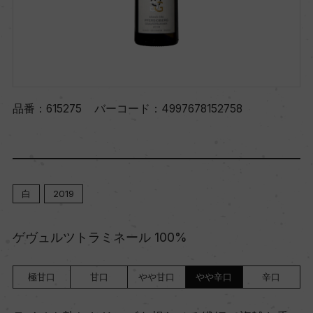
品番：
615275
バーコード：
4997678152758
白
2019
ゲヴュルツトラミネール 100%
極甘口
甘口
やや甘口
やや辛口
辛口