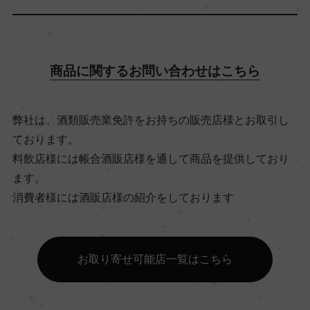
飲み頃温度
10℃
商品に関するお問い合わせはこちら
ビオ情報・認証機関
弊社は、酒類販売業免許をお持ちの販売店様とお取引し
ビオロジック, Agriculture Biologique
ております。
料飲店様には帳合酒販店様を通して商品を提供しており
ます。
有機JAS認証
消費者様には酒販店様の紹介をしております
ー
コンクール入賞歴
お取り寄せ可能店一覧はこちら
ー