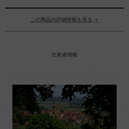
詳細情報
原産国名
フランス
生産者情報
地方名
アルザス
地区名
ー
村名