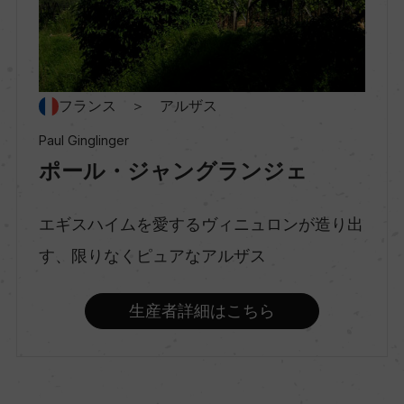
ー
種類
フランス ＞ アルザス
スティルワイン
Paul Ginglinger
ポール・ジャングランジェ
味わい
やや辛口
エギスハイムを愛するヴィニュロンが造り出
す、限りなくピュアなアルザス
品種（原材料）
ゲヴュルツトラミネール 100%
生産者詳細はこちら
アルコール度数
13.5％