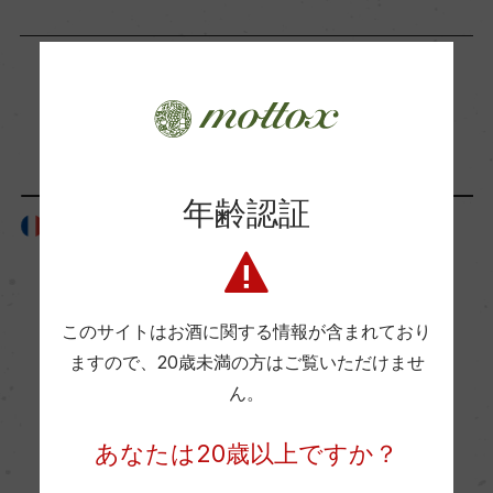
海外ワイン専門誌評価歴
ー
「生産者」が同じ商品
Wine Advocate 獲得点
ー
年齢認証
フランス
フランス
国内ワイン専門誌評価歴
ー
このサイトはお酒に関する情報が含まれており
Wine Spectator 得点
ますので、
20歳未満の方はご覧いただけませ
ん。
ー
あなたは20歳以上ですか？
醗酵・熟成