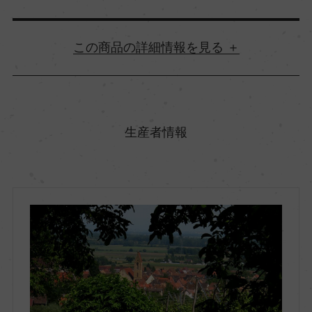
詳細情報
原産国名
フランス
生産者情報
地方名
アルザス
地区名
ー
村名