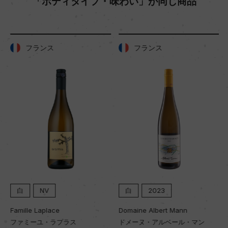
「ボディタイプ・味わい」が同じ商品
樹齢
ー
フランス
フランス
土壌
石灰質、泥灰土
品質分類・原産地呼称
A.O.C.アルザス グラン・クリュ
格付
グラン・クリュ
白
NV
白
2023
入数
Famille Laplace
Domaine Albert Mann
ファミーユ・ラプラス
ドメーヌ・アルベール・マン
12