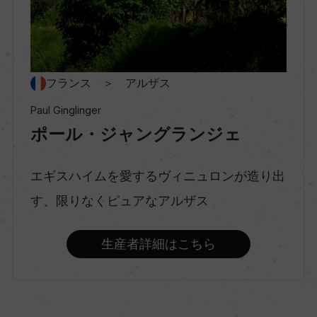
ー
種類
フランス ＞ アルザス
スティルワイン
Paul Ginglinger
ポール・ジャングランジェ
味わい
やや辛口
エギスハイムを愛するヴィニュロンが造り出
す、限りなくピュアなアルザス
品種（原材料）
ゲヴュルツトラミネール 100%
生産者詳細はこちら
アルコール度数
13.5％