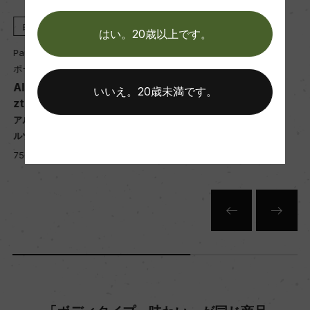
醗酵：ステンレスタンク および オーク樽
白
2019
白
2024
熟成：ステンレスタンク 8カ月 および オーク樽 10
はい。20歳以上です。
カ月
Paul Ginglinger
Paul Ginglinger
ポール・ジャングランジェ
ポール・ジャングランジェ
Alsace Grand Cru Gewur
Alsace Pinot Blanc
いいえ。20歳未満です。
年間生産量
ztraminer Pfersigberg
アルザス ピノ・ブラン
4000
アルザス グラン・クリュ ゲヴュ
750ml, 3,450 yen
ルツトラミネール ペルシベルグ
750ml, 5,000 yen
栽培面積
1.4ha
平均収量
45hl/ha