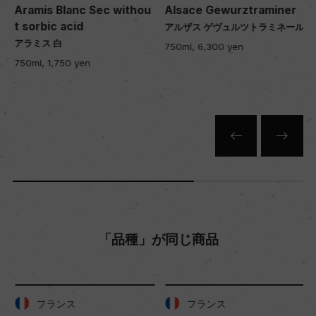
Aramis Blanc Sec withou
Alsace Gewurztraminer
t sorbic acid
アルザス ゲヴュルツトラミネール
アラミス 白
色
750ml, 6,300 yen
750ml, 1,750 yen
白
キャップの仕様
コルク
「品種」が同じ商品
フランス
フランス