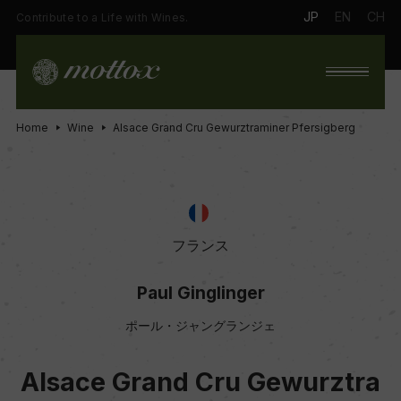
JP
EN
CH
Contribute to a Life with Wines.
Home
Wine
Alsace Grand Cru Gewurztraminer Pfersigberg
フランス
Paul Ginglinger
ポール・ジャングランジェ
Alsace Grand Cru Gewurztra