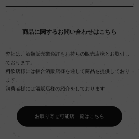
飲み頃温度
10℃
商品に関するお問い合わせはこちら
ビオ情報・認証機関
弊社は、酒類販売業免許をお持ちの販売店様とお取引し
ビオロジック, Agriculture Biologique
ております。
料飲店様には帳合酒販店様を通して商品を提供しており
ます。
有機JAS認証
消費者様には酒販店様の紹介をしております
ー
コンクール入賞歴
お取り寄せ可能店一覧はこちら
ー