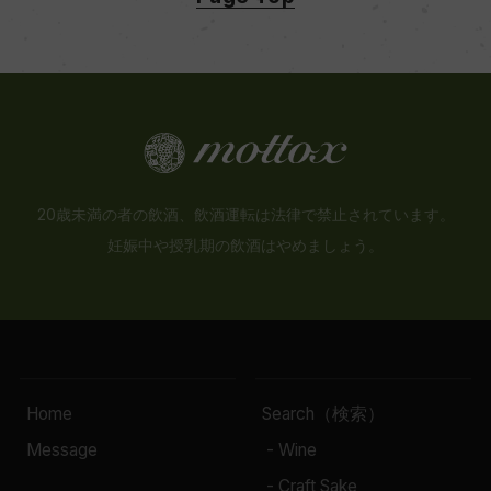
20歳未満の者の飲酒、飲酒運転は法律で禁止されています。
妊娠中や授乳期の飲酒はやめましょう。
Home
Search（検索）
Message
- Wine
- Craft Sake