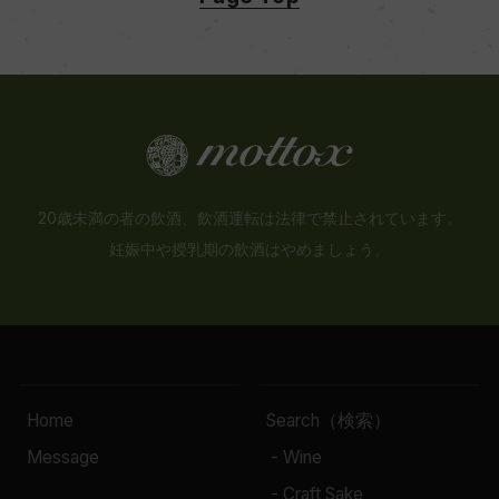
20歳未満の者の飲酒、飲酒運転は法律で禁止されています。
妊娠中や授乳期の飲酒はやめましょう。
Home
Search（検索）
Message
- Wine
- Craft Sake