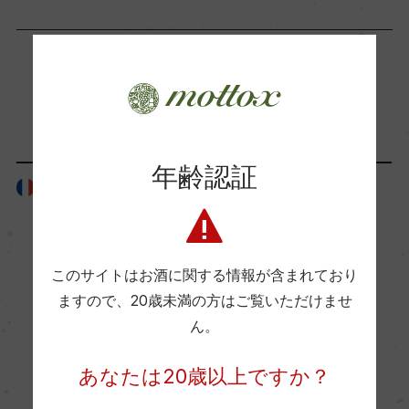
海外ワイン専門誌評価歴
ー
「生産者」が同じ商品
Wine Advocate 獲得点
ー
年齢認証
フランス
フランス
国内ワイン専門誌評価歴
ー
このサイトはお酒に関する情報が含まれており
Wine Spectator 得点
ますので、
20歳未満の方はご覧いただけませ
ん。
ー
あなたは20歳以上ですか？
醗酵・熟成