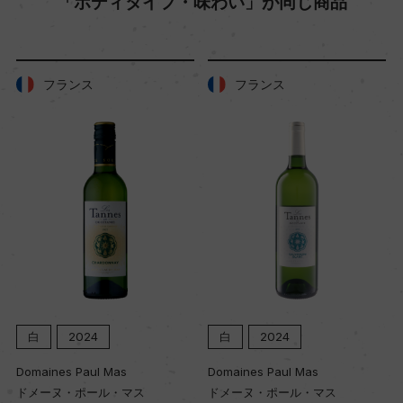
「ボディタイプ・味わい」が同じ商品
ー
土壌
フランス
フランス
石灰質、泥灰土
品質分類・原産地呼称
A.O.C.アルザス グラン・クリュ
格付
グラン・クリュ
白
2024
白
2024
入数
12
Domaines Paul Mas
Domaines Paul Mas
ドメーヌ・ポール・マス
ドメーヌ・ポール・マス