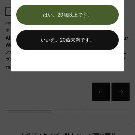
醗酵：オーク樽
白
2022
白
2022
熟成：オーク樽 10カ月
はい。20歳以上です。
Paul Ginglinger
Paul Ginglinger
ポール・ジャングランジェ
ポール・ジャングランジェ
年間生産量
Alsace Gewurztraminer
Alsace Grand Cru Gewur
いいえ。20歳未満です。
7000
Wahlenbourg
ztraminer Pfersigberg
ル
アルザス ゲヴュルツトラミネール
アルザス グラン・クリュ ゲヴュ
ヴァロンブール
ルツトラミネール ペルシベルグ
栽培面積
750ml, 3,750 yen
750ml, 6,700 yen
1.4ha
平均収量
45hl/ha
樹齢