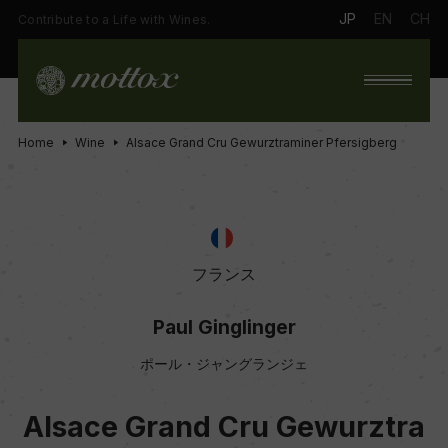
JP
EN
CH
Contribute to a Life with Wines.
Home
Wine
Alsace Grand Cru Gewurztraminer Pfersigberg
フランス
Paul Ginglinger
ポール・ジャングランジェ
Alsace Grand Cru Gewurztra