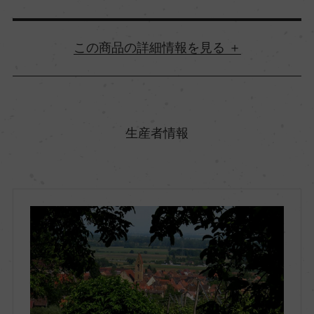
詳細情報
原産国名
フランス
生産者情報
地方名
アルザス
地区名
ー
村名