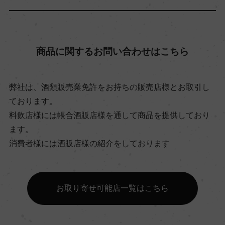
飲み頃温度
10℃
商品に関するお問い合わせはこちら
ビオ情報・認証機関
弊社は、酒類販売業免許をお持ちの販売店様とお取引し
ビオロジック, Agriculture Biologique
ております。
料飲店様には帳合酒販店様を通して商品を提供しており
ます。
有機JAS認証
消費者様には酒販店様の紹介をしております
ー
コンクール入賞歴
お取り寄せ可能店一覧はこちら
ー