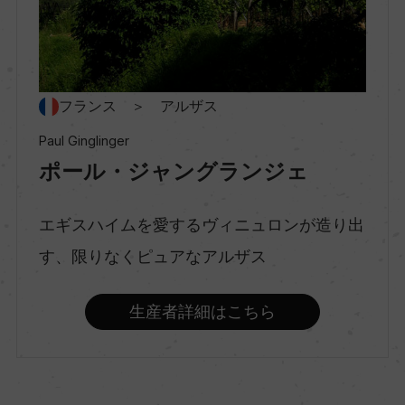
ー
種類
フランス ＞ アルザス
スティルワイン
Paul Ginglinger
ポール・ジャングランジェ
味わい
やや辛口
エギスハイムを愛するヴィニュロンが造り出
す、限りなくピュアなアルザス
品種（原材料）
ゲヴュルツトラミネール 100%
生産者詳細はこちら
アルコール度数
13％