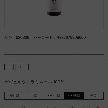
品番：
620866
バーコード：
4997678208660
白
2021
ゲヴュルツトラミネール 100%
極甘口
甘口
やや甘口
やや辛口
辛口