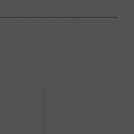
ボルドー
ー
フルボディ
13.5％
ー
ー