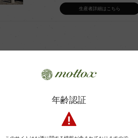
Wine Advocate 獲得点
生産者詳細はこちら
Wine Spectator 得点
年間生産量
平均収量
商品に関するお問い合わせはこちら
土壌
年齢認証
弊社は、酒類販売業免許をお持ちの販売店様とお取引しております
格付
料飲店様には帳合酒販店様を通して商品を提供しております。
消費者様には酒販店様の紹介をしております
色