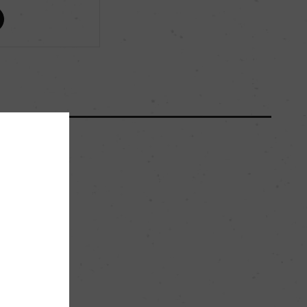
90+
89
ー
ー
ー
。
メドック 第5級格付
赤