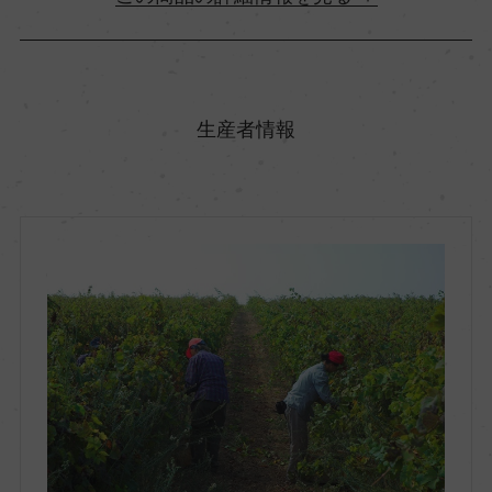
原産国名
イタリア
生産者情報
地方名
プーリア
地区名
ー
村名
ー