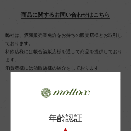
10℃
商品に関するお問い合わせはこちら
ビオ情報・認証機関
弊社は、酒類販売業免許をお持ちの販売店様とお取引し
ー
ております。
料飲店様には帳合酒販店様を通して商品を提供しており
有機JAS認証
ます。
ー
消費者様には酒販店様の紹介をしております
コンクール入賞歴
お取り寄せ可能店一覧はこちら
ー
年齢認証
海外ワイン専門誌評価歴
ー