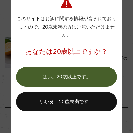
Wine Advocate 獲得点
この商品に関連する記事
このサイトはお酒に関する情報が含まれており
ー
ますので、
20歳未満の方はご覧いただけませ
ん。
国内ワイン専門誌評価歴
ワインと暮らす
あなたは20歳以上ですか？
ー
爽やかな夏にぴったり！柑橘の
香りが弾ける白ワイン6選
2025年6月26日
Wine Spectator 得点
はい。20歳以上です。
ワイン
季節に合う
ー
いいえ。20歳未満です。
醗酵・熟成
醗酵：ステンレスタンク
熟成：ステンレスタンク
「生産者」が同じ商品