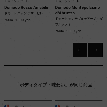
土壌
チョ・ソシアーレ
チョ・ソシアーレ
Domodo Rosso Amabile
Domodo Montepulciano
ー
d'Abruzzo
ドモード ロッソ アマービレ
ドモード モンテプルチアーノ・ダ
750ml, 1,300 yen
ブルッツォ
品質分類・原産地呼称
750ml, 1,300 yen
プーリアI.G.P.
格付
ー
入数
12
「ボディタイプ・味わい」が同じ商品
色
白
フランス
フランス