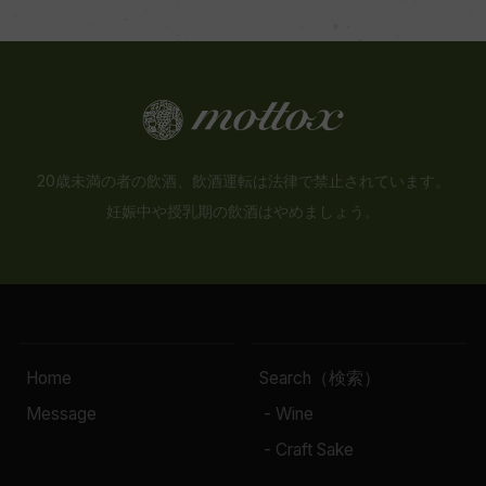
20歳未満の者の飲酒、飲酒運転は法律で禁止されています。
妊娠中や授乳期の飲酒はやめましょう。
Home
Search（検索）
Message
- Wine
- Craft Sake