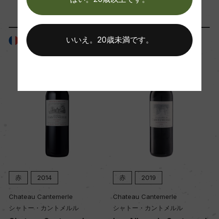
ド・ヴァン・ド・フランス 2023」 94点
Wine Advocate 獲得点
いいえ。20歳未満です。
フランス
フランス
92
国内ワイン専門誌評価歴
ー
Wine Spectator 得点
ー
赤
2014
赤
2019
醗酵・熟成
Chateau Cantemerle
Chateau Cantemerle
醗酵：ー
シャトー・カントメルル
シャトー・カントメルル
熟成：ー