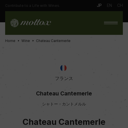
JP
EN
CH
Contribute to a Life with Wines.
Home
Wine
Chateau Cantemerle
フランス
Chateau Cantemerle
シャトー・カントメルル
Chateau Cantemerle