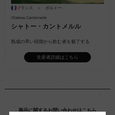
スティルワイン
フランス ＞ ボルドー
Chateau Cantemerle
シャトー・カントメルル
味わい
フルボディ
熟成の早い段階から飲む者を魅了する
品種（原材料）
生産者詳細はこちら
カベルネ・ソーヴィニヨン/メルロー/カベルネ・フ
ラン/プティ・ヴェルド
アルコール度数
13.5％
商品に関するお問い合わせはこちら
飲み頃温度