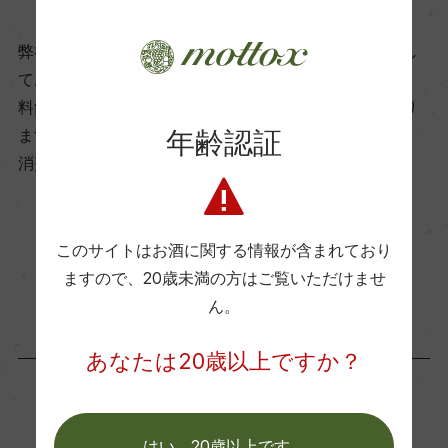
17℃
弊社は、酒類販売業免許をお持ちの販売店様とお取引し
ております。
ビオ情報・認証機関
料飲店様には帳合酒販店様を通して商品を提供しており
ー
年齢認証
ます。
消費者様には酒販店様の紹介をしております
有機JAS認証
ー
このサイトはお酒に関する情報が含まれており
お取り寄せ可能店一覧はこちら
ますので、
20歳未満の方はご覧いただけませ
コンクール入賞歴
ん。
ー
あなたは20歳以上ですか？
海外ワイン専門誌評価歴
(2020)「デキャンター」 93点/「ラ・レヴュ・
「生産者」が同じ商品
はい。20歳以上です。