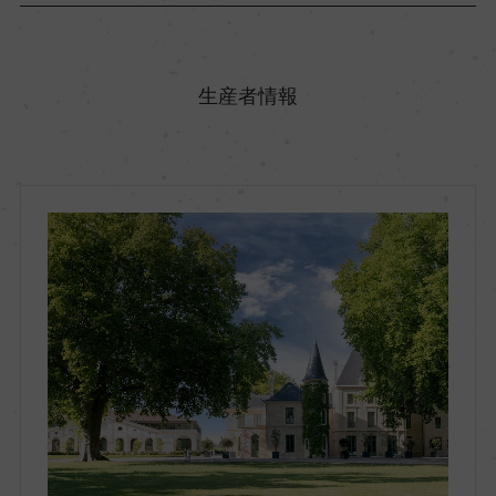
原産国名
フランス
生産者情報
地方名
ボルドー
地区名
オー・メドック
村名
ー
種類