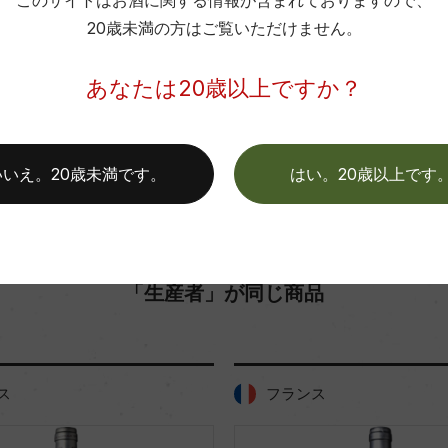
このサイトはお酒に関する情報が含まれておりますので、
色
20歳未満の方はご覧いただけません。
お取り寄せ可能店一覧はこちら
あなたは20歳以上ですか？
いいえ。20歳未満です。
はい。20歳以上です
「生産者」が同じ商品
フランス