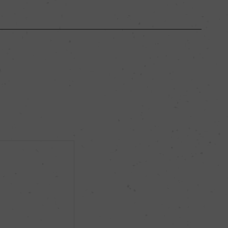
ボルドー
ー
フルボディ
13％
サステナブル農法
ー