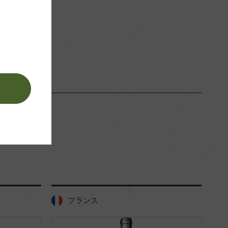
赤
。
フランス
フ