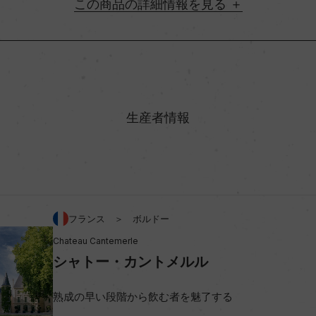
詳細情報
地方名
村名
生産者情報
味わい
ン 71%/メルロー 18%/カベ
アルコール度数
プティ・ヴェルド 2%
フランス ＞ ボルドー
Chateau Cantemerle
ビオ情報・認証機関
シャトー・カントメルル
熟成の早い段階から飲む者を魅了する
コンクール入賞歴