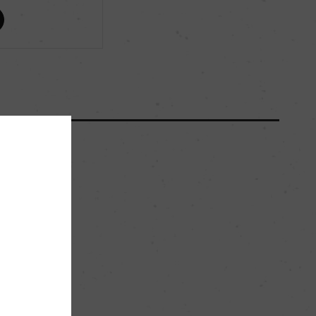
ー
ー
ー
ー
シリカを含んだ砂利
。
セカンド・ワイン