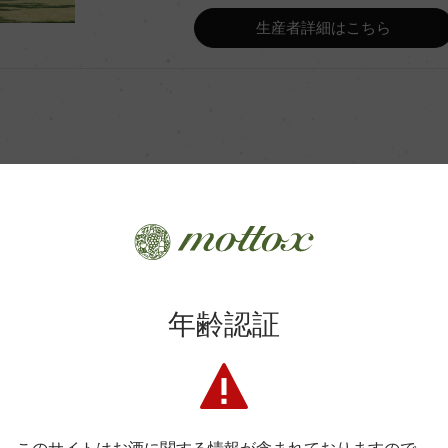
生産者詳細はこちら
Wine Advocate 獲得点
Wine Spectator 得点
年間生産量
平均収量
商品に関するお問い合わせはこちら
年齢認証
土壌
弊社は、酒類販売業免許をお持ちの販売店様とお取引しております
料飲店様には帳合酒販店様を通して商品を提供しております。
ク
格付
消費者様には酒販店様の紹介をしております