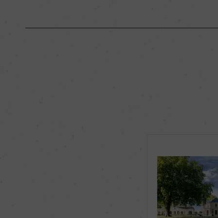
原産国名
フランス
地区名
オー・メドック
種類
スティルワイン
品種（原材料）
カベルネ・ソーヴィニヨ
ルネ・フラン 9%/
飲み頃温度
17℃
有機JAS認証
ー