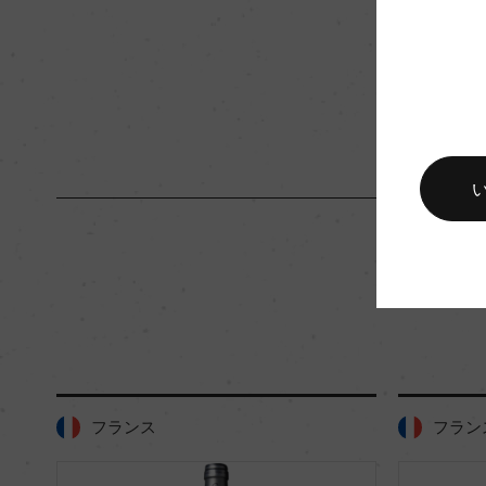
入数
12
キャップの仕様
ー
フランス
フランス