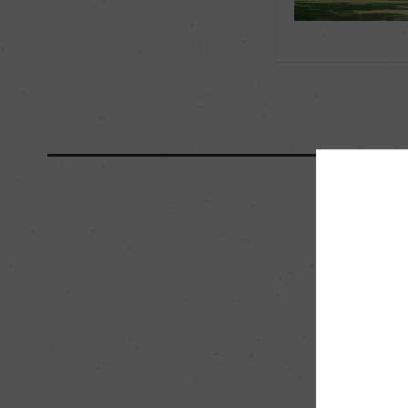
海外ワイン専門誌評価歴
ー
国内ワイン専門誌評価歴
ー
醗酵・熟成
醗酵：ー
熟成：ー
栽培面積
0
樹齢
ー
品質分類・原産地呼称
A.O.C.オー・メドッ