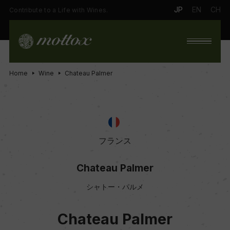
JP
EN
CH
Contribute to a Life with Wines.
Home
Wine
Chateau Palmer
フランス
Chateau Palmer
シャトー・パルメ
Chateau Palmer