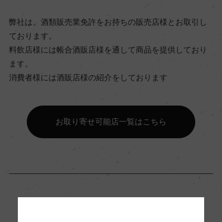
ー
弊社は、酒類販売業免許をお持ちの販売店様とお取引し
ております。
ビオ情報・認証機関
料飲店様には帳合酒販店様を通して商品を提供しており
ー
ます。
消費者様には酒販店様の紹介をしております
有機JAS認証
ー
お取り寄せ可能店一覧はこちら
コンクール入賞歴
ー
海外ワイン専門誌評価歴
ー
「生産者」が同じ商品