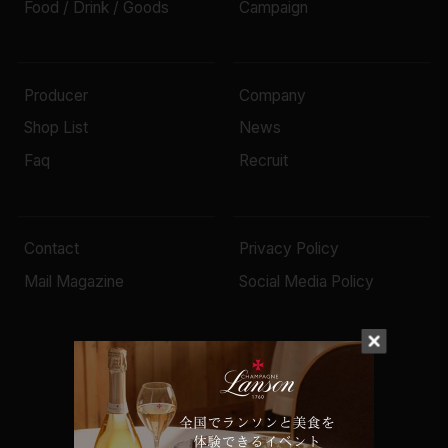
Food / Drink / Goods
Campaign
Producer
Company
Shop List
News
Faq
Recruit
Contact
Privacy Policy
Mail Magazine
Social Media Policy