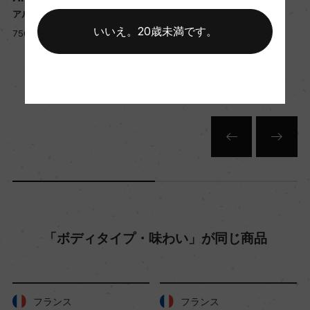
アルテル・エゴ・ド・パルメ
シャトー・パルメ
年間生産量
いいえ。20歳未満です。
750ml, 21,000 yen
750ml, 75,000 yen
ー
栽培面積
0
平均収量
ー
「ボディタイプ・味わい」が同じ商品
樹齢
ー
フランス
フランス
土壌