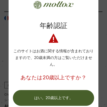
Wine Advocate 獲得点
フランス
フランス
95+
年齢認証
国内ワイン専門誌評価歴
ー
このサイトはお酒に関する情報が含まれており
ますので、
20歳未満の方はご覧いただけませ
Wine Spectator 得点
ん。
ー
あなたは20歳以上ですか？
醗酵・熟成
赤
2019
赤
2019
醗酵：ー
Chateau Palmer
Chateau Palmer
はい。20歳以上です。
熟成：ー
シャトー・パルメ
シャトー・パルメ
Alter Ego de Palmer
Chateau Palmer