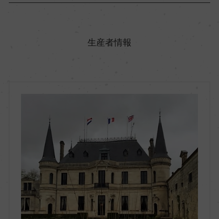
原産国名
フランス
生産者情報
地方名
ボルドー
地区名
オー・メドック
村名
ー
種類