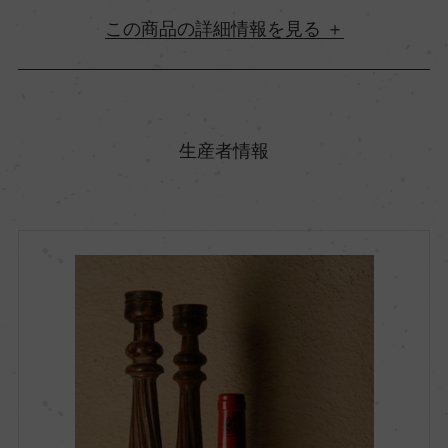
詳細情報
原産国名
イタリア
生産者情報
地方名
トスカーナ
地区名
サルテアーノ
村名
ー