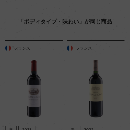
25年
「ボディタイプ・味わい」が同じ商品
土壌
ー
フランス
フランス
品質分類・原産地呼称
トスカーナI.G.T.
格付
ー
入数
6
赤
2023
赤
2022