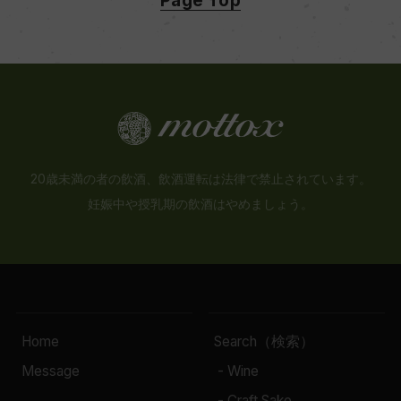
20歳未満の者の飲酒、飲酒運転は法律で禁止されています。
妊娠中や授乳期の飲酒はやめましょう。
Home
Search（検索）
Message
- Wine
- Craft Sake