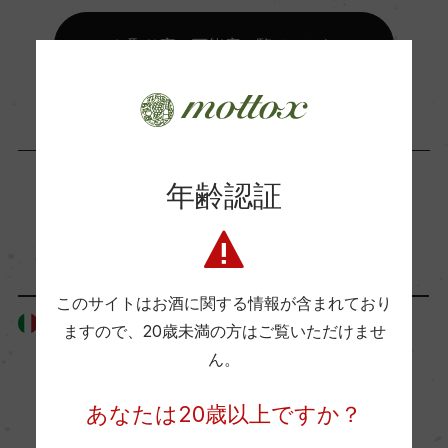
ー
お取り寄せ可能店一覧はこちら
Wine Advocate 獲得点
ー
国内ワイン専門誌評価歴
年齢認証
ー
「生産者」が同じ商品
Wine Spectator 得点
このサイトはお酒に関する情報が含まれており
ー
イタリア
イタリア
ますので、
20歳未満の方はご覧いただけませ
ん。
醗酵・熟成
あなたは20歳以上ですか？
醗酵：ステンレスタンク 主醗酵後、オーク樽にて