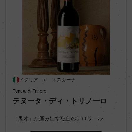
種類
スティルワイン
味わい
フルボディ
品種（原材料）
イタリア ＞ トスカーナ
カベルネ・フラン 100%
Tenuta di Trinoro
テヌータ・ディ・トリノーロ
アルコール度数
15％
「鬼才」が産み出す独自のテロワール