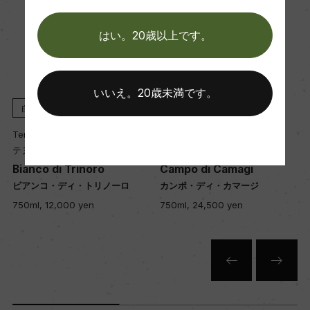
マロラクティック醗酵
熟成：オーク樽熟成 8カ月(225L、新樽)その後、
はい。20歳以上です。
セメントタンク熟成11カ月以上
年間生産量
いいえ。20歳未満です。
白
2021
赤
2023
2600
Tenuta di Trinoro
Tenuta di Trinoro
テヌータ・ディ・トリノーロ
テヌータ・ディ・トリノーロ
栽培面積
Bianco di Trinoro
Campo di Camagi
1.5ha
ビアンコ・ディ・トリノーロ
カンポ・ディ・カマージ
750ml, 12,000 yen
750ml, 24,500 yen
平均収量
25hl/ha
樹齢