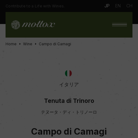
JP
EN
CH
Contribute to a Life with Wines.
Home
Wine
Campo di Camagi
イタリア
Tenuta di Trinoro
テヌータ・ディ・トリノーロ
Campo di Camagi