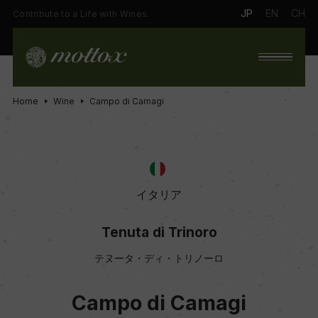
JP
EN
CH
Contribute to a Life with Wines.
Home
Wine
Campo di Camagi
イタリア
Tenuta di Trinoro
テヌータ・ディ・トリノーロ
Campo di Camagi