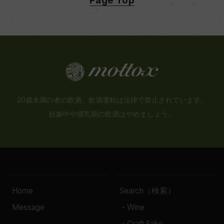
20歳未満の者の飲酒、飲酒運転は法律で禁止されています。
妊娠中や授乳期の飲酒はやめましょう。
Home
Search（検索）
Message
- Wine
- Craft Sake