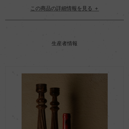
詳細情報
原産国名
イタリア
生産者情報
地方名
トスカーナ
地区名
サルテアーノ
村名
ー