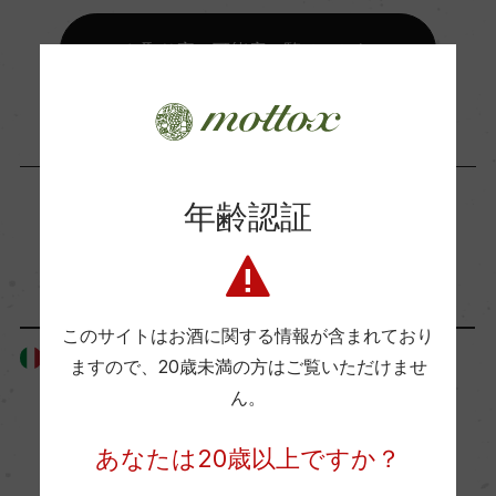
ー
お取り寄せ可能店一覧はこちら
Wine Advocate 獲得点
96
国内ワイン専門誌評価歴
年齢認証
ー
「生産者」が同じ商品
Wine Spectator 得点
このサイトはお酒に関する情報が含まれており
ー
イタリア
イタリア
ますので、
20歳未満の方はご覧いただけませ
ん。
醗酵・熟成
あなたは20歳以上ですか？
醗酵：ステンレスタンク/オーク樽にてMLF