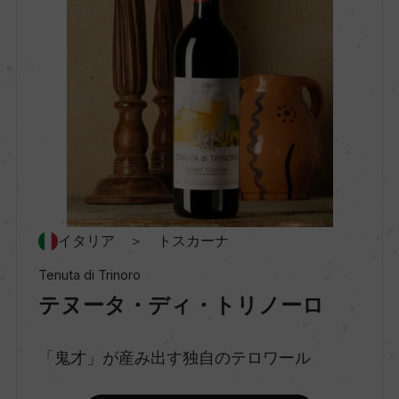
種類
スティルワイン
味わい
フルボディ
品種（原材料）
イタリア ＞ トスカーナ
カベルネ・フラン 100%
Tenuta di Trinoro
テヌータ・ディ・トリノーロ
アルコール度数
15.5％
「鬼才」が産み出す独自のテロワール