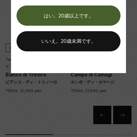
熟成：オーク樽(225L、新樽)6カ月/セメントタン
ク12カ月
はい。20歳以上です。
年間生産量
1102
いいえ。20歳未満です。
白
2021
赤
2022
Tenuta di Trinoro
Tenuta di Trinoro
栽培面積
テヌータ・ディ・トリノーロ
テヌータ・ディ・トリノーロ
1.5ha
Bianco di Trinoro
Campo di Camagi
ビアンコ・ディ・トリノーロ
カンポ・ディ・カマージ
750ml, 12,000 yen
750ml, 21,500 yen
平均収量
10hl/ha
樹齢
30年