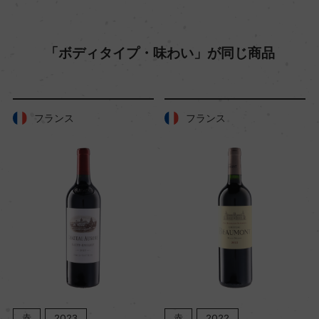
土壌
「ボディタイプ・味わい」が同じ商品
石灰と石英を含む
品質分類・原産地呼称
フランス
フランス
トスカーナI.G.T.
格付
ー
入数
6
赤
2023
赤
2022