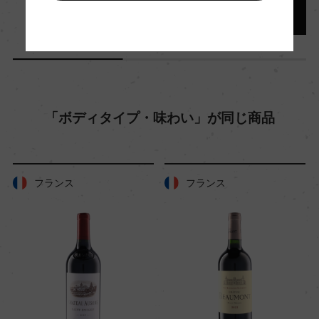
醗酵後、オーク樽にてMLF
熟成：オーク樽 12カ月(仏産、228L、新樽比率2
0%)及びステンレスタンク 4カ月
年間生産量
「ボディタイプ・味わい」が同じ商品
456
栽培面積
フランス
フランス
0.25ha
平均収量
35hl/ha