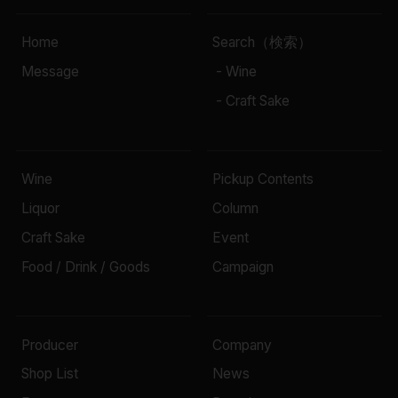
Home
Search（検索）
Message
- Wine
- Craft Sake
Wine
Pickup Contents
Liquor
Column
Craft Sake
Event
Food / Drink / Goods
Campaign
Producer
Company
Shop List
News