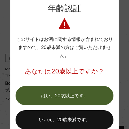
年齢認証
ー
Wine Advocate 獲得点
ー
このサイトはお酒に関する情報が含まれており
ますので、
20歳未満の方はご覧いただけませ
ん。
国内ワイン専門誌評価歴
白
2024
白
2023
ー
Mark Haisma
Mark Haisma
あなたは20歳以上ですか？
マーク・ハイスマ
マーク・ハイスマ
e
Bourgogne Aligote
Bourgogne Aligote
Wine Spectator 得点
ブルゴーニュ アリゴテ
ブルゴーニュ アリゴテ
ー
はい。20歳以上です。
750ml, 6,950 yen
750ml, 6,700 yen
醗酵・熟成
いいえ。20歳未満です。
醗酵：ステンレスタンク(天然酵母/全房なし)、主