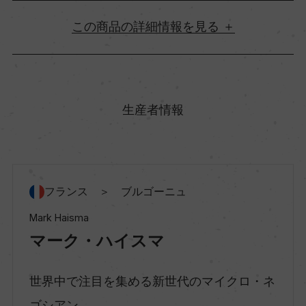
詳細情報
原産国名
フランス
生産者情報
地方名
ブルゴーニュ
フランス ＞ ブルゴーニュ
地区名
Mark Haisma
コート・ド・ボーヌ
マーク・ハイスマ
世界中で注目を集める新世代のマイクロ・ネ
村名
ゴシアン