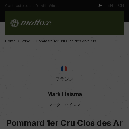
JP
EN
CH
Contribute to a Life with Wines.
Home
Wine
Pommard 1er Cru Clos des Arvelets
フランス
Mark Haisma
マーク・ハイスマ
Pommard 1er Cru Clos des Ar