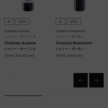
樹齢
50ー60年
赤
2023
赤
2022
土壌
Chateau Ausone
Chateau Beaumont
粘土石灰質
シャトー・オーゾンヌ
シャトー・ボーモン
Chateau Ausone
Chateau Beaumont
シャトー・オーゾンヌ
シャトー・ボーモン
品質分類・原産地呼称
750ml, 155,000 yen
750ml, 3,800 yen
A.O.C.ポマール プルミエ・クリュ
格付
プルミエ・クリュ
入数
12