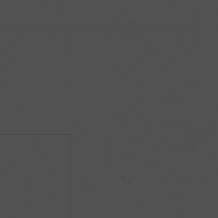
ブルゴーニュ
ー
フルボディ
12.5％
ビオロジック, Ecocert
ー