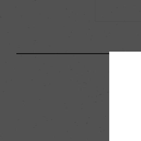
海外ワイン専門誌評価歴
ー
国内ワイン専門誌評価歴
ー
醗酵・熟成
醗酵：ステンレスタ
ーク樽にてMLF
熟成：オーク樽 12カ
及びステンレスタンク
栽培面積
0.5ha
樹齢
60年
品質分類・原産地呼称
A.O.C.ペルナン・