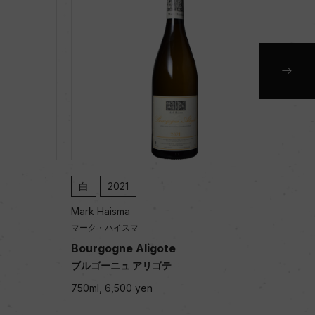
白
2021
赤
Mark Haisma
Mark
マーク・ハイスマ
マー
Bourgogne Aligote
Bou
ブルゴーニュ アリゴテ
ブル
750ml, 6,500 yen
750m