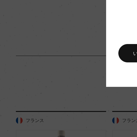
入数
12
キャップの仕様
コルク
フランス
フラン