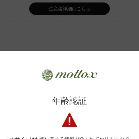
Wine Advocate 獲得点
生産者詳細はこちら
Wine Spectator 得点
ンク(天然酵母)、主醗酵後、オ
年間生産量
月(仏産、228L、新樽比率20%)
 4カ月
商品に関するお問い合わせはこちら
平均収量
年齢認証
弊社は、酒類販売業免許をお持ちの販売店様とお取引しております
土壌
料飲店様には帳合酒販店様を通して商品を提供しております。
消費者様には酒販店様の紹介をしております
ヴェルジュレス
格付