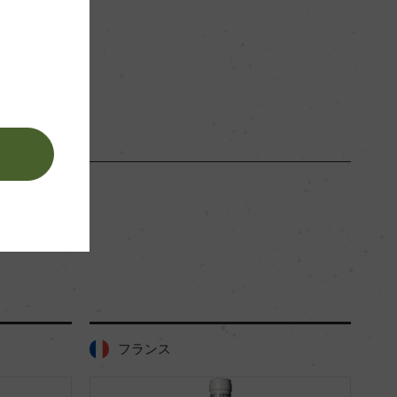
赤
。
フランス