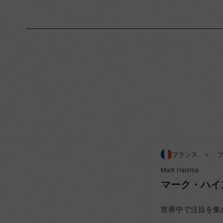
原産国名
フランス
地区名
コート・ド・ボーヌ
種類
スティルワイン
品種（原材料）
ピノ・ノワール 100
フランス ＞ 
Mark Haisma
飲み頃温度
ー
マーク・ハイ
有機JAS認証
ー
世界中で注目を集