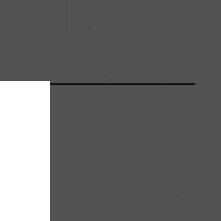
ー
ー
2100
ー
。
粘土石灰質
ー