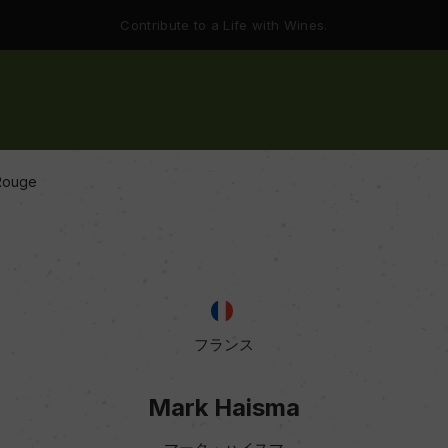
Contribute to a Life with Wines.
 Rouge
フランス
Mark Haisma