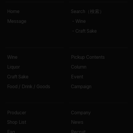
Home
Search（検索）
Message
- Wine
- Craft Sake
Wine
Pickup Contents
Liquor
Column
Craft Sake
Event
Food / Drink / Goods
Campaign
Producer
Company
Shop List
News
Faq
Recruit