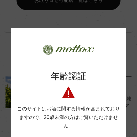
お取り寄せ可能店一覧はこちら
コンクール入賞歴
ー
海外ワイン専門誌評価歴
ー
この商品に関連する記事
Wine Advocate 獲得点
年齢認証
ー
ワインのキホン
国内ワイン専門誌評価歴
世界の『ピノ・ノワール』産地
を解説。1位 フランス、2位 ア
ー
このサイトはお酒に関する情報が含まれており
メリカ、3位は？
ますので、
20歳未満の方はご覧いただけませ
2024年7月19日
ん。
Wine Spectator 得点
ワイン
フランス
…