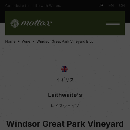
JP
EN
CH
Contribute to a Life with Wines.
Home
Wine
Windsor Great Park Vineyard Brut
イギリス
Laithwaite's
レイスウェイツ
Windsor Great Park Vineyard