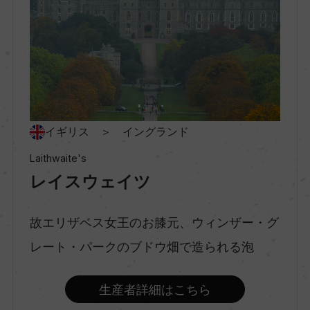
村名
ー
種類
イギリス ＞ イングランド
スパークリングワイン
Laithwaite's
レイスウェイツ
味わい
辛口
故エリザベス女王のお膝元、ウィンザー・グ
レート・パークのブドウ畑で造られる泡
品種（原材料）
シャルドネ 64%/ピノ・ノワール 29%/ピノ・ムニ
生産者詳細はこちら
エ 7%