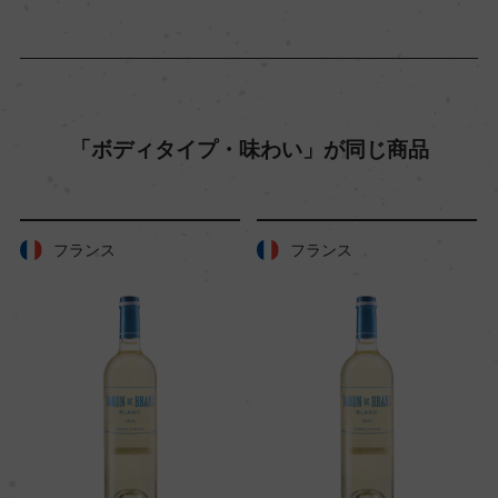
60hl/ha
樹齢
9年
「ボディタイプ・味わい」が同じ商品
土壌
フランス
フランス
砂を含む粘土ローム質
品質分類・原産地呼称
P.D.O.イングリッシュ
格付
ー