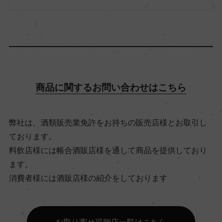
アルコール度数
11.5％
飲み頃温度
商品に関するお問い合わせはこちら
8℃
弊社は、酒類販売業免許をお持ちの販売店様とお取引し
ビオ情報・認証機関
ております。
ー
料飲店様には帳合酒販店様を通して商品を提供しており
ます。
消費者様には酒販店様の紹介をしております
有機JAS認証
ー