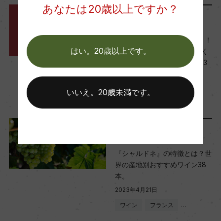
ー
あなたは20歳以上ですか？
スタッフのつぶやき
醗酵・熟成
ホリデーシーズンにピッタリ！
はい。20歳以上です。
ギフトに最適なワイン-シマく
醗酵：瓶内二次醗酵/ステンレスタンク(マロラクテ
んのなんでもランキング2023
ィック醗酵あり)
年12月編-
熟成：デゴルジュマンまでの熟成期間:36カ月
2023年11月28日
いいえ。20歳未満です。
ワイン
フランス
…
年間生産量
15000
ワインのキホン
『シャルドネ』の特徴とは？世
界の産地別おすすめワイン38
栽培面積
本。
3ha
2023年4月21日
ワイン
フランス
…
平均収量