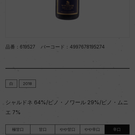
品番：
619527
バーコード：
4997678195274
白
2018
シャルドネ 64%/ピノ・ノワール 29%/ピノ・ムニ
エ 7%
極甘口
甘口
やや甘口
やや辛口
辛口