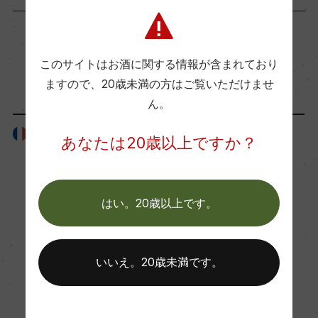
飲み頃温度
8℃
このサイトはお酒に関する情報が含まれており
「ボディタイプ・味わい」が同じ商品
ますので、
20歳未満の方はご覧いただけませ
ビオ情報・認証機関
ん。
サステナブル農法, HVE
フランス
フランス
あなたは20歳以上ですか？
有機JAS認証
ー
はい。20歳以上です。
コンクール入賞歴
ー
いいえ。20歳未満です。
海外ワイン専門誌評価歴