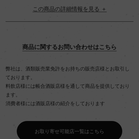
詳細情報
原産国名
フランス
商品に関するお問い合わせはこちら
地方名
弊社は、酒類販売業免許をお持ちの販売店様とお取引し
ボルドー
ております。
料飲店様には帳合酒販店様を通して商品を提供しており
地区名
ます。
消費者様には酒販店様の紹介をしております
ー
村名
お取り寄せ可能店一覧はこちら
ー