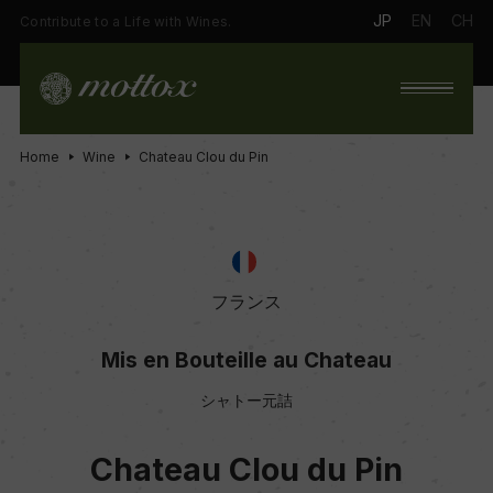
JP
EN
CH
Contribute to a Life with Wines.
Home
Wine
Chateau Clou du Pin
フランス
Mis en Bouteille au Chateau
シャトー元詰
Chateau Clou du Pin