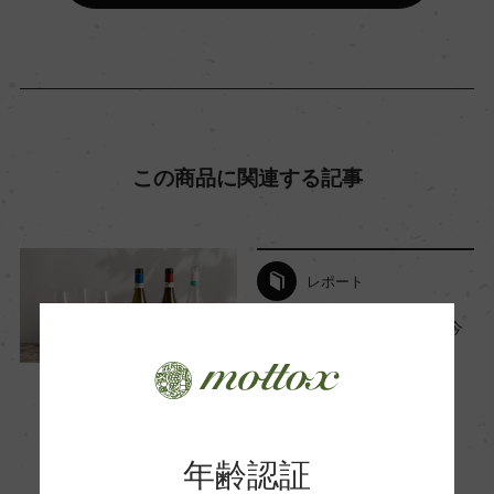
種類
スティルワイン
この商品に関連する記事
味わい
辛口
レポート
品種（原材料）
ソーヴィニヨン・ブラン 100%
【2023年10月】モトックス今
月の新商品
2023年10月1日
アルコール度数
ワイン
フランス
…
13.5％
年齢認証