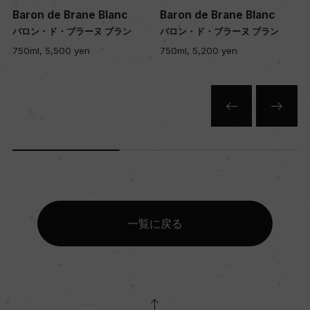
Baron de Brane Blanc
Baron de Brane Blanc
土壌
バロン・ド・ブラーヌ ブラン
バロン・ド・ブラーヌ ブラン
粘土石灰質
750ml, 5,500 yen
750ml, 5,200 yen
品質分類・原産地呼称
A.O.C.ボルドー
格付
ー
一覧に戻る
入数
12
色