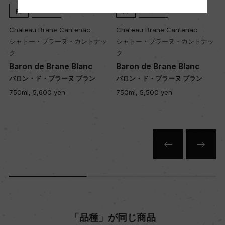
ー
白
2024
白
2023
Chateau Brane Cantenac
Chateau Brane Cantenac
シャトー・ブラーヌ・カントナッ
シャトー・ブラーヌ・カントナッ
Wine Advocate 獲得点
ク
ク
ー
Baron de Brane Blanc
Baron de Brane Blanc
バロン・ド・ブラーヌ ブラン
バロン・ド・ブラーヌ ブラン
750ml, 5,600 yen
750ml, 5,500 yen
国内ワイン専門誌評価歴
ー
Wine Spectator 得点
ー
醗酵・熟成
醗酵：ステンレスタンク
「品種」が同じ商品