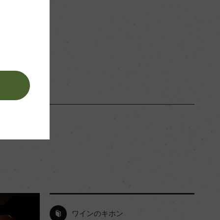
赤
。
ワインのキホン