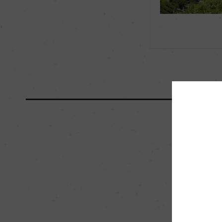
海外ワイン専門誌評価歴
ー
国内ワイン専門誌評価歴
ー
醗酵・熟成
醗酵：短期間のコー
レスタンク醗酵/ML
熟成：オーク樽(仏・南
カ月以上
栽培面積
2.5ha
樹齢
20年
品質分類・原産地呼称
アルト・アディジェD.O