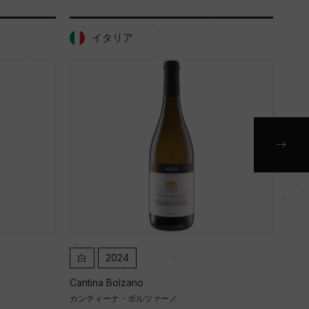
イタリア
白
2024
白
Cantina Bolzano
Cant
カンティーナ・ボルツァーノ
カン