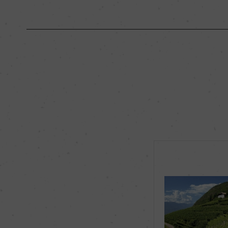
原産国名
イタリア
地区名
ー
種類
スティルワイン
品種（原材料）
ピノ・ネロ 100%
飲み頃温度
15℃
有機JAS認証
ー