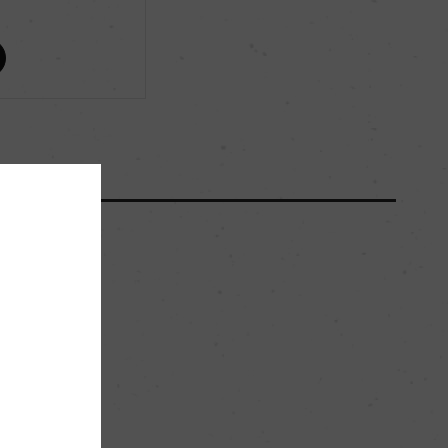
ー
ー
15000
60hl/ha
斑岩
。
ー