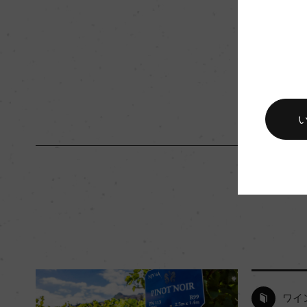
入数
12
キャップの仕様
コルク
ワイ