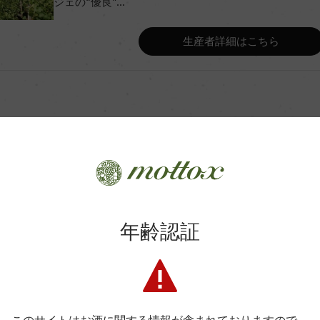
ジェの“優良”...
Wine Advocate 獲得点
生産者詳細はこちら
Wine Spectator 得点
ルドマセレーション後、ステン
年間生産量
Fあり
チロル産、500L)18カ月/瓶6
平均収量
商品に関するお問い合わせはこちら
年齢認証
土壌
弊社は、酒類販売業免許をお持ちの販売店様とお取引しております
料飲店様には帳合酒販店様を通して商品を提供しております。
.C.
格付
消費者様には酒販店様の紹介をしております