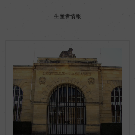
原産国名
フランス
生産者情報
地方名
ボルドー
地区名
オー・メドック
村名
ー
種類
スティルワイン