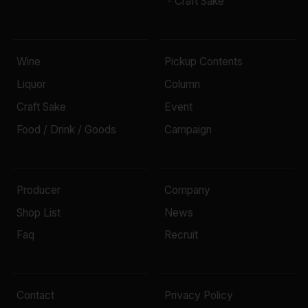
- Craft Sake
Wine
Pickup Contents
Liquor
Column
Craft Sake
Event
Food / Drink / Goods
Campaign
Producer
Company
Shop List
News
Faq
Recruit
Contact
Privacy Policy