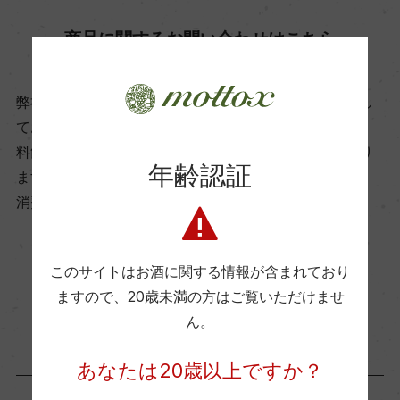
ビオ情報・認証機関
商品に関するお問い合わせはこちら
ー
弊社は、酒類販売業免許をお持ちの販売店様とお取引し
有機JAS認証
ております。
ー
料飲店様には帳合酒販店様を通して商品を提供しており
年齢認証
ます。
消費者様には酒販店様の紹介をしております
コンクール入賞歴
ー
このサイトはお酒に関する情報が含まれており
お取り寄せ可能店一覧はこちら
ますので、
20歳未満の方はご覧いただけませ
海外ワイン専門誌評価歴
ん。
ー
あなたは20歳以上ですか？
Wine Advocate 獲得点