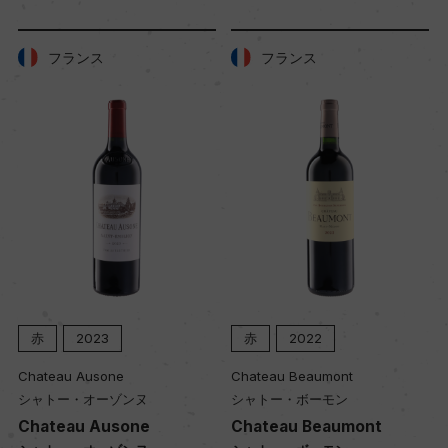
品質分類・原産地呼称
フランス
フランス
A.O.C.サン・ジュリアン
格付
メドック 第2級格付
入数
12
赤
2023
赤
2022
色
赤
Chateau Ausone
Chateau Beaumont
シャトー・オーゾンヌ
シャトー・ボーモン
Chateau Ausone
Chateau Beaumont