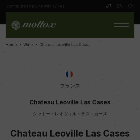
JP
EN
CH
Contribute to a Life with Wines.
Home
Wine
Chateau Leoville Las Cases
フランス
Chateau Leoville Las Cases
シャトー・レオヴィル・ラス・カーズ
Chateau Leoville Las Cases