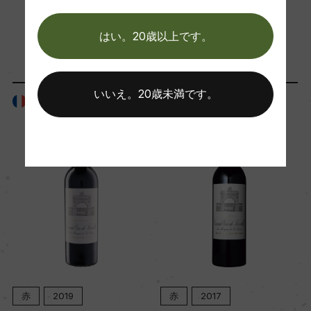
100
「生産者」が同じ商品
はい。20歳以上です。
国内ワイン専門誌評価歴
ー
いいえ。20歳未満です。
フランス
フランス
Wine Spectator 得点
97
醗酵・熟成
醗酵：ー
熟成：ー
年間生産量
赤
2019
赤
2017