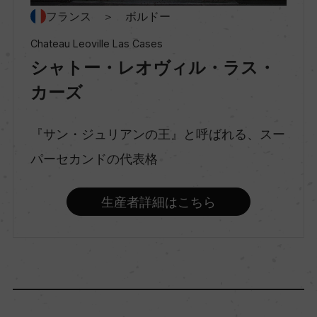
フランス ＞ ボルドー
Chateau Leoville Las Cases
味わい
シャトー・レオヴィル・ラス・
フルボディ
カーズ
品種（原材料）
『サン・ジュリアンの王』と呼ばれる、スー
ー
パーセカンドの代表格
アルコール度数
生産者詳細はこちら
14％
飲み頃温度
17℃