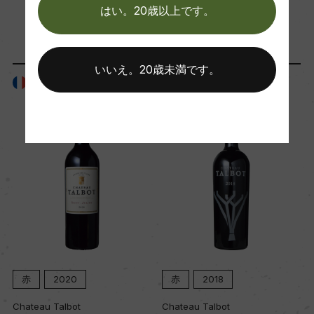
はい。20歳以上です。
「生産者」が同じ商品
Wine Advocate 獲得点
93
いいえ。20歳未満です。
フランス
フランス
国内ワイン専門誌評価歴
ー
Wine Spectator 得点
96
醗酵・熟成
醗酵：ー
赤
2020
赤
2018
熟成：ー
Chateau Talbot
Chateau Talbot