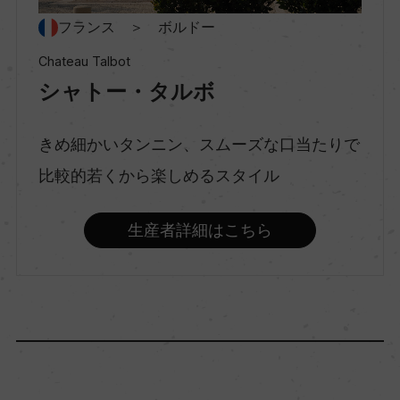
スティルワイン
フランス ＞ ボルドー
Chateau Talbot
シャトー・タルボ
味わい
フルボディ
きめ細かいタンニン、スムーズな口当たりで
比較的若くから楽しめるスタイル
品種（原材料）
カベルネ・ソーヴィニヨン/カベルネ・フラン/メル
生産者詳細はこちら
ロー
アルコール度数
13.5％
飲み頃温度