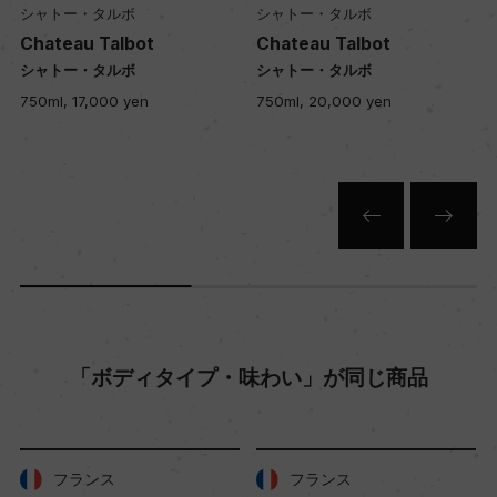
シャトー・タルボ
シャトー・タルボ
Chateau Talbot
Chateau Talbot
年間生産量
シャトー・タルボ
シャトー・タルボ
ー
750ml, 17,000 yen
750ml, 20,000 yen
栽培面積
0
平均収量
ー
「ボディタイプ・味わい」が同じ商品
樹齢
ー
フランス
フランス
土壌