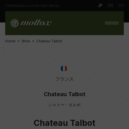
JP
EN
CH
Contribute to a Life with Wines.
Home
Wine
Chateau Talbot
フランス
Chateau Talbot
シャトー・タルボ
Chateau Talbot