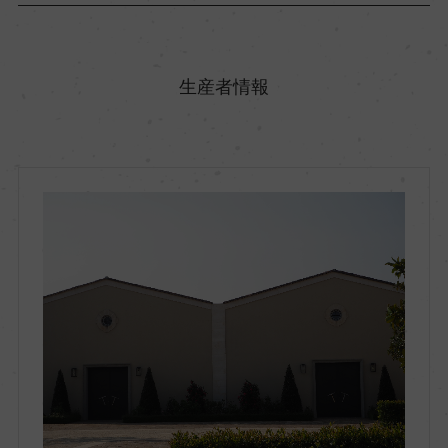
原産国名
フランス
生産者情報
地方名
ボルドー
地区名
オー・メドック
村名
ー
種類