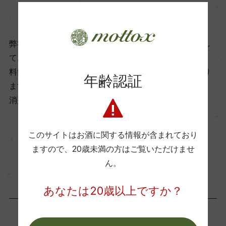
商品に関するお問い合わせはこちら
ー
弊社は、酒類販売業免許をお持ちの販売店様とお取引し
ビオ情報・認証機関
ております。
ー
料飲店様には帳合酒販店様を通して商品を提供しており
年齢認証
ます。
有機JAS認証
消費者様には酒販店様の紹介をしております
ー
このサイトはお酒に関する情報が含まれており
お取り寄せ可能店一覧はこちら
コンクール入賞歴
ますので、
20歳未満の方はご覧いただけませ
ん。
ー
あなたは20歳以上ですか？
海外ワイン専門誌評価歴
ー