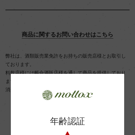
飲み頃温度
16℃
商品に関するお問い合わせはこちら
ビオ情報・認証機関
ビオロジック, CAECV
弊社は、酒類販売業免許をお持ちの販売店様とお取引し
ております。
有機JAS認証
料飲店様には帳合酒販店様を通して商品を提供しており
ー
ます。
消費者様には酒販店様の紹介をしております
コンクール入賞歴
ー
お取り寄せ可能店一覧はこちら
年齢認証
海外ワイン専門誌評価歴