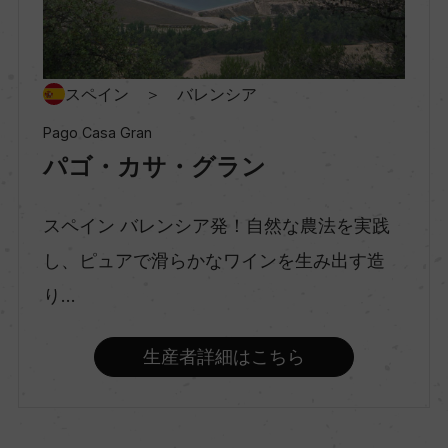
種類
スティルワイン
スペイン ＞ バレンシア
Pago Casa Gran
パゴ・カサ・グラン
味わい
フルボディ
スペイン バレンシア発！自然な農法を実践
し、ピュアで滑らかなワインを生み出す造
品種（原材料）
り...
モナストレル 100%
生産者詳細はこちら
アルコール度数
14％