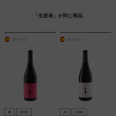
レスタンクにてマロラクティック醗酵
熟成：オーク樽熟成12カ月(フレンチオーク、3000
「生産者」が同じ商品
L、新樽比率25%)、瓶熟12カ月
年間生産量
スペイン
スペイン
6000
栽培面積
2ha
平均収量
34hl/ha
赤
2022
赤
2024
樹齢