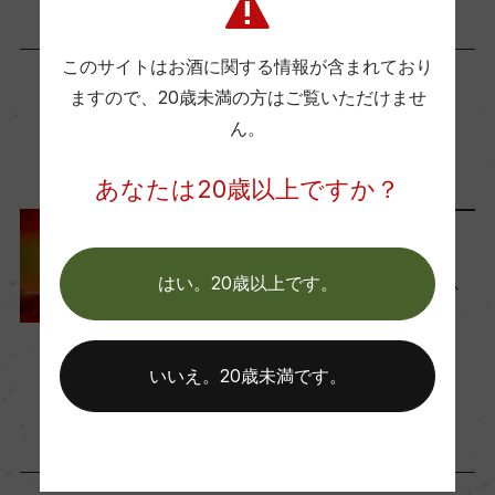
(2021)「ジャンシス・ロビンソン 2024」 17点
このサイトはお酒に関する情報が含まれており
Wine Advocate 獲得点
ますので、
20歳未満の方はご覧いただけませ
ー
ん。
この商品に関連する記事
あなたは20歳以上ですか？
国内ワイン専門誌評価歴
ー
ワインのキホン
はい。20歳以上です。
『スペインワイン』まるわか
り。歴史と州ごとの特徴
Wine Spectator 得点
2024年5月14日
ー
いいえ。20歳未満です。
ワイン
スペイン
…
醗酵・熟成
醗酵：ステンレスタンク、25%全房醗酵、ステン