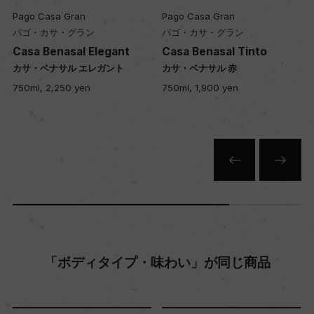
50年
Pago Casa Gran
Pago Casa Gran
パゴ・カサ・グラン
パゴ・カサ・グラン
Casa Benasal Elegant
Casa Benasal Tinto
土壌
ミ
カサ・ベナサル エレガント
カサ・ベナサル 赤
粘土質
750ml, 2,250 yen
750ml, 1,900 yen
品質分類・原産地呼称
バレンシアD.O.
格付
ー
「ボディタイプ・味わい」が同じ商品
入数
12