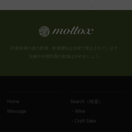
20歳未満の者の飲酒、飲酒運転は法律で禁止されています。
妊娠中や授乳期の飲酒はやめましょう。
Home
Search（検索）
Message
- Wine
- Craft Sake