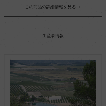
詳細情報
原産国名
スペイン
生産者情報
地方名
バレンシア
地区名
ー
村名
ー