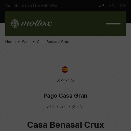
JP
EN
CH
Contribute to a Life with Wines.
Home
Wine
Casa Benasal Crux
スペイン
Pago Casa Gran
パゴ・カサ・グラン
Casa Benasal Crux