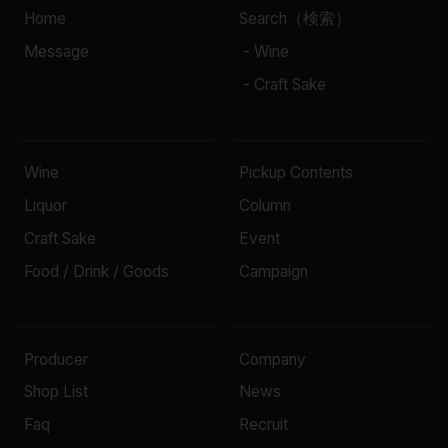
Home
Search（検索）
Message
- Wine
- Craft Sake
Wine
Pickup Contents
Liquor
Column
Craft Sake
Event
Food / Drink / Goods
Campaign
Producer
Company
Shop List
News
Faq
Recruit