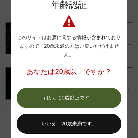
年齢認証
この商品に関連する記事
ー
Wine Advocate 獲得点
メディア・受賞情報
ー
このサイトはお酒に関する情報が含まれており
全世界の12位に選出。ソルバー
ますので、
20歳未満の方はご覧いただけませ
ラ 100%『フェルメント』
ん。
国内ワイン専門誌評価歴
2024年11月29日
ー
あなたは20歳以上ですか？
ワインのキホン
Wine Spectator 得点
イタリアワインの特徴。全20
州の産地を詳しく解説
はい。20歳以上です。
ー
2024年1月31日
ワイン
イタリア
…
醗酵・熟成
いいえ。20歳未満です。
醗酵：瓶内二次醗酵/ステンレスタンク醗酵後、瓶