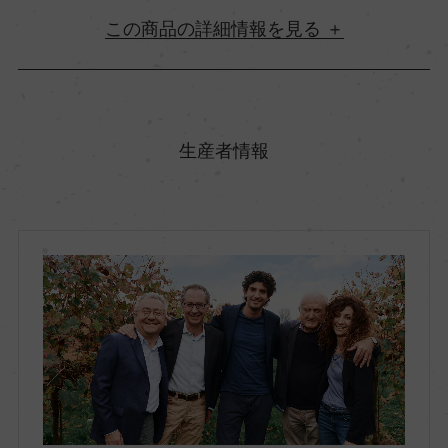
詳細情報
原産国名
イタリア
生産者情報
地方名
エミリア・ロマーニャ
地区名
モデナ
村名
ー