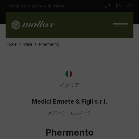
JP
EN
CH
Contribute to a Life with Wines.
Home
Wine
Phermento
イタリア
Medici Ermete & Figli s.r.l.
メディチ・エルメーテ
Phermento