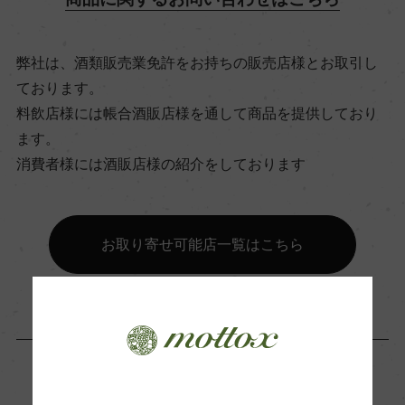
飲み頃温度
6℃
弊社は、酒類販売業免許をお持ちの販売店様とお取引し
ております。
ビオ情報・認証機関
料飲店様には帳合酒販店様を通して商品を提供しており
ます。
サステナブル農法, Equalitas Sustainable Winery
消費者様には酒販店様の紹介をしております
有機JAS認証
ー
お取り寄せ可能店一覧はこちら
コンクール入賞歴
ー
海外ワイン専門誌評価歴