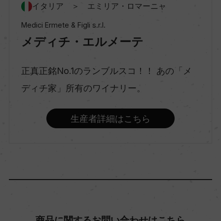
イタリア ＞ エミリア・ロマーニャ
Medici Ermete & Figli s.r.l.
種類
メディチ・エルメーテ
弱発泡性ワイン
正真正銘No.1のランブルスコ！！ あの「メ
味わい
ディチ家」所有のワイナリー。
辛口
生産者詳細はこちら
品種（原材料）
ランブルスコ・ディ・ソルバーラ 100%
アルコール度数
11.5％
商品に関するお問い合わせはこちら