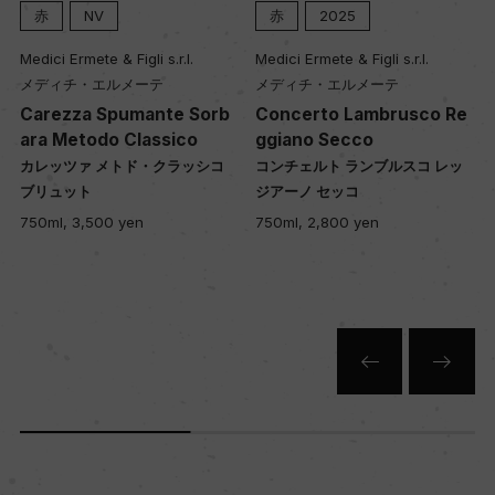
赤
NV
赤
2025
35年
Medici Ermete & Figli s.r.l.
Medici Ermete & Figli s.r.l.
メディチ・エルメーテ
メディチ・エルメーテ
土壌
Carezza Spumante Sorb
Concerto Lambrusco Re
砂質
ara Metodo Classico
ggiano Secco
カレッツァ メトド・クラッシコ
コンチェルト ランブルスコ レッ
ラ
ブリュット
ジアーノ セッコ
品質分類・原産地呼称
750ml, 3,500 yen
750ml, 2,800 yen
モデナD.O.P.
格付
ー
入数
12