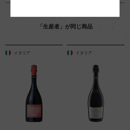
内二次醗酵(デゴルジュマン無し)/瓶熟成8カ月(2.5
気圧)
熟成：ー
「生産者」が同じ商品
年間生産量
ー
イタリア
イタリア
栽培面積
4ha
平均収量
85hl/ha
樹齢