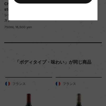
ー
Chateau Grand Puy Laco
Lacoste Borie
ste
ラコスト・ボリー
シャトー・グラン・ピュイ・ラコ
750ml, 5,600 yen
栽培面積
スト
0
750ml, 16,500 yen
平均収量
ー
「ボディタイプ・味わい」が同じ商品
樹齢
ー
フランス
フランス
土壌
ー