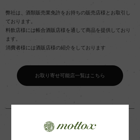
ビオ情報・認証機関
弊社は、酒類販売業免許をお持ちの販売店様とお取引し
ー
ております。
料飲店様には帳合酒販店様を通して商品を提供しており
ます。
有機JAS認証
消費者様には酒販店様の紹介をしております
ー
コンクール入賞歴
お取り寄せ可能店一覧はこちら
ー
海外ワイン専門誌評価歴
ー
「生産者」が同じ商品
Wine Advocate 獲得点