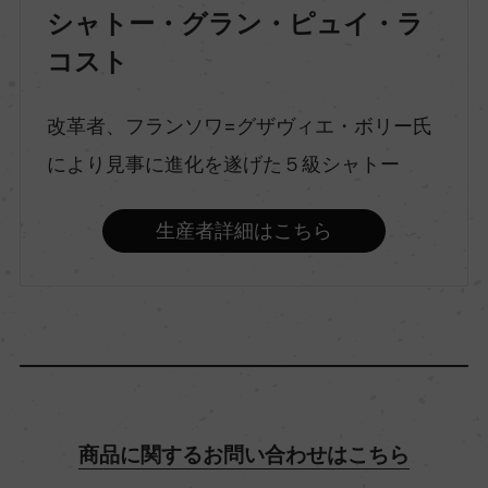
シャトー・グラン・ピュイ・ラ
コスト
味わい
フルボディ
改革者、フランソワ=グザヴィエ・ボリー氏
により見事に進化を遂げた５級シャトー
品種（原材料）
カベルネ・ソーヴィニヨン 80%/メルロー 20%
生産者詳細はこちら
アルコール度数
13.5％
飲み頃温度
17℃
商品に関するお問い合わせはこちら