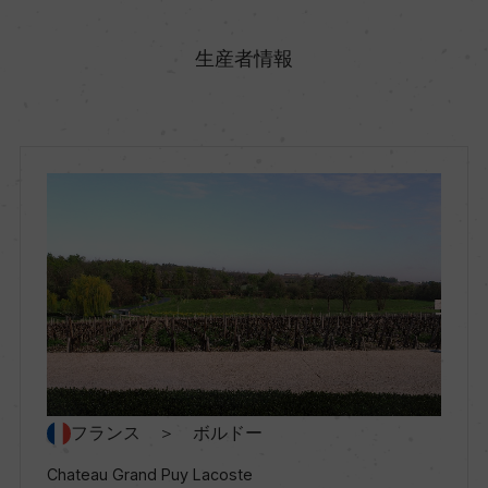
原産国名
フランス
生産者情報
地方名
ボルドー
地区名
オー・メドック
村名
ー
フランス ＞ ボルドー
種類
Chateau Grand Puy Lacoste
スティルワイン