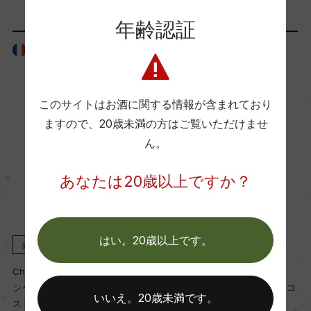
90
年齢認証
フランス
フランス
国内ワイン専門誌評価歴
ー
このサイトはお酒に関する情報が含まれており
ますので、
20歳未満の方はご覧いただけませ
Wine Spectator 得点
ん。
ー
あなたは20歳以上ですか？
醗酵・熟成
醗酵：ー
はい。20歳以上です。
赤
2021
赤
2017
熟成：ー
Chateau Grand Puy Lacoste
Chateau Grand Puy Lacoste
シャトー・グラン・ピュイ・ラコ
シャトー・グラン・ピュイ・ラコ
年間生産量
いいえ。20歳未満です。
スト
スト