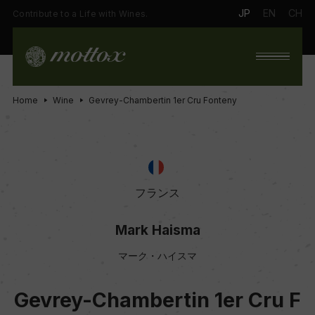
JP
EN
CH
Contribute to a Life with Wines.
Home
Wine
Gevrey-Chambertin 1er Cru Fonteny
フランス
Mark Haisma
マーク・ハイスマ
Gevrey-Chambertin 1er Cru F