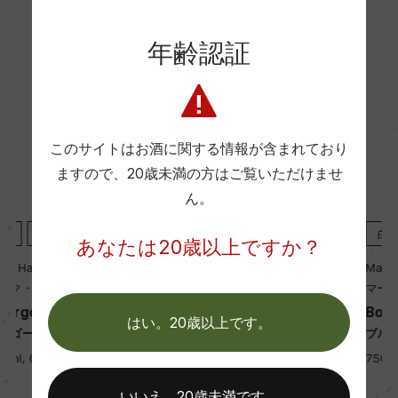
年齢認証
海外ワイン専門誌評価歴
ー
Wine Advocate 獲得点
このサイトはお酒に関する情報が含まれており
ー
ますので、
20歳未満の方はご覧いただけませ
ん。
国内ワイン専門誌評価歴
白
2023
白
2022
あなたは20歳以上ですか？
ー
Mark Haisma
Mark Haisma
マーク・ハイスマ
マーク・ハイスマ
Bourgogne Aligote
Bourgogne Aligote
Wine Spectator 得点
はい。20歳以上です。
ブルゴーニュ アリゴテ
ブルゴーニュ アリゴテ
ー
750ml, 6,700 yen
750ml, 6,800 yen
いいえ。20歳未満です。