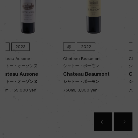
樹齢
60年
土壌
赤
2022
赤
2021
粘土石灰質、表土は薄く、母岩に根が届く
Chateau Beaumont
Chateau Beaumont
シャトー・ボーモン
シャトー・ボーモン
品質分類・原産地呼称
Chateau Beaumont
Chateau Beaumont
シャトー・ボーモン
シャトー・ボーモン
A.O.C.ジュヴレ・シャンベルタン プルミエ・クリ
750ml, 3,800 yen
750ml, 3,800 yen
ュ
格付
プルミエ・クリュ