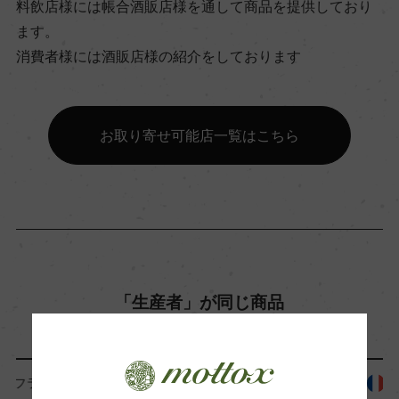
料飲店様には帳合酒販店様を通して商品を提供しており
13％
ます。
消費者様には酒販店様の紹介をしております
飲み頃温度
ー
お取り寄せ可能店一覧はこちら
ビオ情報・認証機関
ビオロジック, Ecocert
有機JAS認証
ー
「生産者」が同じ商品
コンクール入賞歴
ー
フランス
フランス