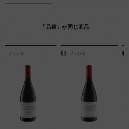
入数
12
「品種」が同じ商品
色
赤
フランス
フランス
キャップの仕様
コルク