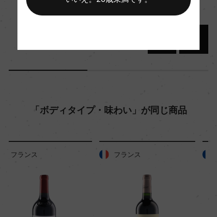
醗酵・熟成
醗酵：オーク樽(天然酵母/MLF有)
熟成：オーク樽 12カ月(仏産、228L、新樽比率2
0%)及びステンレスタンク5カ月
年間生産量
1000
「ボディタイプ・味わい」が同じ商品
栽培面積
0.3ha
フランス
フランス
平均収量
0