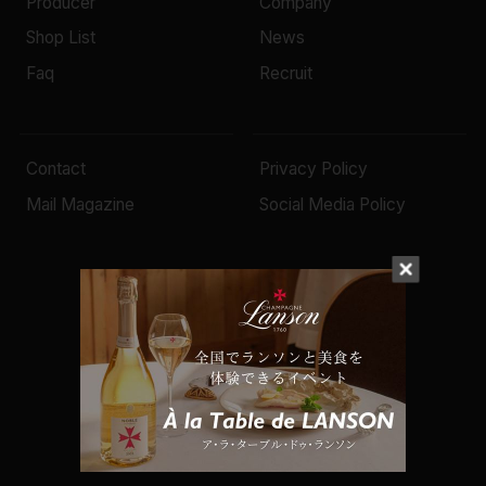
Producer
Company
Shop List
News
Faq
Recruit
Contact
Privacy Policy
Mail Magazine
Social Media Policy
© 2022 Mottox inc.