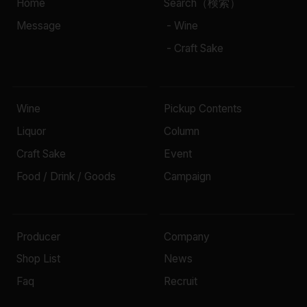
Home
Search（検索）
Message
- Wine
- Craft Sake
Wine
Pickup Contents
Liquor
Column
Craft Sake
Event
Food / Drink / Goods
Campaign
Producer
Company
Shop List
News
Faq
Recruit