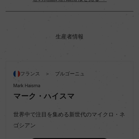
原産国名
フランス
生産者情報
地方名
ブルゴーニュ
フランス ＞ ブルゴーニュ
地区名
Mark Haisma
コート・ド・ニュイ
マーク・ハイスマ
世界中で注目を集める新世代のマイクロ・ネ
村名
ゴシアン
ー