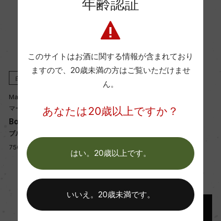
年齢認証
Wine Advocate 獲得点
ー
このサイトはお酒に関する情報が含まれており
ますので、
20歳未満の方はご覧いただけませ
国内ワイン専門誌評価歴
白
2024
白
2023
ん。
ー
Mark Haisma
Mark Haisma
マーク・ハイスマ
マーク・ハイスマ
あなたは20歳以上ですか？
e
Bourgogne Aligote
Bourgogne Aligote
Wine Spectator 得点
ブルゴーニュ アリゴテ
ブルゴーニュ アリゴテ
ー
750ml, 6,950 yen
750ml, 6,700 yen
はい。20歳以上です。
醗酵・熟成
醗酵：ステンレスタンク(天然酵母/全房比率50%)
いいえ。20歳未満です。
主醗酵後、オーク樽にてマロラクティック醗酵
熟成：オーク樽 12カ月(仏産、228L、新樽比率2