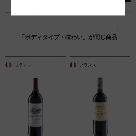
0%)及びステンレスタンク 4カ月
年間生産量
「ボディタイプ・味わい」が同じ商品
0
栽培面積
フランス
フランス
1ha
平均収量
0
樹齢
20ー30年