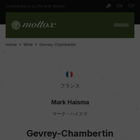
JP
EN
CH
Contribute to a Life with Wines.
Home
Wine
Gevrey-Chambertin
フランス
Mark Haisma
マーク・ハイスマ
Gevrey-Chambertin