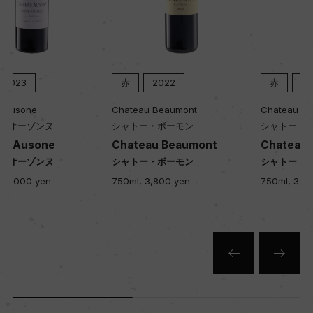
樹齢
45年
赤
2022
赤
2021
土壌
Chateau Beaumont
Chateau Beaumont
粘土石灰質
シャトー・ボーモン
シャトー・ボーモン
Chateau Beaumont
Chateau Beaumont
シャトー・ボーモン
シャトー・ボーモン
品質分類・原産地呼称
750ml, 3,800 yen
750ml, 3,800 yen
A.O.C.モレ・サン・ドニ プルミエ・クリュ
格付
プルミエ・クリュ
入数