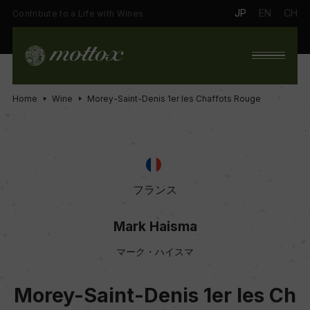
JP
EN
CH
Contribute to a Life with Wines.
Home
Wine
Morey-Saint-Denis 1er les Chaffots Rouge
フランス
Mark Haisma
マーク・ハイスマ
Morey-Saint-Denis 1er les Ch