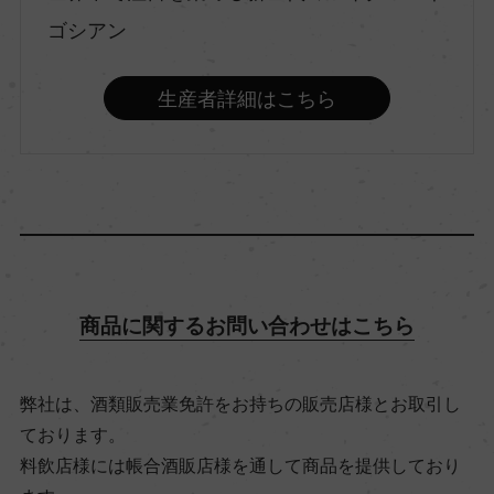
ゴシアン
ー
生産者詳細はこちら
種類
スティルワイン
味わい
フルボディ
商品に関するお問い合わせはこちら
品種（原材料）
ピノ・ノワール 100%
弊社は、酒類販売業免許をお持ちの販売店様とお取引し
ております。
アルコール度数
料飲店様には帳合酒販店様を通して商品を提供しており
13.5％