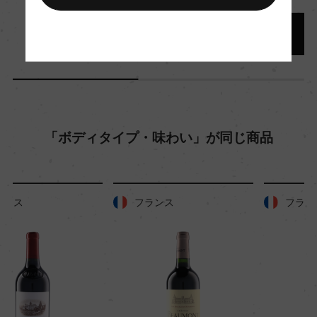
醗酵：ステンレスタンク(天然酵母/全房比率7
5%)、主醗酵後、オーク樽にてMLF
熟成：オーク樽 12カ月(仏産、228L、新樽比率2
0%)及びステンレスタンク 4カ月
年間生産量
「ボディタイプ・味わい」が同じ商品
1480
栽培面積
フランス
フランス
0.25ha
平均収量
43hl/ha