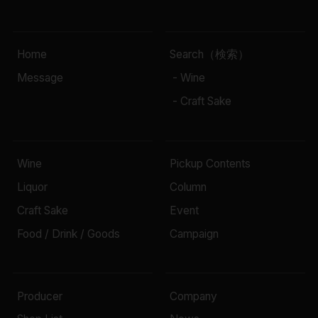
Home
Search（検索）
Message
- Wine
- Craft Sake
Wine
Pickup Contents
Liquor
Column
Craft Sake
Event
Food / Drink / Goods
Campaign
Producer
Company