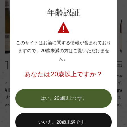
海外ワイン専門誌評価歴
年齢認証
ー
Wine Advocate 獲得点
このサイトはお酒に関する情報が含まれており
ー
ますので、
20歳未満の方はご覧いただけませ
ん。
国内ワイン専門誌評価歴
白
2023
白
2022
ー
あなたは20歳以上ですか？
Mark Haisma
Mark Haisma
マーク・ハイスマ
マーク・ハイスマ
Bourgogne Aligote
Bourgogne Aligote
Wine Spectator 得点
ブルゴーニュ アリゴテ
ブルゴーニュ アリゴテ
はい。20歳以上です。
ー
750ml, 6,700 yen
750ml, 6,800 yen
いいえ。20歳未満です。
醗酵・熟成