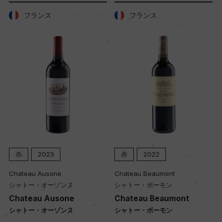
ー
フランス
フランス
品質分類・原産地呼称
A.O.C.ヴォーヌ・ロマネ プルミエ・クリュ
格付
プルミエ・クリュ
入数
赤
2023
赤
2022
12
Chateau Ausone
Chateau Beaumont
シャトー・オーゾンヌ
シャトー・ボーモン
色
Chateau Ausone
Chateau Beaumont
赤
シャトー・オーゾンヌ
シャトー・ボーモン