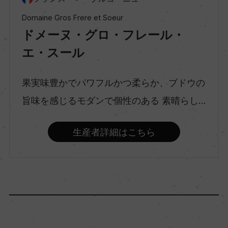
種類
スティルワイン
Domaine Gros Frere et Soeur
ドメーヌ・グロ・フレール・
エ・スール
味わい
フルボディ
果実味豊かでパワフルかつ柔らか、ブドウの
旨味を感じるモダンで個性のある 素晴らし...
品種（原材料）
ピノ・ノワール 100%
生産者詳細はこちら
アルコール度数
14％
飲み頃温度
ー