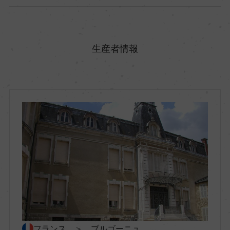
原産国名
フランス
生産者情報
地方名
ブルゴーニュ
地区名
コート・ド・ニュイ
村名
ー
フランス ＞ ブルゴーニュ