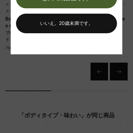
ドメーヌ・グロ・フレール・エ・
ドメーヌ・グロ・フレール・エ・
年間生産量
スール
スール
900
Bourgogne Hautes Cote
Bourgogne Hautes Cote
いいえ。20歳未満です。
s de Nuits Rouge
s de Nuits Rouge
ブルゴーニュ オート・コート・
ブルゴーニュ オート・コート・
栽培面積
ド・ニュイ 赤
ド・ニュイ 赤
0
750ml, 9,000 yen
750ml, 7,600 yen
平均収量
ー
樹齢
ー
「ボディタイプ・味わい」が同じ商品
土壌