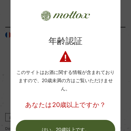
「生産者」が同じ商品
Wine Advocate 獲得点
ー
フランス
フランス
国内ワイン専門誌評価歴
年齢認証
ー
Wine Spectator 得点
このサイトはお酒に関する情報が含まれており
ー
ますので、
20歳未満の方はご覧いただけませ
ん。
醗酵・熟成
あなたは20歳以上ですか？
醗酵：ー
熟成：オーク樽熟成 12カ月(新樽比率100%)
赤
2024
赤
2023
Domaine Gros Frere et Soeur
Domaine Gros Frere et Soeur
はい。20歳以上です。