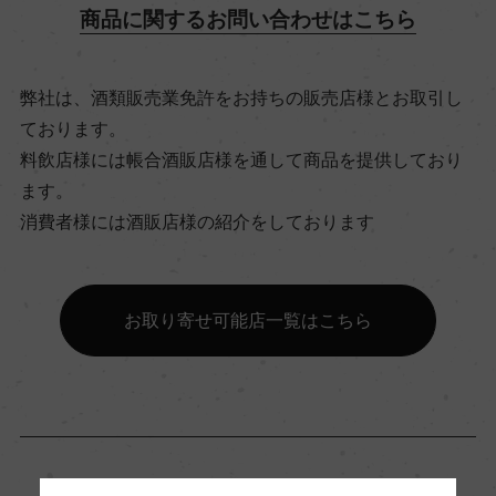
商品に関するお問い合わせはこちら
ビオ情報・認証機関
弊社は、酒類販売業免許をお持ちの販売店様とお取引し
ー
ております。
料飲店様には帳合酒販店様を通して商品を提供しており
有機JAS認証
ます。
消費者様には酒販店様の紹介をしております
ー
コンクール入賞歴
お取り寄せ可能店一覧はこちら
ー
海外ワイン専門誌評価歴
ー