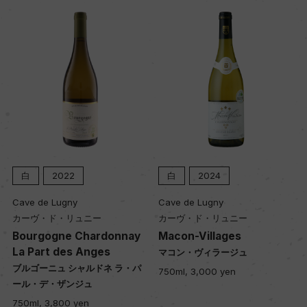
白
2024
白
2023
Cave de Lugny
Clos du Moulin Aux Moines
カーヴ・ド・リュニー
クロ・デュ・ムーラン・オー・
ワーヌ
nay
Macon-Villages
Auxey-Duresses Mouli
マコン・ヴィラージュ
aux Moines Blanc
ラ・パ
750ml, 3,000 yen
オークセイ・デュレス ムーラ
オー・モワーヌ 白