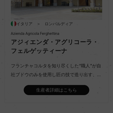
種類
スパークリングワイン
イタリア ＞ ロンバルディア
Azienda Agricola Ferghettina
アジィエンダ・アグリコーラ・
味わい
辛口
フェルゲッティーナ
フランチャコルタを知り尽くした“職人”が自
品種（原材料）
社ブドウのみを使用し匠の技で造り出す、...
シャルドネ 100%
生産者詳細はこちら
アルコール度数
12.5％