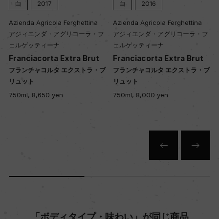
白
2016
ロゼ
2021
29年
ina
Azienda Agricola Ferghettina
Azienda Agricola Ferghettina
ラ・フ
アジィエンダ・アグリコーラ・フ
アジィエンダ・アグリコーラ・
土壌
ェルゲッティーナ
ェルゲッティーナ
rut
Franciacorta Extra Brut
Franciacorta Rose Brut
石灰粘土質
ラ・ブ
フランチャコルタ エクストラ・ブ
フランチャコルタ ロゼ ブリュ
リュット
ト
750ml, 8,000 yen
750ml, 7,600 yen
品質分類・原産地呼称
フランチャコルタD.O.C.G.
格付
ー
入数
6
「ボディタイプ・味わい」が同じ商品