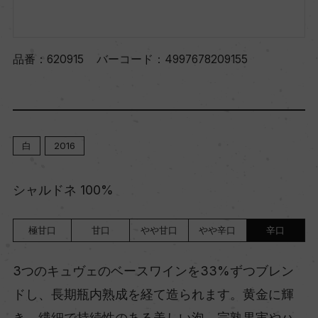
品番：
620915
バーコード：
4997678209155
白
2016
シャルドネ 100%
極甘口
甘口
やや甘口
やや辛口
辛口
3つのキュヴェのベースワインを33%ずつブレン
ドし、長期瓶内熟成を経て造られます。黄金に輝
き、繊細で持続性のある美しい泡。完熟果実やハ