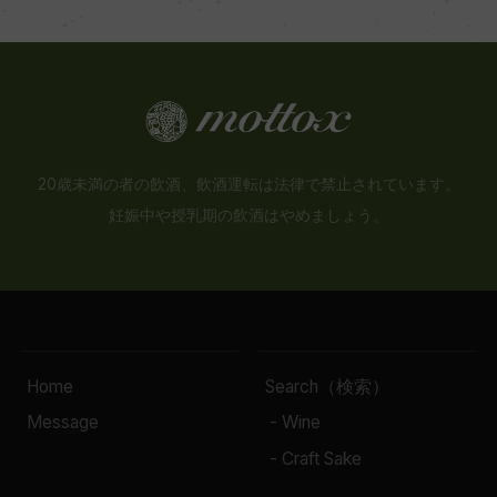
20歳未満の者の飲酒、飲酒運転は法律で禁止されています。
妊娠中や授乳期の飲酒はやめましょう。
Home
Search（検索）
Message
- Wine
- Craft Sake