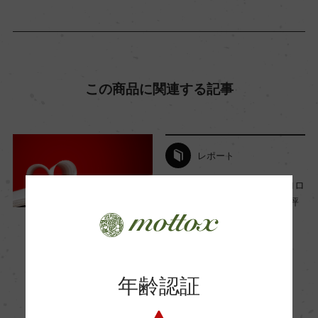
(2016)「ガンベロ・ロッソ 2025」 3グラス
Wine Advocate 獲得点
ー
この商品に関連する記事
国内ワイン専門誌評価歴
ー
レポート
イタリアワイン誌『ガンベロロ
ッソ』とは。2025年の最新評
Wine Spectator 得点
価情報も
ー
2024年10月13日
ワイン
イタリア
…
醗酵・熟成
年齢認証
醗酵：瓶内二次醗酵/3種ベースワイン(サテン、ミ