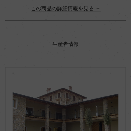
詳細情報
原産国名
イタリア
生産者情報
地方名
ロンバルディア
地区名
フランチャコルタ
村名
ー