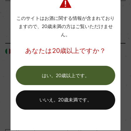
ッレディ、エクストラ・ブリュット)を33%ずつブ
レンドして瓶内二次醗酵
熟成：デゴルジュマンまでの瓶内熟成 84カ月
このサイトはお酒に関する情報が含まれており
「生産者」が同じ商品
ますので、
20歳未満の方はご覧いただけませ
ん。
年間生産量
5100
あなたは20歳以上ですか？
イタリア
イタリア
栽培面積
はい。20歳以上です。
25ha
平均収量
いいえ。20歳未満です。
ー
樹齢