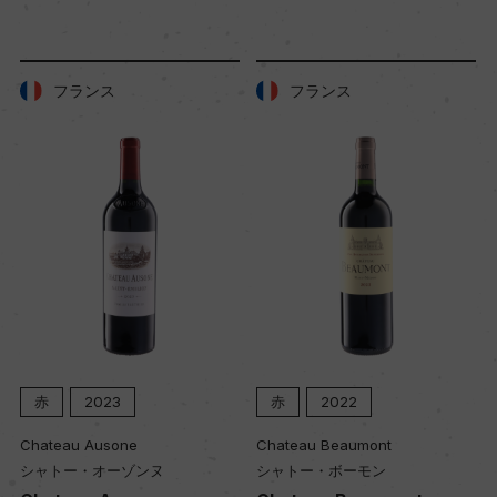
6年
フランス
フランス
土壌
酸化鉄や酸化アルミニウムが混じり赤みがかっ
た、小石混じりのシルト
品質分類・原産地呼称
フリウリ・イソンツォD.O.C.
格付
ー
赤
2023
赤
2022
Chateau Ausone
Chateau Beaumont
シャトー・オーゾンヌ
シャトー・ボーモン
入数