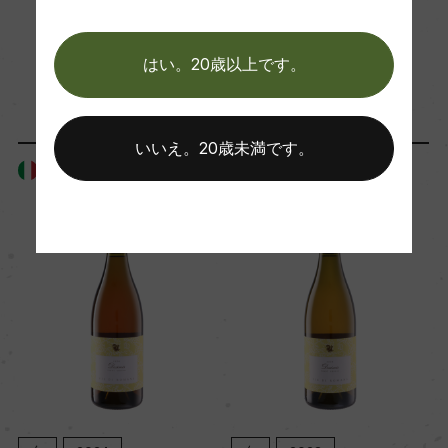
ー
はい。20歳以上です。
「生産者」が同じ商品
Wine Advocate 獲得点
ー
いいえ。20歳未満です。
イタリア
イタリア
国内ワイン専門誌評価歴
ー
Wine Spectator 得点
ー
醗酵・熟成
醗酵：スキンコンタクト21日/ステンレスタンク/醗