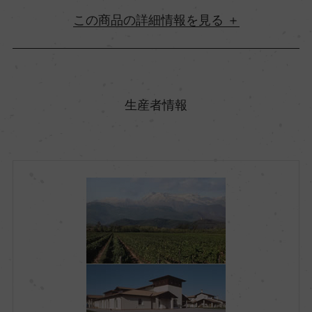
詳細情報
原産国名
イタリア
生産者情報
地方名
フリウリ ヴェネツィア・ジューリア
地区名
フリウリ イソンツォ
村名
ー