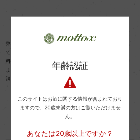
飲み頃温度
16℃
商品に関するお問い合わせはこちら
ビオ情報・認証機関
弊社は、酒類販売業免許をお持ちの販売店様とお取引し
ー
ております。
料飲店様には帳合酒販店様を通して商品を提供しており
年齢認証
ます。
有機JAS認証
消費者様には酒販店様の紹介をしております
ー
このサイトはお酒に関する情報が含まれており
コンクール入賞歴
お取り寄せ可能店一覧はこちら
ますので、
20歳未満の方はご覧いただけませ
ー
ん。
あなたは20歳以上ですか？
海外ワイン専門誌評価歴