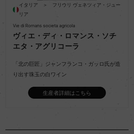
イタリア ＞ フリウリ ヴェネツィア・ジュー
リア
種類
Vie di Romans societa agricola
スティルワイン
ヴィエ・ディ・ロマンス・ソチ
エタ・アグリコーラ
味わい
フルボディ
「北の巨匠」ジャンフランコ・ガッロ氏が造
り出す珠玉の白ワイン
品種（原材料）
ピノ・ネロ 100%
生産者詳細はこちら
アルコール度数
13.5％