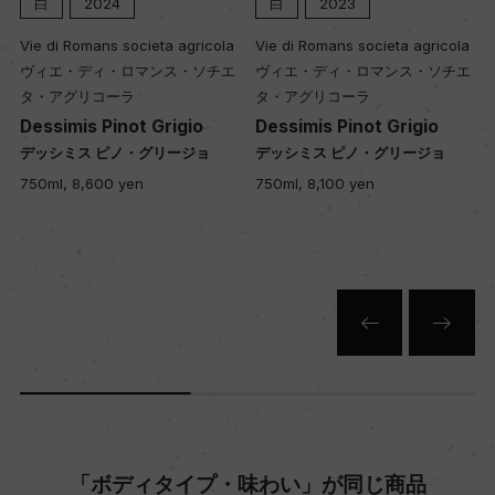
酵温度18ー30℃、醗酵期間10日/オーク樽にてMLF
白
2024
白
2023
熟成：オーク樽14カ月(フランス産228L新樽30%)/
Vie di Romans societa agricola
Vie di Romans societa agricola
瓶14カ月以上
ヴィエ・ディ・ロマンス・ソチエ
ヴィエ・ディ・ロマンス・ソチエ
タ・アグリコーラ
タ・アグリコーラ
Dessimis Pinot Grigio
Dessimis Pinot Grigio
年間生産量
デッシミス ピノ・グリージョ
デッシミス ピノ・グリージョ
4000
750ml, 8,600 yen
750ml, 8,100 yen
栽培面積
1.4ha
平均収量
ー
「ボディタイプ・味わい」が同じ商品
樹齢