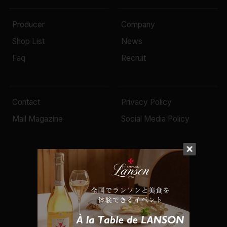
Producer
Company
Shop List
News
Faq
Recruit
Contact
Privacy Policy
Mail Magazine
Social Media Policy
© 2022 Mottox inc.