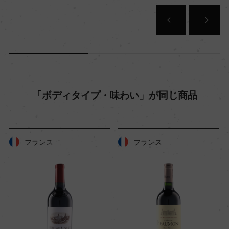
1.2ha
平均収量
ー
「ボディタイプ・味わい」が同じ商品
樹齢
9年
フランス
フランス
土壌
酸化鉄や酸化アルミニウムが混じり赤みがかっ
た、小石混じりのシルト
品質分類・原産地呼称