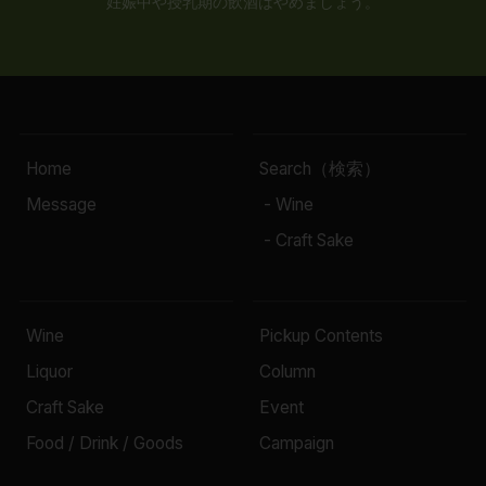
妊娠中や授乳期の飲酒はやめましょう。
Home
Search（検索）
Message
- Wine
- Craft Sake
Wine
Pickup Contents
Liquor
Column
Craft Sake
Event
Food / Drink / Goods
Campaign