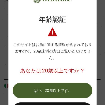
ー
年齢認証
コンクール入賞歴
お取り寄せ可能店一覧はこちら
ー
海外ワイン専門誌評価歴
このサイトはお酒に関する情報が含まれており
ー
ますので、
20歳未満の方はご覧いただけませ
ん。
「生産者」が同じ商品
Wine Advocate 獲得点
あなたは20歳以上ですか？
ー
イタリア
イタリア
国内ワイン専門誌評価歴
はい。20歳以上です。
ー