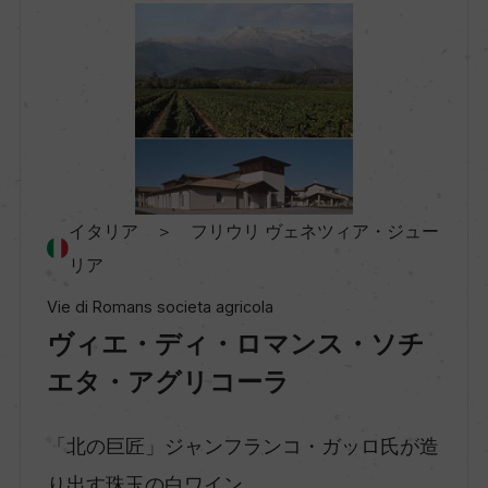
地区名
フリウリ イソンツォ
村名
ー
イタリア ＞ フリウリ ヴェネツィア・ジュー
リア
種類
Vie di Romans societa agricola
スティルワイン
ヴィエ・ディ・ロマンス・ソチ
エタ・アグリコーラ
味わい
フルボディ
「北の巨匠」ジャンフランコ・ガッロ氏が造
り出す珠玉の白ワイン