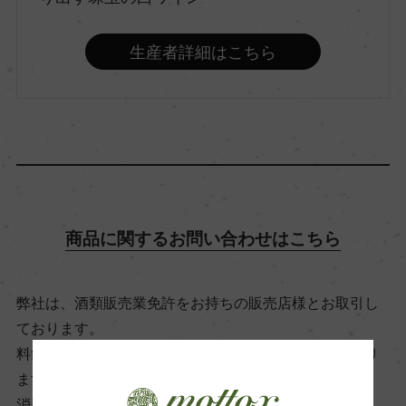
品種（原材料）
ピノ・ネロ 100%
生産者詳細はこちら
アルコール度数
13.5％
飲み頃温度
16℃
商品に関するお問い合わせはこちら
ビオ情報・認証機関
弊社は、酒類販売業免許をお持ちの販売店様とお取引し
ー
ております。
料飲店様には帳合酒販店様を通して商品を提供しており
ます。
有機JAS認証
消費者様には酒販店様の紹介をしております