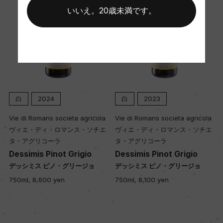
いいえ。20歳未満です。
Wine Spectator 得点
ー
醗酵・熟成
醗酵：ステンレスタンク/醗酵温度18ー30℃、醗酵
期間12日/スキンコンタクト21日
白
2024
白
2023
熟成：オーク樽14カ月(フランス産228L新樽30%)/
Vie di Romans societa agricola
Vie di Romans societa agricola
瓶14カ月以上
ヴィエ・ディ・ロマンス・ソチエ
ヴィエ・ディ・ロマンス・ソチエ
タ・アグリコーラ
タ・アグリコーラ
Dessimis Pinot Grigio
Dessimis Pinot Grigio
年間生産量
デッシミス ピノ・グリージョ
デッシミス ピノ・グリージョ
3720
750ml, 8,600 yen
750ml, 8,100 yen
栽培面積