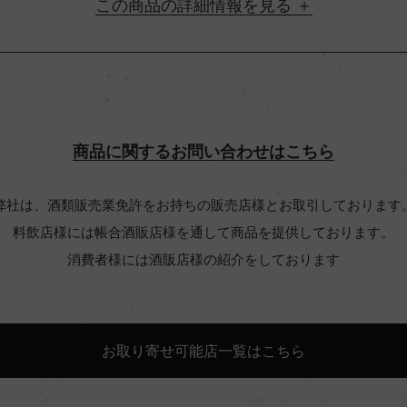
詳細情報
地方名
村名
商品に関するお問い合わせはこちら
味わい
弊社は、酒類販売業免許をお持ちの販売店様とお取引しております
料飲店様には帳合酒販店様を通して商品を提供しております。
ルネ・フラン 10%
アルコール度数
消費者様には酒販店様の紹介をしております
ビオ情報・認証機関
お取り寄せ可能店一覧はこちら
コンクール入賞歴