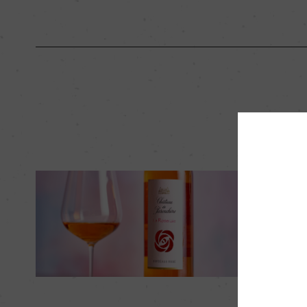
海外ワイン専門誌評価歴
ー
国内ワイン専門誌評価歴
ー
醗酵・熟成
醗酵：オーク樽
熟成：オーク樽熟成12
栽培面積
4.65ha
レポ
樹齢
ー
今月の新規
品質分類・原産地呼称
A.O.C.フロンサック
月】
2025年3月1
入数
12