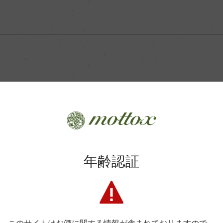
Wine Advocate 獲得点
Wine Spectator 得点
年間生産量
ー14カ月(新樽約30%)
この商品に関連する記事
平均収量
ート
土壌
年齢認証
取り扱い商品【2025年3
格付
日
色