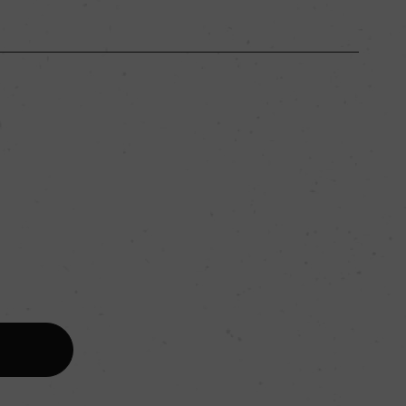
ボルドー
ー
フルボディ
。
14.5％
ー
ー