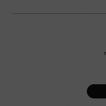
原産国名
フランス
地区名
フロンサック
種類
スティルワイン
品種（原材料）
メルロー 90%/カベ
飲み頃温度
17℃
有機JAS認証
ー