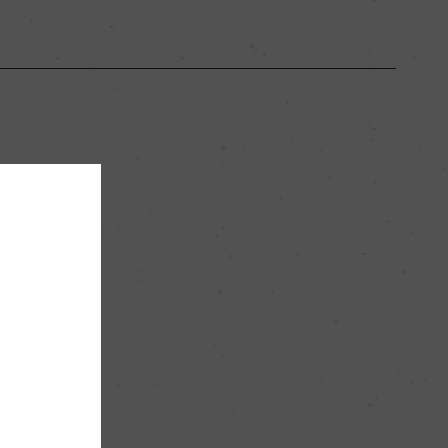
89
0
ー
ー
粘土石灰質
ー
赤