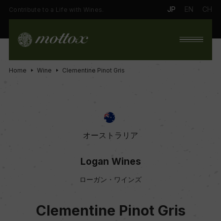
JP
EN
CH
Contribute to a Life with Wines.
Home
Wine
Clementine Pinot Gris
オーストラリア
Logan Wines
ローガン・ワインズ
Clementine Pinot Gris