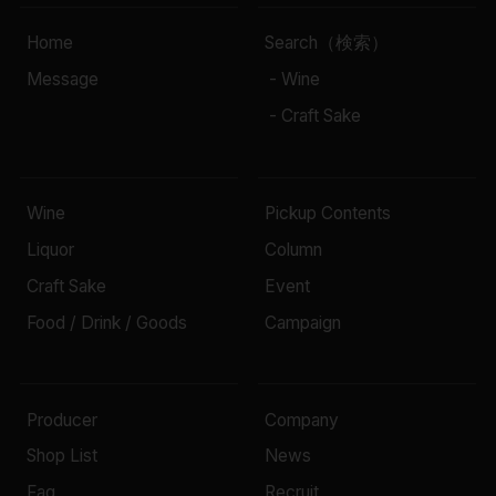
Home
Search（検索）
Message
- Wine
- Craft Sake
Wine
Pickup Contents
Liquor
Column
Craft Sake
Event
Food / Drink / Goods
Campaign
Producer
Company
Shop List
News
Faq
Recruit