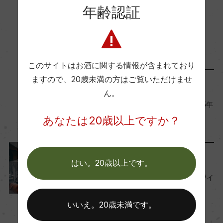
ー
年齢認証
この商品に関連する記事
Wine Advocate 獲得点
ー
このサイトはお酒に関する情報が含まれており
ますので、
20歳未満の方はご覧いただけませ
メディア・受賞情報
国内ワイン専門誌評価歴
ん。
『ワイン王国』No.147 2025年
ー
7月号に掲載されました
あなたは20歳以上ですか？
2025年6月5日
Wine Spectator 得点
ワインのキホン
ー
はい。20歳以上です。
知っておきたい！オレンジワイ
ンのキホンとおすすめ9選
醗酵・熟成
2023年2月14日
いいえ。20歳未満です。
醗酵：コンクリートとステンレス。天然酵母で果
ワイン
フランス
…