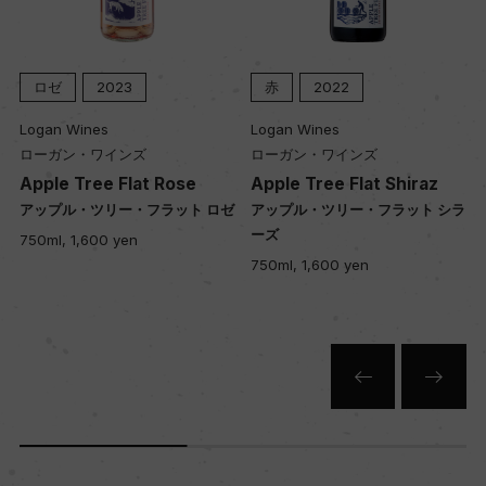
16年
ロゼ
2023
赤
2022
土壌
Logan Wines
Logan Wines
火山性土壌 / 石英と鉄鉱石を含む赤茶色の砂利質
ローガン・ワインズ
ローガン・ワインズ
Apple Tree Flat Rose
Apple Tree Flat Shiraz
ル
アップル・ツリー・フラット ロゼ
アップル・ツリー・フラット シラ
品質分類・原産地呼称
ーズ
750ml, 1,600 yen
セントラル・レンジスG.I.
750ml, 1,600 yen
格付
ー
入数
12