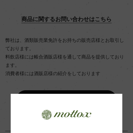
飲み頃温度
11℃
商品に関するお問い合わせはこちら
ビオ情報・認証機関
弊社は、酒類販売業免許をお持ちの販売店様とお取引し
サステナブル農法
ております。
料飲店様には帳合酒販店様を通して商品を提供しており
ます。
有機JAS認証
消費者様には酒販店様の紹介をしております
ー
コンクール入賞歴
お取り寄せ可能店一覧はこちら
ー
海外ワイン専門誌評価歴