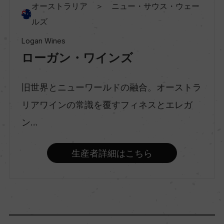
オーストラリア ＞ ニュー・サウス・ウェー
ルズ
種類
Logan Wines
スティルワイン
ローガン・ワインズ
味わい
旧世界とニューワールドの融合。オーストラ
辛口
リアワインの常識を覆すフィネスとエレガ
ン...
品種（原材料）
ピノ・グリ 100%
生産者詳細はこちら
アルコール度数
12.5％