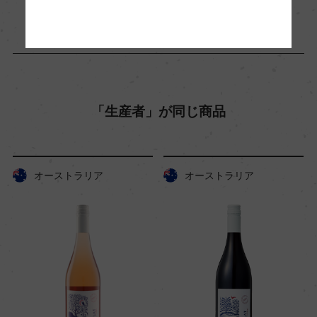
皮と共に7日間醗酵(一部全房醗酵)
熟成：21%フレンチオーク、79%ステンレスタン
クでそれぞれ 3カ月
年間生産量
「生産者」が同じ商品
31800
栽培面積
オーストラリア
オーストラリア
3.2ha
平均収量
28hl/ha
樹齢