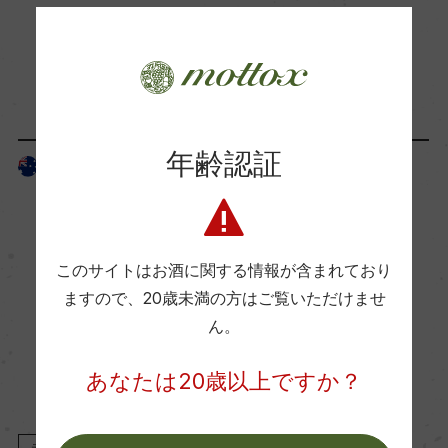
ー
「生産者」が同じ商品
Wine Advocate 獲得点
ー
年齢認証
オーストラリア
オーストラリア
国内ワイン専門誌評価歴
ー
このサイトはお酒に関する情報が含まれており
Wine Spectator 得点
ますので、
20歳未満の方はご覧いただけませ
ー
ん。
あなたは20歳以上ですか？
醗酵・熟成
醗酵：ステンレスタンク(MLFなし)
赤
2022
赤
2022