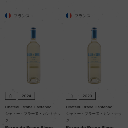
土壌
フランス
フランス
赤茶のローム土壌が玄武岩の上に広がる
品質分類・原産地呼称
セントラル・レンジスG.I.
格付
ー
白
2024
白
2023
入数
12
Chateau Brane Cantenac
Chateau Brane Cantenac
シャトー・ブラーヌ・カントナッ
シャトー・ブラーヌ・カントナッ
ク
ク
色
Baron de Brane Blanc
Baron de Brane Blanc