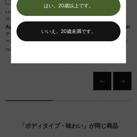
熟成：ステンレスタンク
はい。20歳以上です。
Logan Wines
Logan Wines
ローガン・ワインズ
ローガン・ワインズ
年間生産量
Apple Tree Flat Shiraz
Clementine Blushing Min
いいえ。20歳未満です。
60000
nie
ゼ
アップル・ツリー・フラット シラ
ーズ
クレメンタイン ブラッシング ミ
ニー
750ml, 1,600 yen
栽培面積
750ml, 2,550 yen
14ha
平均収量
71hl/ha
樹齢
「ボディタイプ・味わい」が同じ商品
平均20年