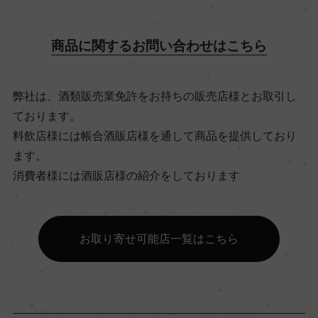
飲み頃温度
12℃
商品に関するお問い合わせはこちら
ビオ情報・認証機関
弊社は、酒類販売業免許をお持ちの販売店様とお取引し
サステナブル農法
ております。
料飲店様には帳合酒販店様を通して商品を提供しており
ます。
有機JAS認証
消費者様には酒販店様の紹介をしております
ー
コンクール入賞歴
お取り寄せ可能店一覧はこちら
ー
海外ワイン専門誌評価歴