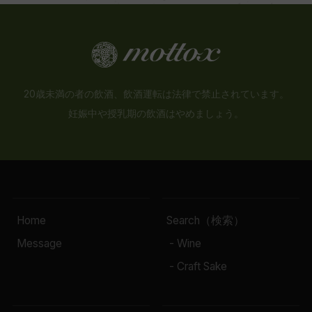
20歳未満の者の飲酒、飲酒運転は法律で禁止されています。
妊娠中や授乳期の飲酒はやめましょう。
Home
Search（検索）
Message
- Wine
- Craft Sake