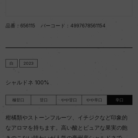
品番：
656115
バーコード：
4997678561154
白
2023
シャルドネ 100%
極甘口
甘口
やや甘口
やや辛口
辛口
柑橘類やストーンフルーツ、イチジクなど印象的
なアロマを持ちます。高い酸とピュアな果実の飽
きのこない味わいが人気の豪州産シャルドネで