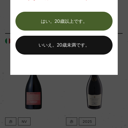
海外ワイン専門誌評価歴
「生産者」が同じ商品
(2021)「ファルスタッフ ワイン・ガイド 2024」 9
はい。20歳以上です。
2点
イタリア
イタリア
Wine Advocate 獲得点
いいえ。20歳未満です。
ー
国内ワイン専門誌評価歴
ー
Wine Spectator 得点
ー
赤
NV
赤
2025