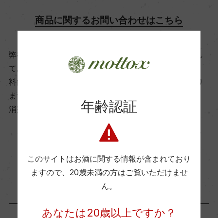
商品に関するお問い合わせはこちら
飲み頃温度
6℃
弊社は、酒類販売業免許をお持ちの販売店様とお取引し
ております。
ビオ情報・認証機関
料飲店様には帳合酒販店様を通して商品を提供しており
ます。
サステナブル農法, Equalitas Sustainable Winery
年齢認証
消費者様には酒販店様の紹介をしております
有機JAS認証
ー
お取り寄せ可能店一覧はこちら
このサイトはお酒に関する情報が含まれており
ますので、
20歳未満の方はご覧いただけませ
コンクール入賞歴
ん。
ー
あなたは20歳以上ですか？