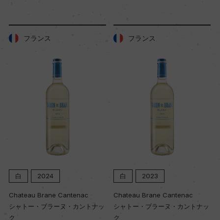
樹齢
ー
フランス
フランス
土壌
粘土質
品質分類・原産地呼称
ヴィーノ・スプマンテ・ディ・クワリタ
格付
ー
白
2024
白
2023
Chateau Brane Cantenac
Chateau Brane Cantenac
入数
シャトー・ブラーヌ・カントナッ
シャトー・ブラーヌ・カントナッ
12
ク
ク