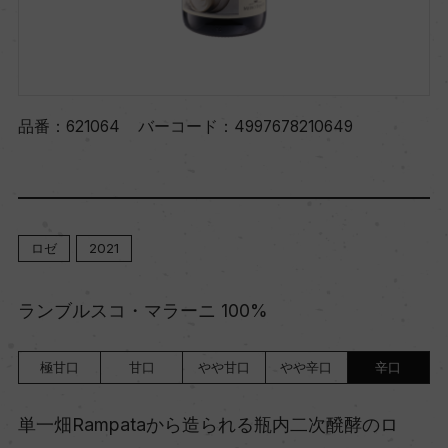
品番：
621064
バーコード：
4997678210649
ロゼ
2021
ランブルスコ・マラーニ 100%
極甘口
甘口
やや甘口
やや辛口
辛口
単一畑Rampataから造られる瓶内二次醗酵のロ