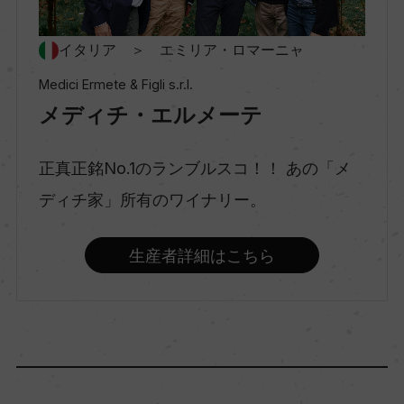
村名
ー
イタリア ＞ エミリア・ロマーニャ
Medici Ermete & Figli s.r.l.
種類
メディチ・エルメーテ
スパークリングワイン
正真正銘No.1のランブルスコ！！ あの「メ
味わい
ディチ家」所有のワイナリー。
辛口
生産者詳細はこちら
品種（原材料）
ランブルスコ・マラーニ 100%
アルコール度数
12％