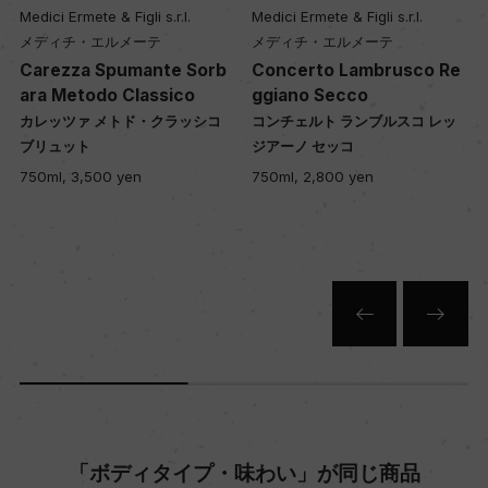
醗酵・熟成
Medici Ermete & Figli s.r.l.
Medici Ermete & Figli s.r.l.
メディチ・エルメーテ
メディチ・エルメーテ
醗酵：瓶内二次醗酵/ステンレスタンク
Carezza Spumante Sorb
Concerto Lambrusco Re
熟成：デゴルジュマンまでの瓶内熟成 30カ月
ara Metodo Classico
ggiano Secco
カレッツァ メトド・クラッシコ
コンチェルト ランブルスコ レッ
ラ
ブリュット
ジアーノ セッコ
年間生産量
750ml, 3,500 yen
750ml, 2,800 yen
5000
栽培面積
0.8ha
平均収量
85hl/ha
「ボディタイプ・味わい」が同じ商品