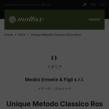
JP
EN
CH
Contribute to a Life with Wines.
Home
Wine
Unique Metodo Classico Rose Brut
イタリア
Medici Ermete & Figli s.r.l.
メディチ・エルメーテ
Unique Metodo Classico Ros