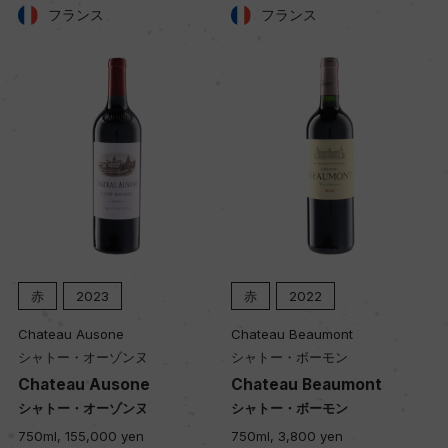
泥土の層の上に石灰質の層。 表土は粘土石灰質
フランス
フランス
品質分類・原産地呼称
A.O.C.ジュヴレ・シャンベルタン
格付
ー
入数
赤
2023
赤
2022
12
Chateau Ausone
Chateau Beaumont
シャトー・オーゾンヌ
シャトー・ボーモン
Chateau Ausone
Chateau Beaumont
色
シャトー・オーゾンヌ
シャトー・ボーモン
赤
750ml, 155,000 yen
750ml, 3,800 yen