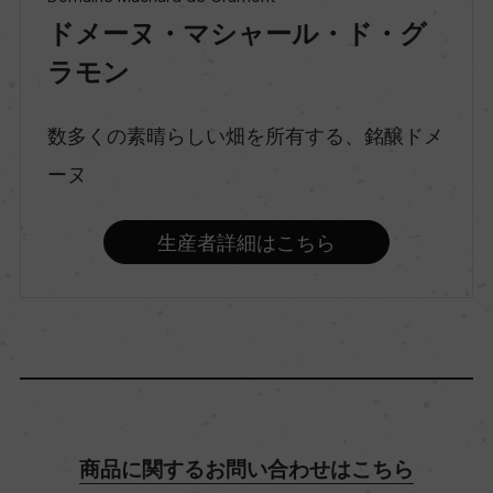
種類
ドメーヌ・マシャール・ド・グ
スティルワイン
ラモン
味わい
数多くの素晴らしい畑を所有する、銘醸ドメ
フルボディ
ーヌ
品種（原材料）
生産者詳細はこちら
ピノ・ノワール 100%
アルコール度数
13％
飲み頃温度
商品に関するお問い合わせはこちら
15℃