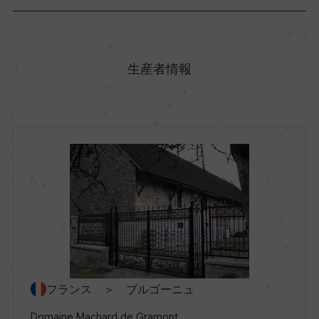
原産国名
フランス
生産者情報
地方名
ブルゴーニュ
地区名
コート・ド・ニュイ
村名
ー
フランス ＞ ブルゴーニュ
Domaine Machard de Gramont