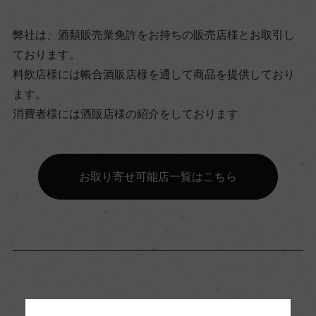
弊社は、酒類販売業免許をお持ちの販売店様とお取引し
ビオ情報・認証機関
ております。
ー
料飲店様には帳合酒販店様を通して商品を提供しており
ます。
消費者様には酒販店様の紹介をしております
有機JAS認証
ー
お取り寄せ可能店一覧はこちら
コンクール入賞歴
ー
海外ワイン専門誌評価歴
ー
「生産者」が同じ商品