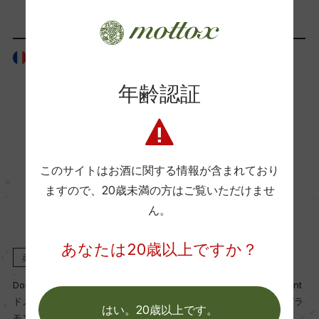
Wine Advocate 獲得点
ー
フランス
フランス
年齢認証
国内ワイン専門誌評価歴
ー
Wine Spectator 得点
このサイトはお酒に関する情報が含まれており
ー
ますので、
20歳未満の方はご覧いただけませ
ん。
醗酵・熟成
あなたは20歳以上ですか？
赤
2023
赤
2023
醗酵：オーク樽
熟成：オーク樽 11カ月(228L、新樽比率25%)
Domaine Machard de Gramont
Domaine Machard de Gramont
ドメーヌ・マシャール・ド・グラ
ドメーヌ・マシャール・ド・グラ
はい。20歳以上です。
モン
モン