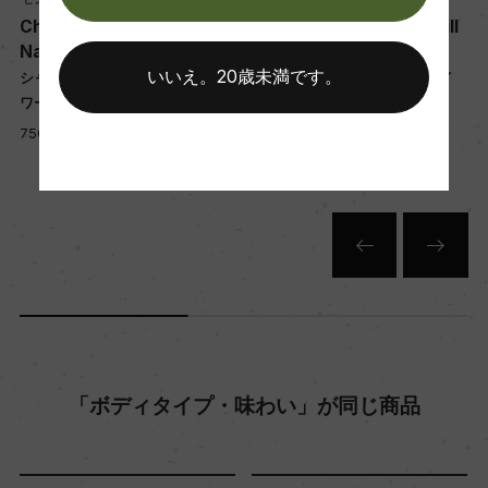
年間生産量
Chambolle Musigny Les
Chorey les Beaune Vieill
i
Nazoires
es Vignes
2400
いいえ。20歳未満です。
シャンボル・ミュジニー レ・ナゾ
ショレイ・レ・ボーヌ ヴィエイ
ワール
ユ・ヴィーニュ
栽培面積
750ml, 13,900 yen
750ml, 5,300 yen
0.39ha
平均収量
45hl/ha
樹齢
34年
「ボディタイプ・味わい」が同じ商品
土壌