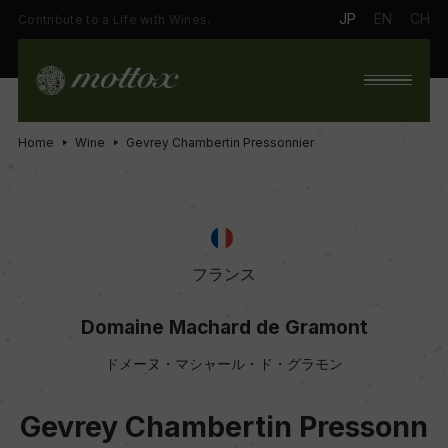
JP
EN
CH
Contribute to a Life with Wines.
Home
Wine
Gevrey Chambertin Pressonnier
フランス
Domaine Machard de Gramont
ドメーヌ・マシャール・ド・グラモン
Gevrey Chambertin Pressonn