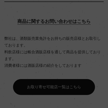
飲み頃温度
商品に関するお問い合わせはこちら
ー
弊社は、酒類販売業免許をお持ちの販売店様とお取引し
ビオ情報・認証機関
ております。
リュット・レゾネ
料飲店様には帳合酒販店様を通して商品を提供しており
ます。
有機JAS認証
消費者様には酒販店様の紹介をしております
ー
お取り寄せ可能店一覧はこちら
コンクール入賞歴
ー