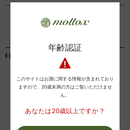
海外ワイン専門誌評価歴
ー
「生産者」が同じ商品
Wine Advocate 獲得点
ー
年齢認証
フランス
フランス
国内ワイン専門誌評価歴
ー
このサイトはお酒に関する情報が含まれており
ますので、
20歳未満の方はご覧いただけませ
ん。
Wine Spectator 得点
ー
あなたは20歳以上ですか？
醗酵・熟成