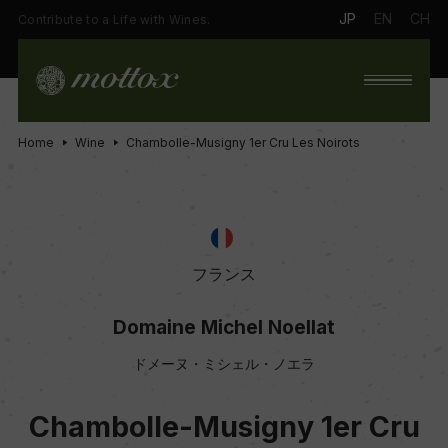
JP
EN
CH
Contribute to a Life with Wines.
Home
Wine
Chambolle-Musigny 1er Cru Les Noirots
フランス
Domaine Michel Noellat
ドメーヌ・ミシェル・ノエラ
Chambolle-Musigny 1er Cru