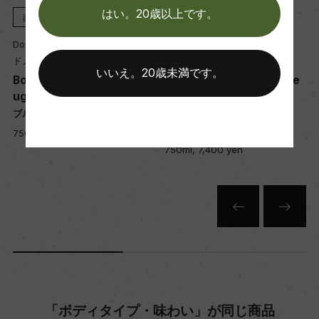
醗酵：ステンレスタンク
はい。20歳以上です。
赤
2024
赤
2024
熟成：オーク樽 14カ月(仏産、228L、新樽比率5
Domaine Michel Noellat
Domaine Michel Noellat
0%)
ドメーヌ・ミシェル・ノエラ
ドメーヌ・ミシェル・ノエラ
いいえ。20歳未満です。
Bourgogne Cote d'Or Ro
Bourgogne Hautes Cote
uge
s de Nuits Pinot Noir
年間生産量
ブルゴーニュ コート・ドール 赤
ブルゴーニュ オート・コート・
4000
ド・ニュイ 赤
750ml, 6,950 yen
750ml, 7,400 yen
栽培面積
0.15ha
平均収量
28hl/ha
「ボディタイプ・味わい」が同じ商品