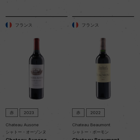
樹齢
40年
フランス
フランス
土壌
粘土石灰質
品質分類・原産地呼称
A.O.C.シャンボル・ミュジニー プルミエ・クリュ
格付
プルミエ・クリュ
赤
2023
赤
2022
Chateau Ausone
Chateau Beaumont
入数
シャトー・オーゾンヌ
シャトー・ボーモン
12