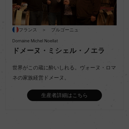
ー
種類
フランス ＞ ブルゴーニュ
スティルワイン
Domaine Michel Noellat
ドメーヌ・ミシェル・ノエラ
味わい
フルボディ
世界がこの蔵に酔いしれる。ヴォーヌ・ロマ
ネの家族経営ドメーヌ。
品種（原材料）
生産者詳細はこちら
ピノ・ノワール 100%
アルコール度数
13.5％