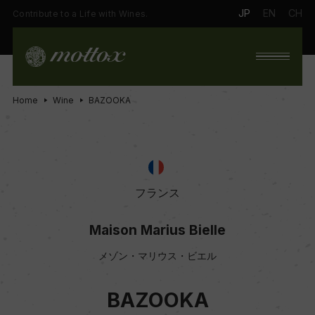
JP
EN
CH
Contribute to a Life with Wines.
Home
Wine
BAZOOKA
フランス
Maison Marius Bielle
メゾン・マリウス・ビエル
BAZOOKA