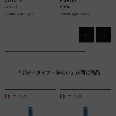
COYOTE
PIGALLE
コヨット
ピガル
750ml, 4,600 yen
750ml, 4,600 yen
土壌
粘土質石灰
品質分類・原産地呼称
ヴァン・ド・フランス
格付
「ボディタイプ・味わい」が同じ商品
ー
入数
フランス
フランス
12