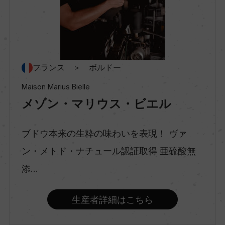
種類
スティルワイン
フランス ＞ ボルドー
味わい
Maison Marius Bielle
辛口
メゾン・マリウス・ビエル
ブドウ本来の生粋の味わいを表現！ ヴァ
品種（原材料）
ソーヴィニヨン・ブラン/セミヨン/ミュスカデル
ン・メトド・ナチュール認証取得 亜硫酸無
添...
アルコール度数
生産者詳細はこちら
13％