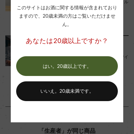
世界中から厳選！『ナチュラル
ー
このサイトはお酒に関する情報が含まれており
ワイン』おすすめ50本
ますので、
20歳未満の方はご覧いただけませ
2025年2月25日
ん。
Wine Advocate 獲得点
ワイン
ナチュールワイン
ー
あなたは20歳以上ですか？
ワインのキホン
国内ワイン専門誌評価歴
知っておきたい！オレンジワイ
ンのキホンとおすすめ9選
ー
はい。20歳以上です。
2023年2月14日
ワイン
フランス
…
Wine Spectator 得点
いいえ。20歳未満です。
ー
醗酵・熟成
醗酵：ステンレスタンク、果皮浸漬4週間(天然酵
「生産者」が同じ商品