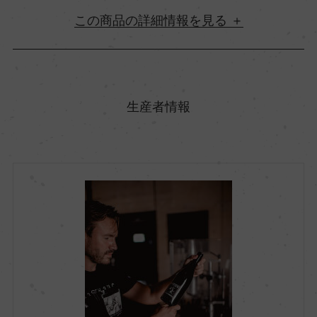
詳細情報
原産国名
フランス
生産者情報
地方名
ボルドー
地区名
ー
村名
ー