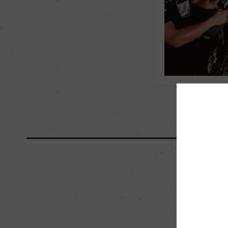
海外ワイン専門誌評価歴
ー
国内ワイン専門誌評価歴
ー
醗酵・熟成
醗酵：コンクリート
加)
熟成：コンクリートタ
栽培面積
5ha
樹齢
30年
品質分類・原産地呼称
A.O.C.ラランド・