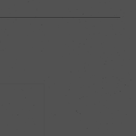
ボルドー
ー
フルボディ
15％
ビオロジック, Vin Methode Nature
ー