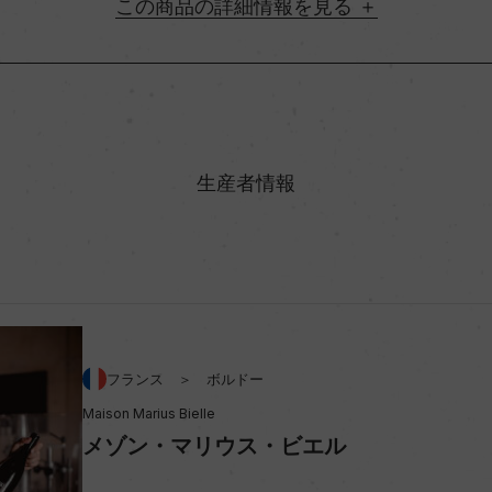
詳細情報
地方名
村名
生産者情報
味わい
アルコール度数
ビオ情報・認証機関
フランス ＞ ボルドー
Maison Marius Bielle
メゾン・マリウス・ビエル
コンクール入賞歴