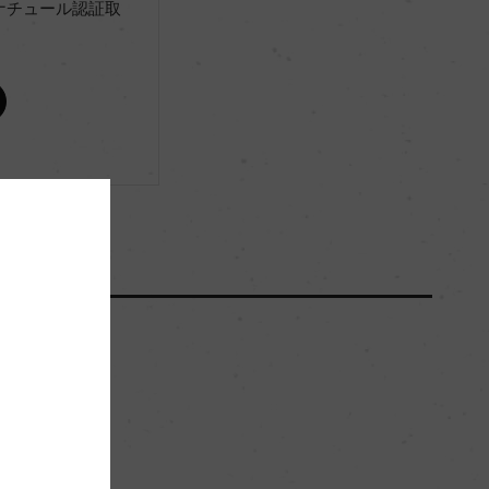
ナチュール認証取
ー
ー
9300
15hl/ha
砂質、砂利質
ー