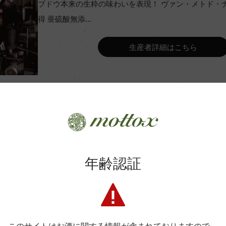
ブドウ本来の生粋の味わいを表現！ ヴァン・メトド・
Wine Advocate 獲得点
得 亜硫酸無添...
Wine Spectator 得点
生産者詳細はこちら
タンク(天然酵母、亜硫酸無添
年間生産量
ンク10カ月
平均収量
年齢認証
土壌
商品に関するお問い合わせはこちら
ド・ポムロール
格付