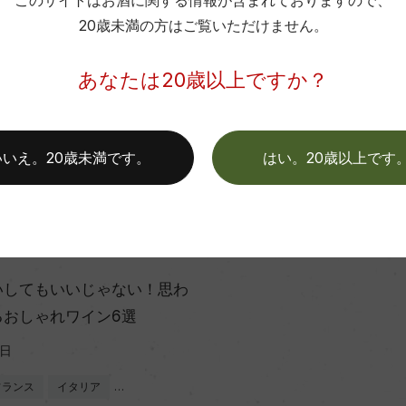
このサイトはお酒に関する情報が含まれておりますので、
色
20歳未満の方はご覧いただけません。
あなたは20歳以上ですか？
この商品に関連する記事
いいえ。20歳未満です。
はい。20歳以上です
ッフのつぶやき
いしてもいいじゃない！思わ
るおしゃれワイン6選
2日
フランス
イタリア
…