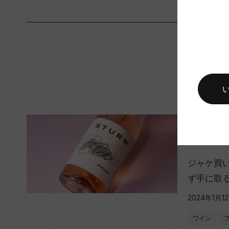
入数
12
キャップの仕様
コルク
スタ
ジャケ買
ず手に取
2024年1月1
ワイン