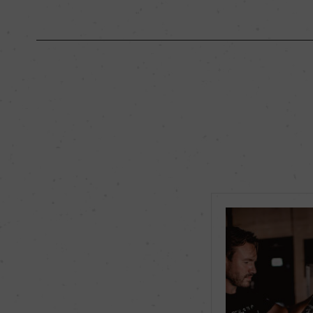
原産国名
フランス
地区名
ポムロール
種類
スティルワイン
品種（原材料）
メルロー 100%
飲み頃温度
14℃
有機JAS認証
ー