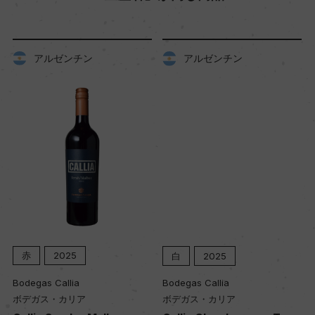
土壌
アルゼンチン
アルゼンチン
砂質と粘土質が入り混じる沖積土壌
品質分類・原産地呼称
ー
格付
ー
赤
2025
白
2025
入数
12
Bodegas Callia
Bodegas Callia
ボデガス・カリア
ボデガス・カリア