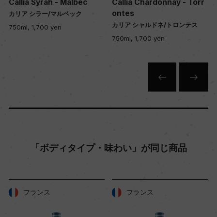
Callia Syrah - Malbec
Callia Chardonnay - Torr
色
ontes
カリア シラー/マルベック
カリア シャルドネ/トロンテス
白
750ml, 1,700 yen
750ml, 1,700 yen
キャップの仕様
コルク
「ボディタイプ・味わい」が同じ商品
フランス
フランス