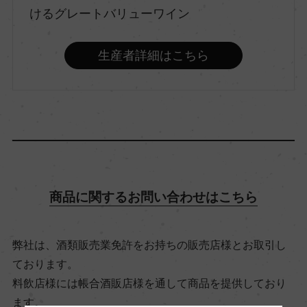
けるグレートバリューワイン
飲み頃温度
6℃
生産者詳細はこちら
ビオ情報・認証機関
ー
有機JAS認証
ー
商品に関するお問い合わせはこちら
コンクール入賞歴
弊社は、酒類販売業免許をお持ちの販売店様とお取引し
ー
ております。
料飲店様には帳合酒販店様を通して商品を提供しており
海外ワイン専門誌評価歴
ます。