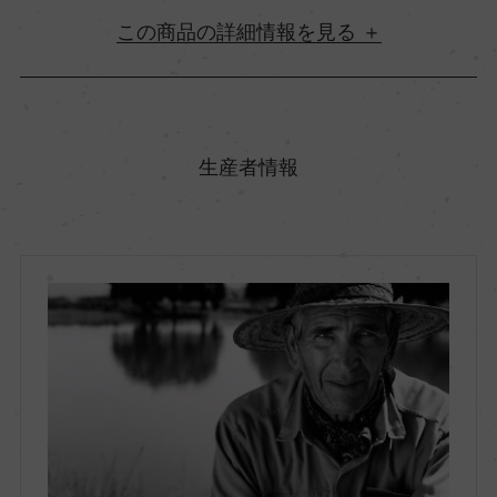
詳細情報
原産国名
アルゼンチン
生産者情報
地方名
サン・ファン
地区名
トゥルン・ヴァレー
村名
ー