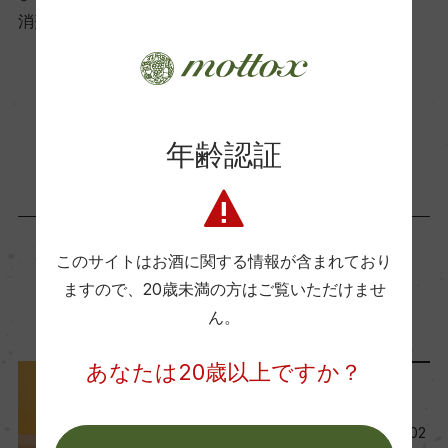
ー
消費者様には酒販店様の紹介をしております
Wine Advocate 獲得点
お取り寄せ可能店一覧はこちら
ー
年齢認証
国内ワイン専門誌評価歴
ー
このサイトはお酒に関する情報が含まれており
Wine Spectator 得点
ますので、
20歳未満の方はご覧いただけませ
この商品に関連する記事
ん。
ー
あなたは20歳以上ですか？
醗酵・熟成
レポート
醗酵：シャルマ方式/ステンレスタンク(MLFなし/5
今月の新商品ワイン一覧【202