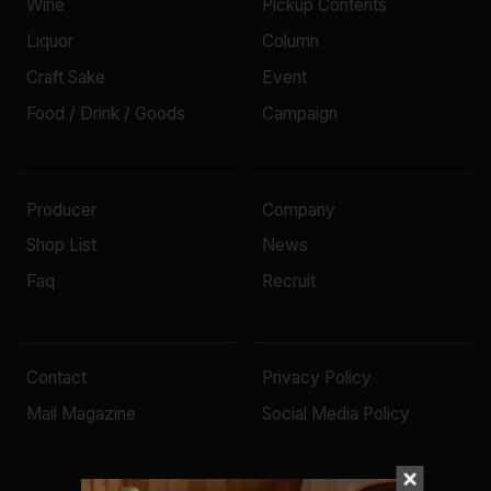
Wine
Pickup Contents
Liquor
Column
Craft Sake
Event
Food / Drink / Goods
Campaign
Producer
Company
Shop List
News
Faq
Recruit
Contact
Privacy Policy
Mail Magazine
Social Media Policy