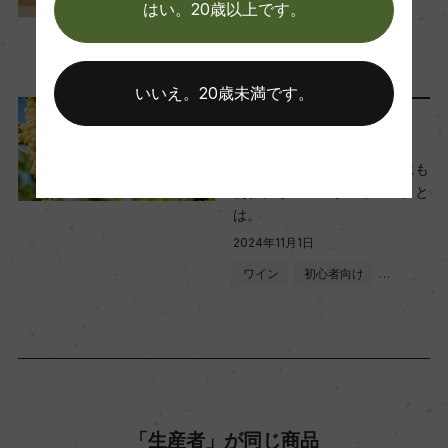
時間マセラシオン)
4年11月】
はい。20歳以上です。
熟成：ー
2024年11月1日
ワイン
フランス
…
いいえ。20歳未満です。
年間生産量
ワインのキホン
180000
白ブドウなのに、赤ワインにも
使われる？！『ヴィオニエ』と
栽培面積
は。
30ha
2024年11月1日
ワイン
初心者向け
…
平均収量
100hl/ha
樹齢
「生産者」が同じ商品
30年