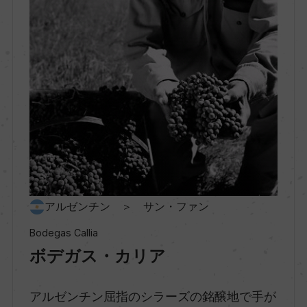
種類
スパークリングワイン
味わい
辛口
品種（原材料）
ヴィオニエ 100%
アルゼンチン ＞ サン・ファン
Bodegas Callia
アルコール度数
ボデガス・カリア
12.4％
アルゼンチン屈指のシラーズの銘醸地で手が