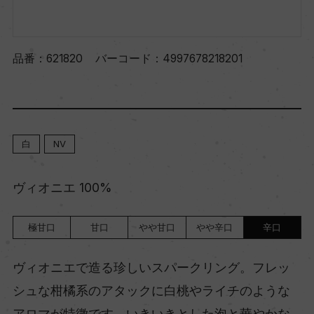
品番：
621820
バーコード：
4997678218201
白
NV
ヴィオニエ 100%
極甘口
甘口
やや甘口
やや辛口
辛口
ヴィオニエで造る珍しいスパークリング。フレッ
シュな柑橘系のアタックに白桃やライチのような
アロマが特徴です。いきいきとした泡と華やかな