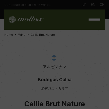
JP
EN
CH
Contribute to a Life with Wines.
Home
Wine
Callia Brut Nature
アルゼンチン
Bodegas Callia
ボデガス・カリア
Callia Brut Nature