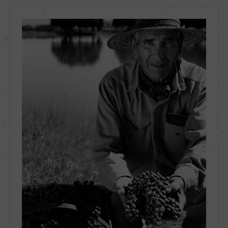
サン・ファン
地区名
ー
村名
ー
種類
スティルワイン
味わい
フルボディ