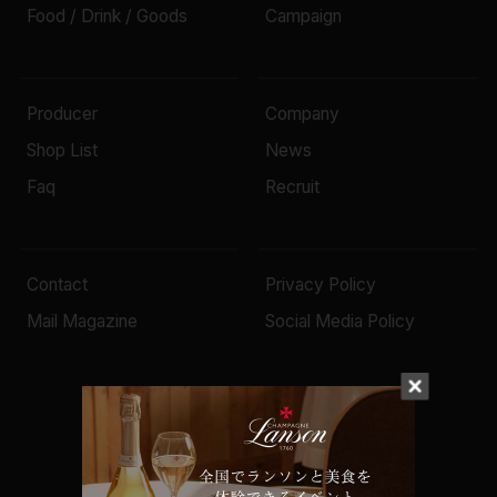
Food / Drink / Goods
Campaign
Producer
Company
Shop List
News
Faq
Recruit
Contact
Privacy Policy
Mail Magazine
Social Media Policy