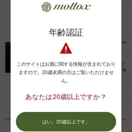
Wine Advocate 獲得点
ー
この商品に関連する記事
年齢認証
国内ワイン専門誌評価歴
ー
ワインのキホン
マルベック（malbec）とはど
このサイトはお酒に関する情報が含まれており
んなワイン？アルゼンチンで有
ますので、
20歳未満の方はご覧いただけませ
Wine Spectator 得点
名なわけ。
ん。
ー
2022年12月21日
ワイン
フランス
…
あなたは20歳以上ですか？
醗酵・熟成
醗酵：ステンレスタンク
熟成：ステンレスタンク(オークスティーブ)4カ月
はい。20歳以上です。