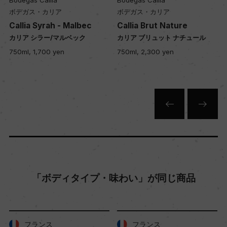
Bodegas Callia
Bodegas Callia
ー
ボデガス・カリア
ボデガス・カリア
Callia Syrah - Malbec
Callia Brut Nature
カリア シラー/マルベック
カリア ブリュット ナチュール
品質分類・原産地呼称
750ml, 1,700 yen
750ml, 2,300 yen
ー
格付
ー
入数
12
「ボディタイプ・味わい」が同じ商品
色
赤
フランス
フランス