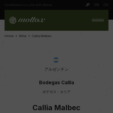
JP
EN
CH
Contribute to a Life with Wines.
Home
Wine
Callia Malbec
アルゼンチン
Bodegas Callia
ボデガス・カリア
Callia Malbec