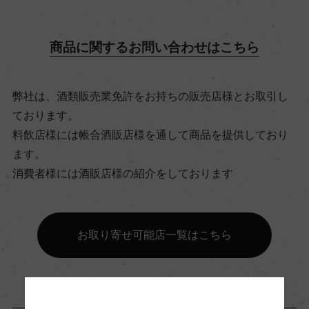
有機JAS認証
ー
商品に関するお問い合わせはこちら
コンクール入賞歴
弊社は、酒類販売業免許をお持ちの販売店様とお取引し
(2023)サクラアワード 2024 金賞 (2020) サクラ
ております。
アワード 2021 金賞 (2019)サクラアワード 2020
料飲店様には帳合酒販店様を通して商品を提供しており
金賞 (2019)アイリッシュ・ワイン・ショウ 2020
ます。
ー2021金賞 (2017)「アルゼンチン ワインアワード
消費者様には酒販店様の紹介をしております
2017」91点
海外ワイン専門誌評価歴
お取り寄せ可能店一覧はこちら
(2008)「ワイン・エンスージアスト 2009」 ベス
ト・バイ 85点/「ワイン・スペクテーター」 グレ
ート・バイ