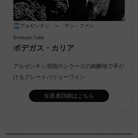
品種（原材料）
マルベック 100%
アルゼンチン ＞ サン・ファン
Bodegas Callia
アルコール度数
ボデガス・カリア
13％
アルゼンチン屈指のシラーズの銘醸地で手が
けるグレートバリューワイン
飲み頃温度
16℃
生産者詳細はこちら
ビオ情報・認証機関
ー