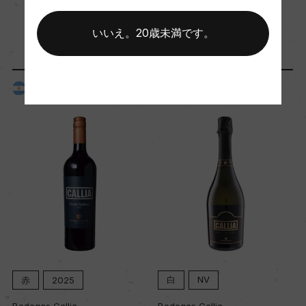
年間生産量
「生産者」が同じ商品
いいえ。20歳未満です。
ー
アルゼンチン
アルゼンチン
栽培面積
0
平均収量
ー
樹齢
ー
赤
2025
白
NV
土壌