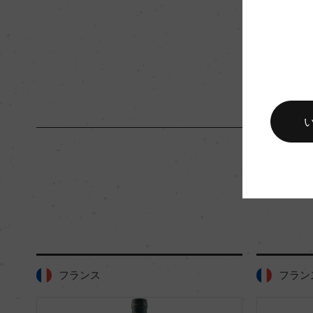
入数
12
キャップの仕様
ー
フランス
フラン