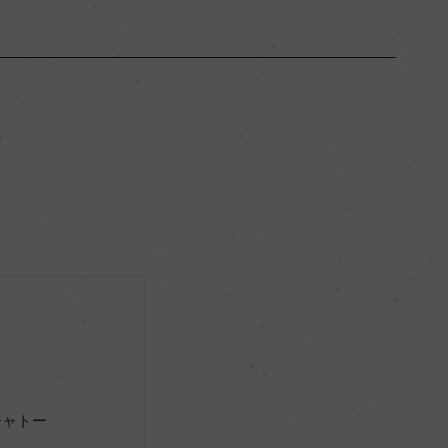
ボルドー
ー
フルボディ
13.5％
ー
シャトー
ー