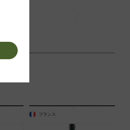
赤
。
フランス