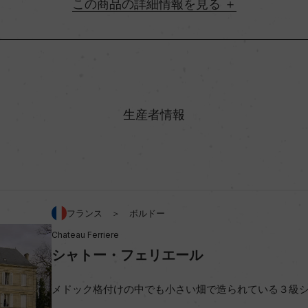
詳細情報
地方名
村名
生産者情報
味わい
ニヨン/メルロー/プティ・ヴェ
アルコール度数
フランス ＞ ボルドー
Chateau Ferriere
ビオ情報・認証機関
シャトー・フェリエール
メドック格付けの中でも小さい畑で造られている３級
コンクール入賞歴