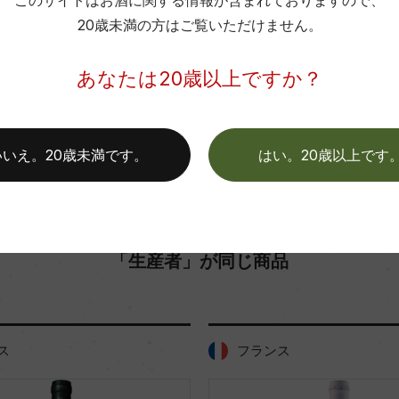
このサイトはお酒に関する情報が含まれておりますので、
色
20歳未満の方はご覧いただけません。
お取り寄せ可能店一覧はこちら
あなたは20歳以上ですか？
いいえ。20歳未満です。
はい。20歳以上です
「生産者」が同じ商品
ス
フランス