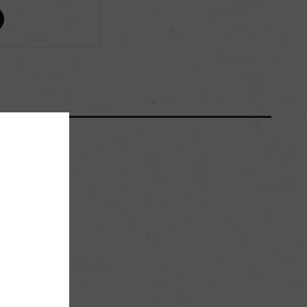
ー
ー
ー
ー
ー
。
メドック 第3級格付