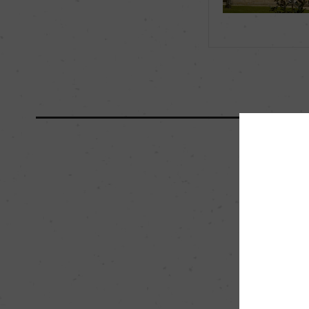
海外ワイン専門誌評価歴
ー
国内ワイン専門誌評価歴
ー
醗酵・熟成
醗酵：ー
熟成：ー
栽培面積
0
樹齢
ー
品質分類・原産地呼称
A.O.C.マルゴー