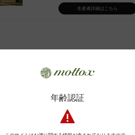
生産者詳細はこちら
Wine Advocate 獲得点
Wine Spectator 得点
年間生産量
平均収量
商品に関するお問い合わせはこちら
年齢認証
土壌
弊社は、酒類販売業免許をお持ちの販売店様とお取引しております
料飲店様には帳合酒販店様を通して商品を提供しております。
格付
消費者様には酒販店様の紹介をしております