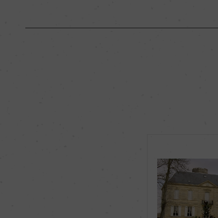
原産国名
フランス
地区名
オー・メドック
種類
スティルワイン
品種（原材料）
カベルネ・ソーヴィ
ルド
飲み頃温度
17℃
有機JAS認証
ー