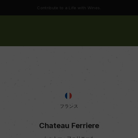
Contribute to a Life with Wines.
フランス
Chateau Ferriere