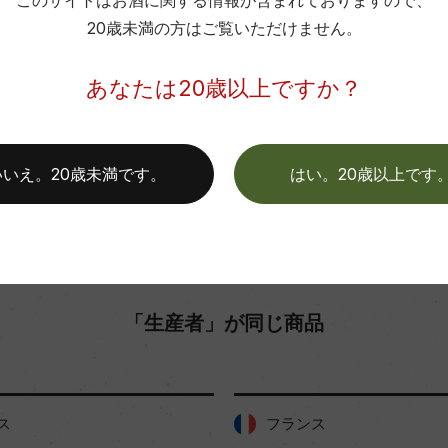
このサイトはお酒に関する情報が含まれておりますので、
20歳未満の方はご覧いただけません。
お取り寄せ可能店一覧はこちら
あなたは20歳以上ですか？
いいえ。20歳未満です。
はい。20歳以上です
「生産者」が同じ商品
ス
フランス