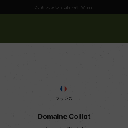
Contribute to a Life with Wines.
フランス
Domaine Coillot