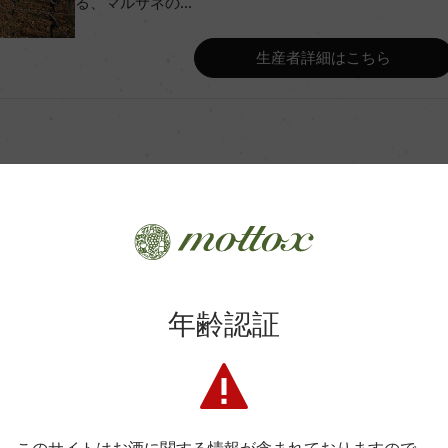
る、マルサネの...
Wine Advocate 獲得点
生産者詳細はこちら
Wine Spectator 得点
ンク
年間生産量
ク 12カ月
平均収量
土壌
商品に関するお問い合わせはこちら
年齢認証
格付
弊社は、酒類販売業免許をお持ちの販売店様とお取引しております
料飲店様には帳合酒販店様を通して商品を提供しております。
消費者様には酒販店様の紹介をしております
色