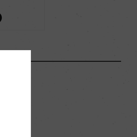
ー
ー
15000
ー
粘土石灰質
ー
。
赤