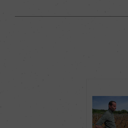
原産国名
フランス
地区名
コート・ド・ニュイ
種類
スティルワイン
品種（原材料）
ピノ・ノワール 100
飲み頃温度
ー
有機JAS認証
ー