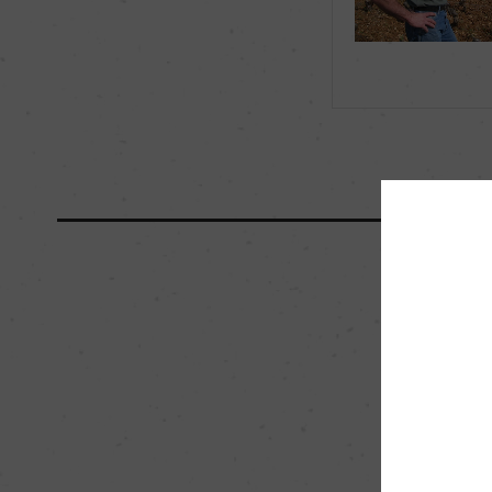
海外ワイン専門誌評価歴
ー
国内ワイン専門誌評価歴
ー
醗酵・熟成
醗酵：ステンレスタ
熟成：ステンレスタン
栽培面積
0
樹齢
ー
品質分類・原産地呼称
A.O.C.マルサネ
入数
12