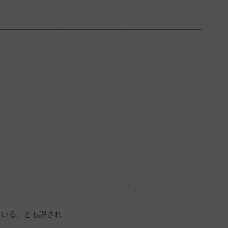
ブルゴーニュ
ー
フルボディ
13％
ー
ー
ている」とも評され