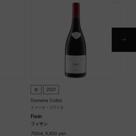
赤
2023
赤
Domaine Coillot
Doma
ドメーヌ・コワイヨ
ドメ
Gevrey-Chambertin Vieilles Vignes
Gev
ジュヴレ・シャンベルタン ヴィエイユ・ヴィ
ジュ
ーニュ
ーニ