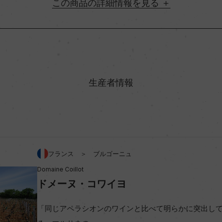
詳細情報
地方名
村名
生産者情報
味わい
%
アルコール度数
フランス ＞ ブルゴーニュ
Domaine Coillot
ビオ情報・認証機関
ドメーヌ・コワイヨ
コンクール入賞歴
「同じアペラシオンのワインと比べて明らかに突出し