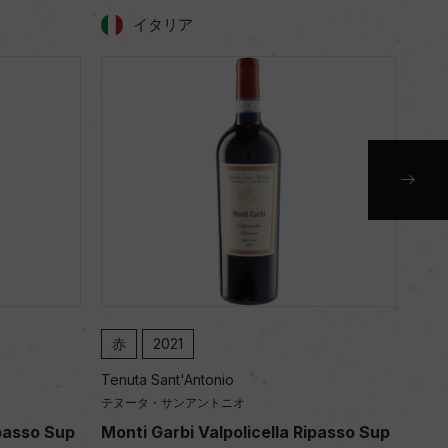
イタリア
赤
2021
赤
Tenuta Sant'Antonio
Tenu
テヌータ・サンアントニオ
テヌ
ipasso Sup
Monti Garbi Valpolicella Ripasso Sup
San