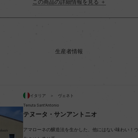
詳細情報
地方名
村名
生産者情報
味わい
ロンディネッラ 30%
アルコール度数
イタリア ＞ ヴェネト
Tenuta Sant'Antonio
ビオ情報・認証機関
テヌータ・サンアントニオ
コンクール入賞歴
アマローネの醸造法を生かした、他にはない味わい！