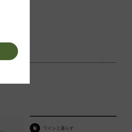
赤
。
ワインと暮らす