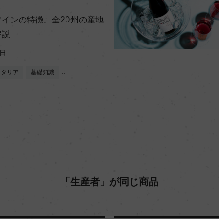
ワインの特徴。全20州の産地
解説
1日
イタリア
基礎知識
…
「生産者」が同じ商品