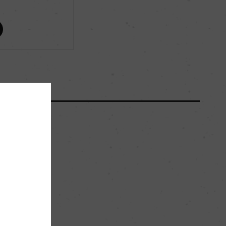
ー
ー
60000
90hl/ha
粘土質
。
ー