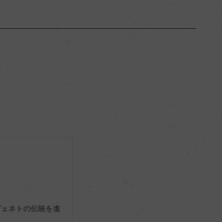
ヴェネト
ー
ミディアムボディ
12.5％
サステナブル農法, SQNPI
ー
ヴェネトの伝統を進