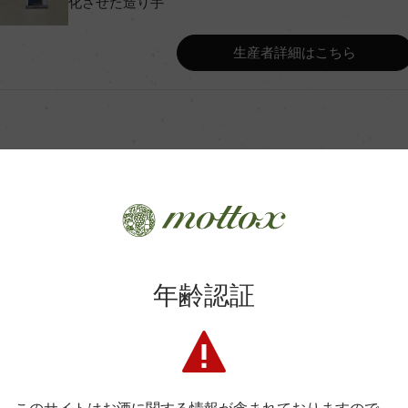
化させた造り手
Wine Advocate 獲得点
生産者詳細はこちら
Wine Spectator 得点
ンク/ステンレスタンクにてマロ
年間生産量
ク10カ月/瓶3カ月以上
平均収量
商品に関するお問い合わせはこちら
年齢認証
土壌
弊社は、酒類販売業免許をお持ちの販売店様とお取引しております
.C.
格付
料飲店様には帳合酒販店様を通して商品を提供しております。
消費者様には酒販店様の紹介をしております