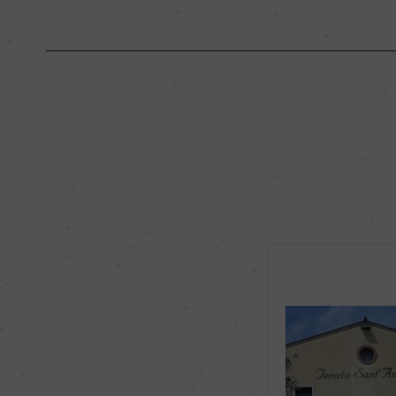
原産国名
イタリア
地区名
ヴァルポリチェッラ
種類
スティルワイン
品種（原材料）
コルヴィーナ 70%/
飲み頃温度
16℃
有機JAS認証
ー