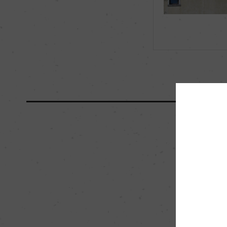
海外ワイン専門誌評価歴
ー
国内ワイン専門誌評価歴
ー
醗酵・熟成
醗酵：ステンレスタ
ラクティック醗酵
熟成：ステンレスタン
栽培面積
10ha
樹齢
15ー20年
品質分類・原産地呼称
ヴァルポリチェッラD.O