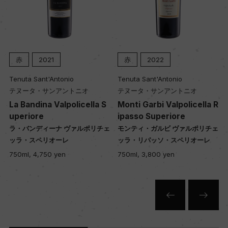
Wine Spectator 得点
ー
赤
2021
赤
2022
醗酵・熟成
Tenuta Sant'Antonio
Tenuta Sant'Antonio
醗酵：ステンレスタンク/主醗酵後、MLF
テヌータ・サンアントニオ
テヌータ・サンアントニオ
熟成：ステンレスタンク6カ月/オーク樽(2500L、1
e
La Bandina Valpolicella S
Monti Garbi Valpolicella R
00%仏産、新樽比率100%)24カ月
uperiore
ipasso Superiore
ラ・バンディーナ ヴァルポリチェ
モンティ・ガルビ ヴァルポリチェ
ッラ・スペリオーレ
ッラ・リパッソ・スペリオーレ
年間生産量
750ml, 4,750 yen
750ml, 3,800 yen
25000
栽培面積
5ha