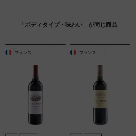
平均収量
「ボディタイプ・味わい」が同じ商品
45hl/ha
樹齢
フランス
フランス
40年
土壌
石灰質
品質分類・原産地呼称
ヴァルポリチェッラ スペリオーレD.O.C.