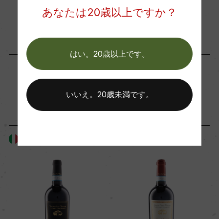
ー
お取り寄せ可能店一覧はこちら
あなたは20歳以上ですか？
コンクール入賞歴
ー
はい。20歳以上です。
海外ワイン専門誌評価歴
「生産者」が同じ商品
いいえ。20歳未満です。
ー
Wine Advocate 獲得点
イタリア
イタリア
ー
国内ワイン専門誌評価歴
ー