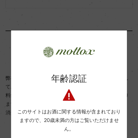
ディネッラ 20%/クロアティーナ 5%/オゼレータ
5%
アルコール度数
14％
商品に関するお問い合わせはこちら
飲み頃温度
年齢認証
17℃
弊社は、酒類販売業免許をお持ちの販売店様とお取引し
ております。
料飲店様には帳合酒販店様を通して商品を提供しており
ビオ情報・認証機関
ます。
ー
このサイトはお酒に関する情報が含まれており
消費者様には酒販店様の紹介をしております
ますので、
20歳未満の方はご覧いただけませ
ん。
有機JAS認証