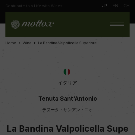
JP
EN
CH
Contribute to a Life with Wines.
Home
Wine
La Bandina Valpolicella Superiore
イタリア
Tenuta Sant'Antonio
テヌータ・サンアントニオ
La Bandina Valpolicella Supe