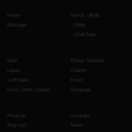
Home
Search（検索）
Message
- Wine
- Craft Sake
Wine
Pickup Contents
Liquor
Column
Craft Sake
Event
Food / Drink / Goods
Campaign
Producer
Company
Shop List
News