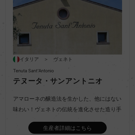
ヴァルポリチェッラ
村名
ー
イタリア ＞ ヴェネト
種類
スティルワイン
Tenuta Sant'Antonio
テヌータ・サンアントニオ
味わい
アマローネの醸造法を生かした、他にはない
フルボディ
味わい！ヴェネトの伝統を進化させた造り手
品種（原材料）
生産者詳細はこちら
コルヴィーナ&コルヴィーナ・グロッソ 70%/ロン