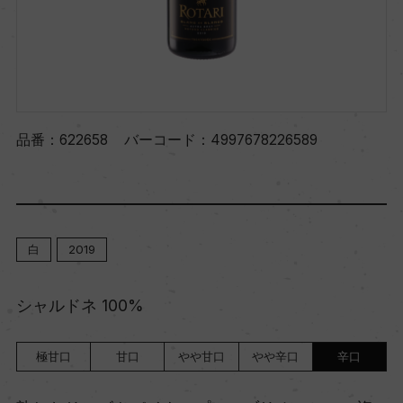
品番：
622658
バーコード：
4997678226589
白
2019
シャルドネ 100%
極甘口
甘口
やや甘口
やや辛口
辛口