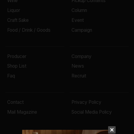
Wine
Pickup Contents
Liquor
Column
Craft Sake
Event
Food / Drink / Goods
Campaign
Producer
Company
Shop List
News
Faq
Recruit
Contact
Privacy Policy
Mail Magazine
Social Media Policy