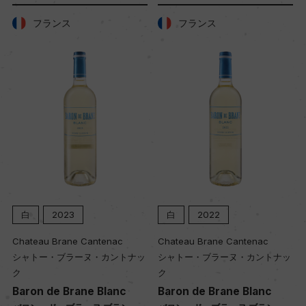
フランス
フランス
樹齢
20年
土壌
ドロミテ(マグネシウムが豊富な石灰質堆積岩)
品質分類・原産地呼称
トレントD.O.C.
白
2023
白
2022
Chateau Brane Cantenac
Chateau Brane Cantenac
格付
シャトー・ブラーヌ・カントナッ
シャトー・ブラーヌ・カントナッ
ー
ク
ク
Baron de Brane Blanc
Baron de Brane Blanc