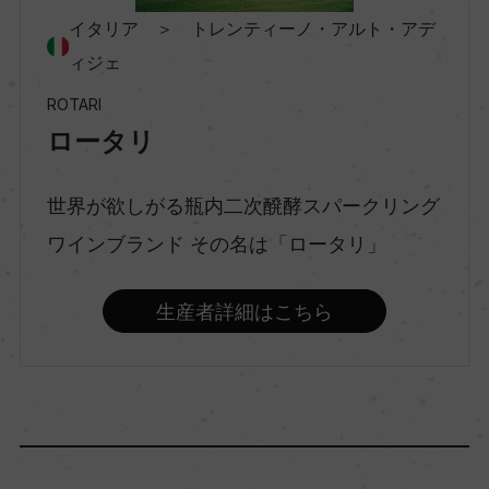
イタリア ＞ トレンティーノ・アルト・アデ
村名
ィジェ
ー
ROTARI
ロータリ
種類
スパークリングワイン
世界が欲しがる瓶内二次醗酵スパークリング
ワインブランド その名は「ロータリ」
味わい
辛口
生産者詳細はこちら
品種（原材料）
シャルドネ 100%
アルコール度数