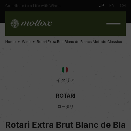
JP
EN
CH
Contribute to a Life with Wines.
Home
Wine
Rotari Extra Brut Blanc de Blancs Metodo Classico
イタリア
ROTARI
ロータリ
Rotari Extra Brut Blanc de Bla