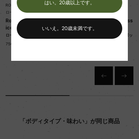
はい。20歳以上です。
醗酵・熟成
ROTARI
ROTARI
ロータリ
ロータリ
醗酵：瓶内二次醗酵/85%ステンレスタンク、15%
Rotari Brut Metodo Class
Rotari Brut Metodo Class
オーク樽/MLF
ico
ico with Gift Box
いいえ。20歳未満です。
熟成：ステンレスタンク6ヶ月、オーク樽(仏産、2
ロータリ ブリュット
ロータリ ブリュット <ギフトボッ
25L、新樽比率30%)6カ月/瓶48カ月
クス入>
750ml, 2,500 yen
750ml, 2,700 yen
年間生産量
100000
栽培面積
10ha
「ボディタイプ・味わい」が同じ商品
平均収量
75hl/ha