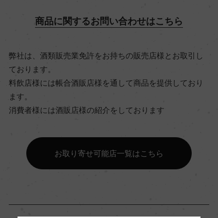
12.5％
商品に関するお問い合わせはこちら
飲み頃温度
弊社は、酒類販売業免許をお持ちの販売店様とお取引し
6℃
ております。
料飲店様には帳合酒販店様を通して商品を提供しており
ビオ情報・認証機関
ます。
消費者様には酒販店様の紹介をしております
ー
有機JAS認証
お取り寄せ可能店一覧はこちら
ー
コンクール入賞歴
ー