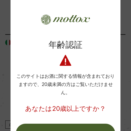
「生産者」が同じ商品
海外ワイン専門誌評価歴
ー
年齢認証
イタリア
イタリア
Wine Advocate 獲得点
ー
国内ワイン専門誌評価歴
このサイトはお酒に関する情報が含まれており
ますので、
20歳未満の方はご覧いただけませ
ー
ん。
Wine Spectator 得点
あなたは20歳以上ですか？
ー
白
NV
白
NV