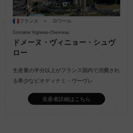
ー
フランス ＞ ロワール
種類
スティルワイン
Domaine Vigneau-Chevreau
ドメーヌ・ヴィニョー・シュヴ
ロー
味わい
やや甘口
生産量の半分以上がフランス国内で消費され
る希少なビオディナミ・ヴーヴレ
品種（原材料）
シュナン・ブラン 100%
生産者詳細はこちら
アルコール度数
13.5％