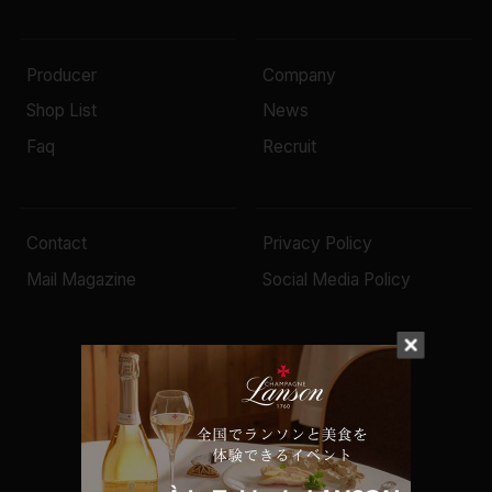
Producer
Company
Shop List
News
Faq
Recruit
Contact
Privacy Policy
Mail Magazine
Social Media Policy