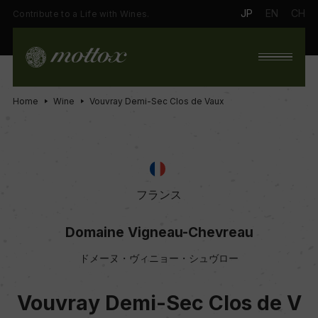
JP
EN
CH
Contribute to a Life with Wines.
Home
Wine
Vouvray Demi-Sec Clos de Vaux
フランス
Domaine Vigneau-Chevreau
ドメーヌ・ヴィニョー・シュヴロー
Vouvray Demi-Sec Clos de V