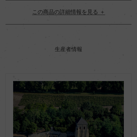
詳細情報
原産国名
フランス
生産者情報
地方名
ロワール
地区名
トゥーレーヌ
村名