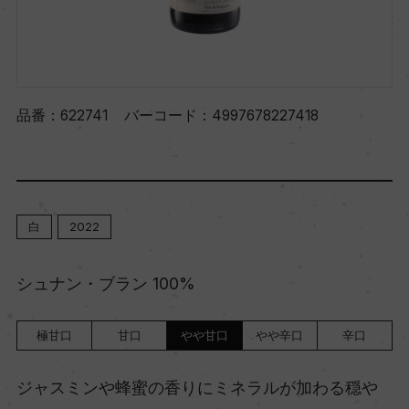
品番：
622741
バーコード：
4997678227418
白
2022
シュナン・ブラン 100%
極甘口
甘口
やや甘口
やや辛口
辛口
ジャスミンや蜂蜜の香りにミネラルが加わる穏や