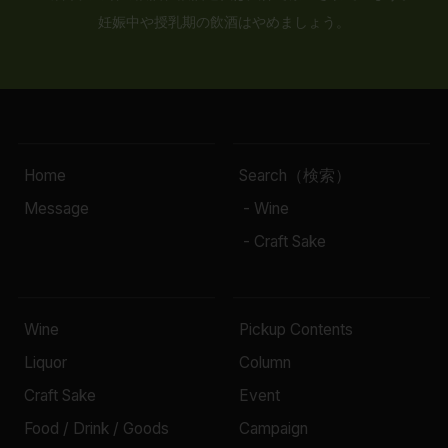
妊娠中や授乳期の飲酒はやめましょう。
Home
Search（検索）
Message
- Wine
- Craft Sake
Wine
Pickup Contents
Liquor
Column
Craft Sake
Event
Food / Drink / Goods
Campaign