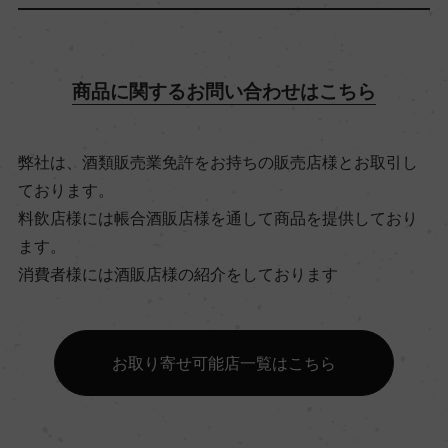
飲み頃温度
8℃
商品に関するお問い合わせはこちら
ビオ情報・認証機関
弊社は、酒類販売業免許をお持ちの販売店様とお取引し
ビオディナミ / ビオロジック, (ビオディナミ)認証
ております。
無 (ビオロジック)Ecocert
料飲店様には帳合酒販店様を通して商品を提供しており
ます。
有機JAS認証
消費者様には酒販店様の紹介をしております
ー
お取り寄せ可能店一覧はこちら
コンクール入賞歴
ー