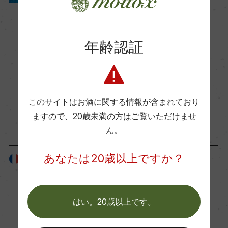
醗酵：オーク樽醗酵
2023年8月18日
熟成：ステンレスタンク熟成3カ月
ワイン
フランス
…
年齢認証
年間生産量
5000
このサイトはお酒に関する情報が含まれており
栽培面積
「生産者」が同じ商品
ますので、
20歳未満の方はご覧いただけませ
2ha
ん。
あなたは20歳以上ですか？
フランス
フランス
平均収量
26hl/ha
はい。20歳以上です。
樹齢