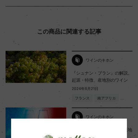
海外ワイン専門誌評価歴
ー
この商品に関連する記事
Wine Advocate 獲得点
ー
ワインのキホン
国内ワイン専門誌評価歴
『シュナン・ブラン』の解説。
ー
起源・特徴、産地別のワイン
2024年6月21日
フランス
南アフリカ
…
Wine Spectator 得点
ー
ワインのキホン
ワイン大国フランス - 12の産地
醗酵・熟成
が描く文化と特徴