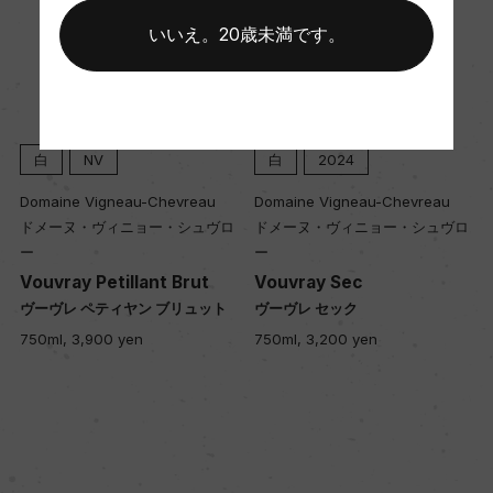
40年
いいえ。20歳未満です。
土壌
ケイ質(シレックス)、石灰質
白
NV
白
2024
品質分類・原産地呼称
Domaine Vigneau-Chevreau
Domaine Vigneau-Chevreau
A.O.C.ヴーヴレ
ドメーヌ・ヴィニョー・シュヴロ
ドメーヌ・ヴィニョー・シュヴロ
ー
ー
m
Vouvray Petillant Brut
Vouvray Sec
格付
ヴーヴレ ペティヤン ブリュット
ヴーヴレ セック
ー
750ml, 3,900 yen
750ml, 3,200 yen
ン
セ
入数
12