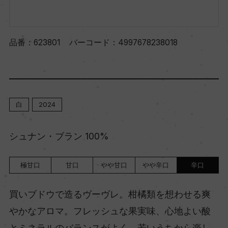
品番：
623801
バーコード：
4997678238018
白
2024
シュナン・ブラン 100%
極甘口
甘口
やや甘口
やや辛口
辛口
買いブドウで造るヴーヴレ。柑橘類を想わせる爽
やかなアロマ。フレッシュな果実味、心地よい酸
とミネラルのバランスがよく、若いうちから楽し