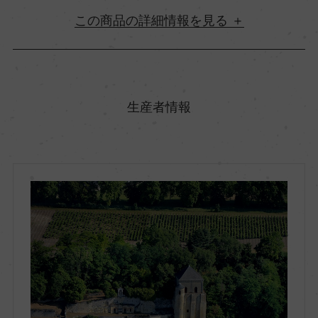
詳細情報
原産国名
フランス
生産者情報
地方名
ロワール
地区名
トゥーレーヌ
村名
ー