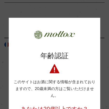
ー
Wine Advocate 獲得点
「生産者」が同じ商品
ー
フランス
フランス
国内ワイン専門誌評価歴
ー
年齢認証
Wine Spectator 得点
ー
このサイトはお酒に関する情報が含まれており
ますので、
20歳未満の方はご覧いただけませ
醗酵・熟成
ん。
醗酵：ステンレスタンク(天然酵母)
あなたは20歳以上ですか？