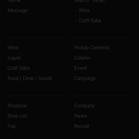
Home
Search（検索）
Message
- Wine
- Craft Sake
Wine
Pickup Contents
Liquor
Column
Craft Sake
Event
Food / Drink / Goods
Campaign
Producer
Company
Shop List
News
Faq
Recruit