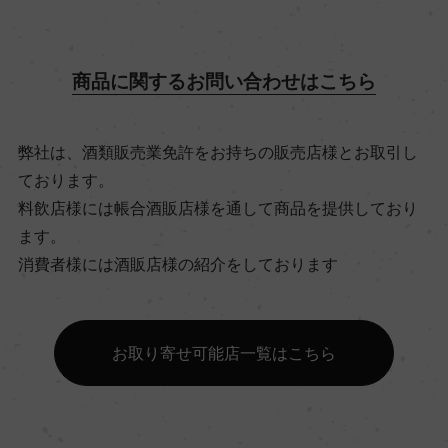
飲み頃温度
ー
商品に関するお問い合わせはこちら
ビオ情報・認証機関
弊社は、酒類販売業免許をお持ちの販売店様とお取引し
ー
ております。
料飲店様には帳合酒販店様を通して商品を提供しており
有機JAS認証
ます。
ー
消費者様には酒販店様の紹介をしております
コンクール入賞歴
お取り寄せ可能店一覧はこちら
ー
海外ワイン専門誌評価歴