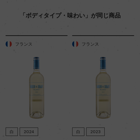
土壌
「ボディタイプ・味わい」が同じ商品
粘土、火打石、石灰石
品質分類・原産地呼称
フランス
フランス
A.O.C.ヴーヴレ
格付
ー
入数
12
白
2024
白
2023
色