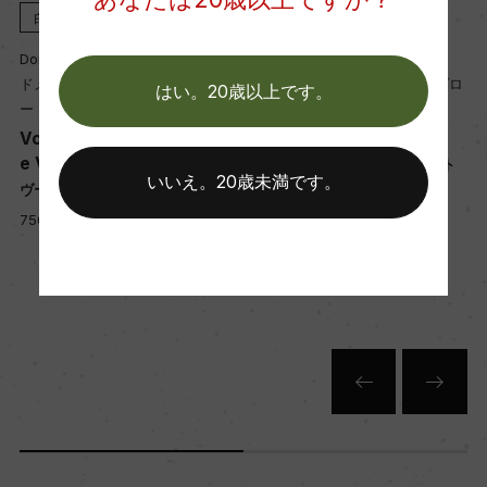
熟成：ステンレスタンク熟成 2カ月
白
2022
白
NV
Domaine Vigneau-Chevreau
Domaine Vigneau-Chevreau
年間生産量
ドメーヌ・ヴィニョー・シュヴロ
ドメーヌ・ヴィニョー・シュヴロ
はい。20歳以上です。
ー
ー
33000
m
Vouvray Demi-Sec Clos d
Vouvray Petillant Brut
e Vaux
ヴーヴレ ペティヤン ブリュット
いいえ。20歳未満です。
ヴーヴレ ドゥミ・セック
栽培面積
750ml, 3,900 yen
ン
750ml, 3,900 yen
7ha
セ
平均収量
32hl/ha
樹齢
30年