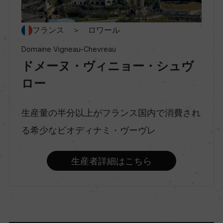
フランス ＞ ロワール
種類
スティルワイン
Domaine Vigneau-Chevreau
ドメーヌ・ヴィニョー・シュヴ
ロー
味わい
辛口
生産量の半分以上がフランス国内で消費され
る希少なビオディナミ・ヴーヴレ
品種（原材料）
シュナン・ブラン 100%
生産者詳細はこちら
アルコール度数
12％