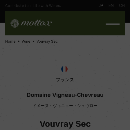
JP
EN
CH
Contribute to a Life with Wines.
Home
Wine
Vouvray Sec
フランス
Domaine Vigneau-Chevreau
ドメーヌ・ヴィニョー・シュヴロー
Vouvray Sec