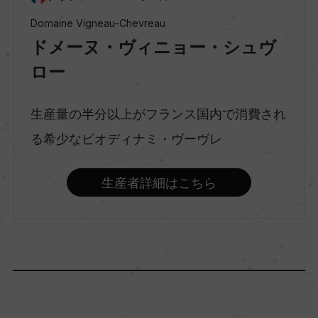
スパークリングワイン
Domaine Vigneau-Chevreau
ドメーヌ・ヴィニョー・シュヴ
ロー
味わい
辛口
生産量の半分以上がフランス国内で消費され
る希少なビオディナミ・ヴーヴレ
品種（原材料）
シュナン・ブラン 100%
生産者詳細はこちら
アルコール度数
12.5％
飲み頃温度
6℃