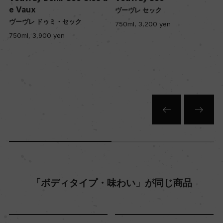
e Vaux
ヴーヴレ セック
粘土質、ケイ質(シレックス)
ヴーヴレ ドゥミ・セック
750ml, 3,200 yen
ン
750ml, 3,900 yen
セ
品質分類・原産地呼称
A.O.C.ヴーヴレ
格付
ー
入数
12
「ボディタイプ・味わい」が同じ商品
色
白