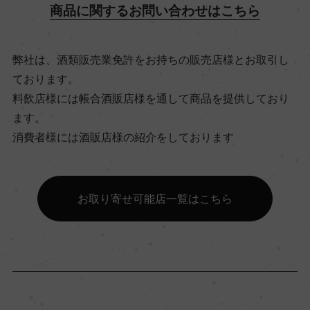
商品に関するお問い合わせはこちら
ビオ情報・認証機関
弊社は、酒類販売業免許をお持ちの販売店様とお取引し
ビオディナミ / ビオロジック, (ビオディナミ)認証
ております。
無 (ビオロジック)Ecocert
料飲店様には帳合酒販店様を通して商品を提供しており
ます。
有機JAS認証
消費者様には酒販店様の紹介をしております
ー
お取り寄せ可能店一覧はこちら
コンクール入賞歴
ー
海外ワイン専門誌評価歴
(NV)「デキャンター 2021」 94点