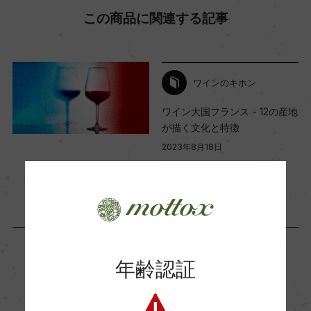
この商品に関連する記事
Wine Advocate 獲得点
ー
ワインのキホン
国内ワイン専門誌評価歴
ワイン大国フランス - 12の産地
ー
が描く文化と特徴
2023年8月18日
ワイン
フランス
…
Wine Spectator 得点
ー
醗酵・熟成
年齢認証
醗酵：瓶内二次醗酵
「生産者」が同じ商品
熟成：瓶内熟成24カ月