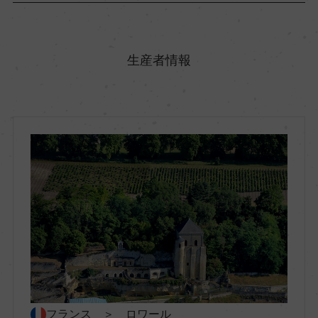
原産国名
フランス
生産者情報
地方名
ロワール
地区名
トゥーレーヌ
村名
ー
フランス ＞ ロワール
種類