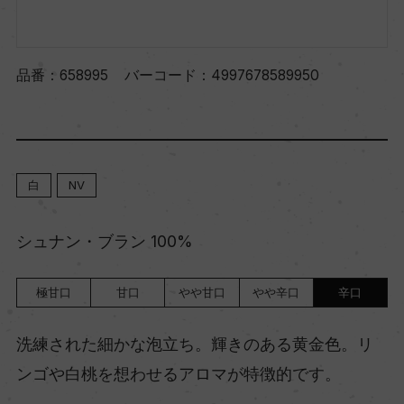
品番：
658995
バーコード：
4997678589950
白
NV
シュナン・ブラン 100%
極甘口
甘口
やや甘口
やや辛口
辛口
洗練された細かな泡立ち。輝きのある黄金色。リ
ンゴや白桃を想わせるアロマが特徴的です。