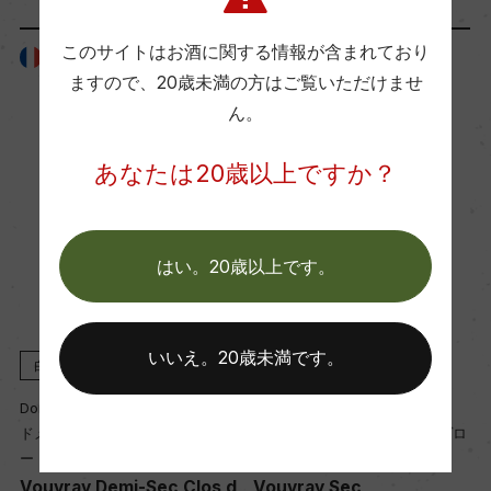
年間生産量
このサイトはお酒に関する情報が含まれており
フランス
フランス
40000
ますので、
20歳未満の方はご覧いただけませ
ん。
栽培面積
あなたは20歳以上ですか？
6ha
平均収量
はい。20歳以上です。
50hl/ha
いいえ。20歳未満です。
白
2022
白
2024
樹齢
Domaine Vigneau-Chevreau
Domaine Vigneau-Chevreau
平均25年
ドメーヌ・ヴィニョー・シュヴロ
ドメーヌ・ヴィニョー・シュヴロ
ー
ー
m
Vouvray Demi-Sec Clos d
Vouvray Sec
土壌