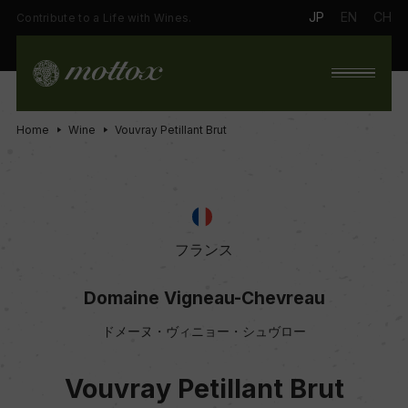
JP
EN
CH
Contribute to a Life with Wines.
Home
Wine
Vouvray Petillant Brut
フランス
Domaine Vigneau-Chevreau
ドメーヌ・ヴィニョー・シュヴロー
Vouvray Petillant Brut