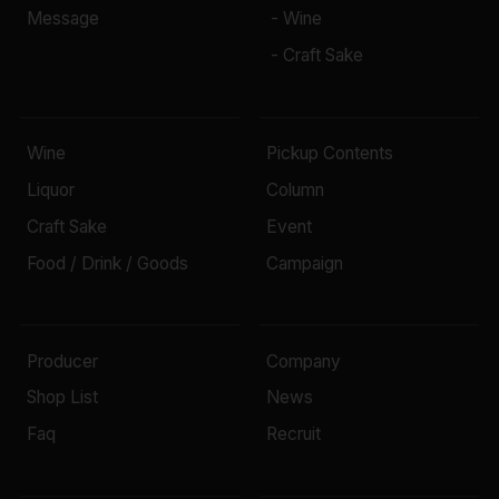
Message
- Wine
- Craft Sake
Wine
Pickup Contents
Liquor
Column
Craft Sake
Event
Food / Drink / Goods
Campaign
Producer
Company
Shop List
News
Faq
Recruit