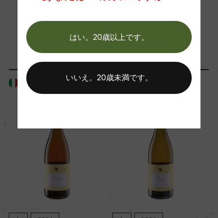
ー
「生産者」が同じ商品
はい。20歳以上です。
Wine Advocate 獲得点
ー
いいえ。20歳未満です。
イタリア
イタリア
国内ワイン専門誌評価歴
ー
Wine Spectator 得点
ー
醗酵・熟成
醗酵：ステンレスタンク醗酵後、オーク樽醗酵/低