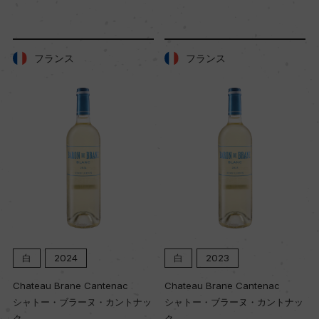
樹齢
24年
フランス
フランス
土壌
砂利や小石を含む赤みがかった粘土質
品質分類・原産地呼称
フリウリ・イソンツォD.O.C.
格付
ー
白
2024
白
2023
Chateau Brane Cantenac
Chateau Brane Cantenac
シャトー・ブラーヌ・カントナッ
シャトー・ブラーヌ・カントナッ
入数
ク
ク