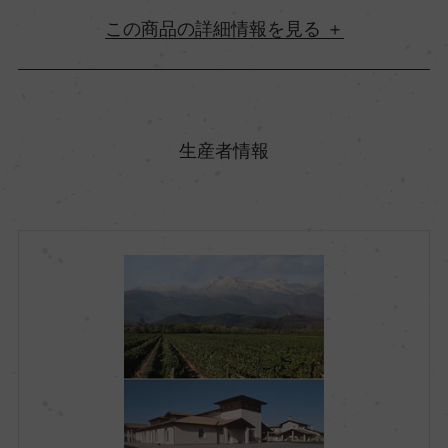
詳細情報
原産国名
イタリア
生産者情報
地方名
フリウリ ヴェネツィア・ジューリア
地区名
フリウリ イソンツォ
村名
ー