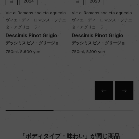
温マセラシオン8ー9℃、醗酵温度16ー19℃、醗酵
白
2024
白
2023
期間16日/MLFなし
Vie di Romans societa agricola
Vie di Romans societa agricola
熟成：オーク樽9カ月(228L、澱とともに)/瓶9カ月
ヴィエ・ディ・ロマンス・ソチエ
ヴィエ・ディ・ロマンス・ソチエ
タ・アグリコーラ
タ・アグリコーラ
以上
Dessimis Pinot Grigio
Dessimis Pinot Grigio
デッシミス ピノ・グリージョ
デッシミス ピノ・グリージョ
年間生産量
750ml, 8,600 yen
750ml, 8,100 yen
13500
栽培面積
2.02ha
平均収量
49hl/hahl/ha
「ボディタイプ・味わい」が同じ商品