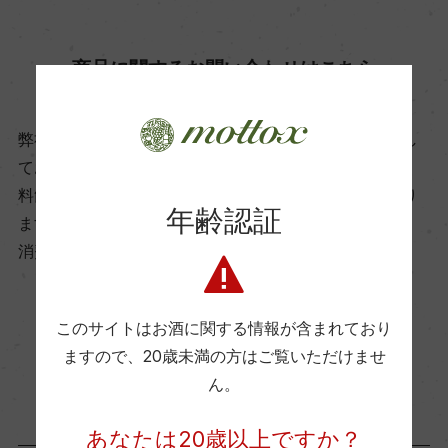
飲み頃温度
12℃
商品に関するお問い合わせはこちら
ビオ情報・認証機関
弊社は、酒類販売業免許をお持ちの販売店様とお取引し
ー
ております。
料飲店様には帳合酒販店様を通して商品を提供しており
年齢認証
ます。
有機JAS認証
消費者様には酒販店様の紹介をしております
ー
このサイトはお酒に関する情報が含まれており
コンクール入賞歴
お取り寄せ可能店一覧はこちら
ますので、
20歳未満の方はご覧いただけませ
ー
ん。
海外ワイン専門誌評価歴
あなたは20歳以上ですか？