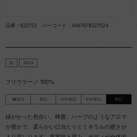
品番：
622752
バーコード：
4997678227524
白
2023
フリウラーノ 100%
極甘口
甘口
やや甘口
やや辛口
辛口
緑がかった色合い。蜂蜜、ハーブのようなアロマ
が豊かで、柔らかい口当たりとミネラルの硬さが
入り混じります。果実味と厚み、ボディが全体的