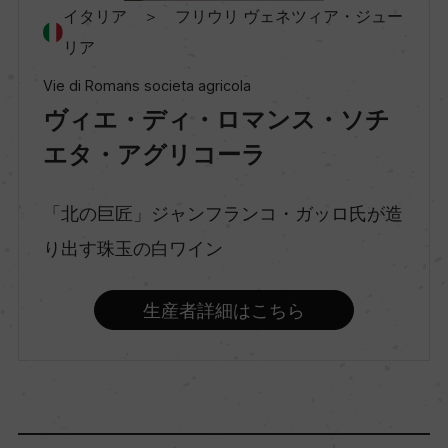
イタリア ＞ フリウリ ヴェネツィア・ジュー
リア
種類
Vie di Romans societa agricola
スティルワイン
ヴィエ・ディ・ロマンス・ソチ
エタ・アグリコーラ
味わい
辛口
「北の巨匠」ジャンフランコ・ガッロ氏が造
り出す珠玉の白ワイン
品種（原材料）
フリウラーノ 100%
生産者詳細はこちら
アルコール度数
14％